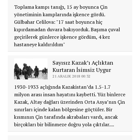
Toplama kampı tanığı, 15 ay boyunca Çin
yönetiminin kamplarında işkence gördü.
Gülbahar Celilova: "17 saat boyunca hiç
kıpırdamadan duvara bakıyorduk. Başıma çuval
geçirilerek günlerce işkence gördüm, 4 kez
hastaneye kaldırıldım"
Sayısız Kazak’ı Açlıktan
Kurtaran İsimsiz Uygur
21 ARALIK 2018 00:32
1930-1933 açlığında Kazakistan’da 1.5-1.7
milyon arası insan hayatını kaybetti. Yüz binlerce
Kazak, Altay dağları üzerinden Orta Asya’nın Çin
sınırları içinde kalan bölgesine göçtüler. Bir
kısmının Çin tarafında akrabaları vardı, ancak
birçokları bir bilinmeze doğru yola çıktılar....