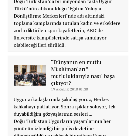
Doğu Türkistan’da bir milyondan fazla Uygur
Türkü’nün alıkonulduğu "Eğitim Yoluyla
Dönüştürme Merkezleri"nde adı altındaki
toplama kamplarında tutulan kadın ve erkeklere
zorla diktirilen spor kıyafetlerin, ABD'de
üniversite kampüslerinde satışa sunuluyor
olabileceği ileri sürüldü.
“Dünyanın en mutlu
Müslümanları”
mutluluklarıyla nasıl başa
çıkıyor?
19 ARALIK 2018 01:38
Uygur arkadaşlarımla şakalaşıyoruz, Herkes
kahkahayı patlatıyor. Sonra ışıklar soluyor, tek
duyabildiğim gözyaşlarının sesleri ...
Doğu Türkistan Uygurların yaşamlarının her
yönünün izlendiği bir polis devletine
dönüştürüldü ve yaklaşık bir milyon Uygur,