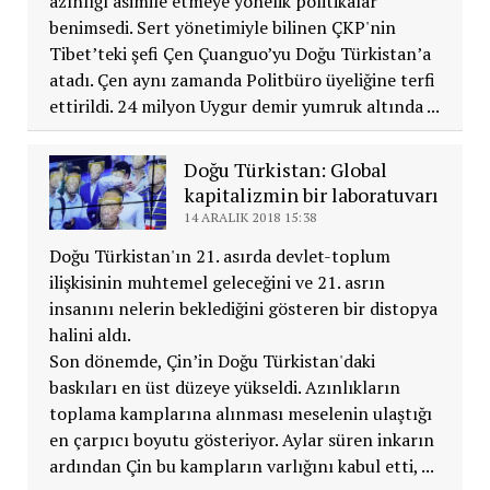
azınlığı asimile etmeye yönelik politikalar
benimsedi. Sert yönetimiyle bilinen ÇKP'nin
Tibet’teki şefi Çen Çuanguo’yu Doğu Türkistan’a
atadı. Çen aynı zamanda Politbüro üyeliğine terfi
ettirildi. 24 milyon Uygur demir yumruk altında ...
Doğu Türkistan: Global
kapitalizmin bir laboratuvarı
14 ARALIK 2018 15:38
Doğu Türkistan'ın 21. asırda devlet-toplum
ilişkisinin muhtemel geleceğini ve 21. asrın
insanını nelerin beklediğini gösteren bir distopya
halini aldı.
Son dönemde, Çin’in Doğu Türkistan'daki
baskıları en üst düzeye yükseldi. Azınlıkların
toplama kamplarına alınması meselenin ulaştığı
en çarpıcı boyutu gösteriyor. Aylar süren inkarın
ardından Çin bu kampların varlığını kabul etti, ...