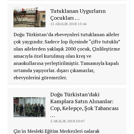
Tutuklanan Uygurların
Çocukları …
12 ARALIK 2018 15:44
Doğu Türkistan’da ebeveynleri tutuklanan aileler
çok yaygındır. Sadece lop ilçesinde “çifte tutuklu”
olan ailelerden yaklaşık 2000 çocuk, Çinlileştirme
amacıyla özel kurulmuş olan kreş ve
anaokullarına yerleştirilmiştir. Tamamıyla kapalı
ortamda yaşıyorlar. dışarı çıkamazlar,
ebevynlerini göremezler.
Doğu Türkistan’daki
Kamplara Satın Alınanlar:
Cop, Kelepçe, Şok Tabancası
…
5 ARALIK 2018 20:07
Çin'in Mesleki Eğitim Merkezleri oalarak