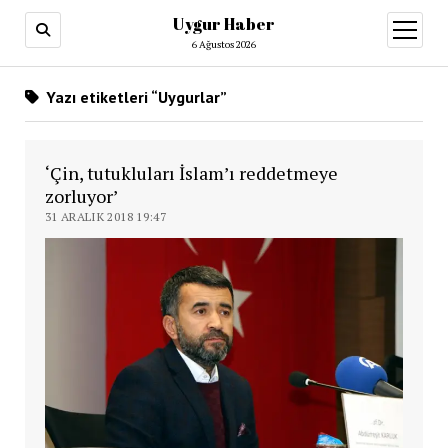
Uygur Haber
menüy
aç
6 Ağustos 2026
Yazı etiketleri “Uygurlar”
‘Çin, tutukluları İslam’ı reddetmeye
zorluyor’
31 ARALIK 2018 19:47