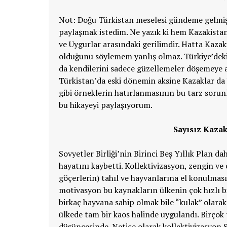
Not: Doğu Türkistan meselesi gündeme gelmiş
paylaşmak istedim. Ne yazık ki hem Kazakista
ve Uygurlar arasındaki gerilimdir. Hatta Kaza
olduğunu söylemem yanlış olmaz. Türkiye’deki
da kendilerini sadece güzellemeler döşemeye a
Türkistan’da eski dönemin aksine Kazaklar da 
gibi örneklerin hatırlanmasının bu tarz sorun
bu hikayeyi paylaşıyorum.
Sayısız Kazak
Sovyetler Birliği’nin Birinci Beş Yıllık Plan d
hayatını kaybetti. Kollektivizasyon, zengin ve
göçerlerin) tahıl ve hayvanlarına el konulması
motivasyon bu kaynakların ülkenin çok hızlı b
birkaç hayvana sahip olmak bile “kulak” olarak 
ülkede tam bir kaos halinde uygulandı. Birçok 
düşüncesinde. Netice olarak kollektivizasyon S