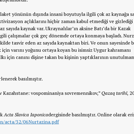
laket yönünün dışında insani boyutuyla ilgili çok az kaynağa sa
ivizasyon açlıklarını hiçbir zaman kabul etmediği ve gizlediği 
z sayıda kaynak var. Ukraynalılar’ın aksine Batı’da bir Kazak
ilgili çalışmalar çok geç dönemde ortaya konmaya başladı. Nurz
kilde tasvir eden az sayıda kaynaktan biri. Ve onun sayesinde b
 için varını yoğunu ortaya koyan bu isimsiz Uygur kahramanı
lkı için canını dişine takan bu kişinin yaptıklarının unutulma
lenerek basılmıştır.
r v Kazahstane: vospominaniya sovremennikov,”
Qazaq tarihï
, 2
ek
Acta Slavica Iaponica
dergisinde basılmıştır. Online olarak er
ctn/acta/32/06Nurtazina.pdf