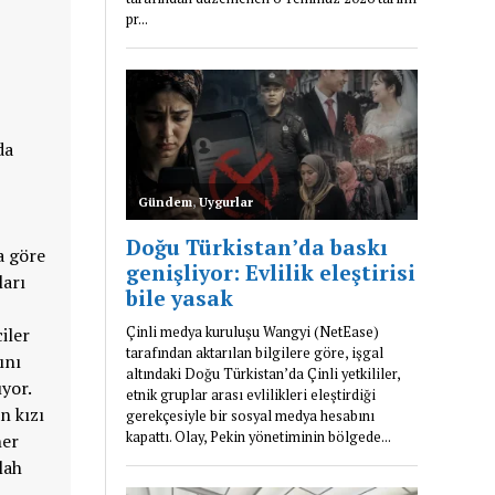
da
a göre
ları
iler
ını
yor.
n kızı
her
lah