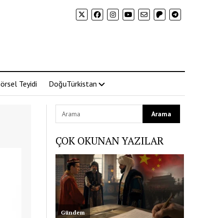
örsel Teyidi
DoğuTürkistan
ÇOK OKUNAN YAZILAR