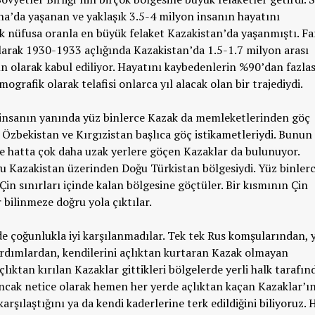
yna’da yaşanan ve yaklaşık 3.5-4 milyon insanın hayatını
 nüfusa oranla en büyük felaket Kazakistan’da yaşanmıştı. Fa
olarak 1930-1933 açlığında Kazakistan’da 1.5-1.7 milyon arası
gın olarak kabul ediliyor. Hayatını kaybedenlerin %90’dan fazlas
grafik olarak telafisi onlarca yıl alacak olan bir trajediydi.
 insanın yanında yüz binlerce Kazak da memleketlerinden göç
ya, Özbekistan ve Kırgızistan başlıca göç istikametleriydi. Bunun
e hatta çok daha uzak yerlere göçen Kazaklar da bulunuyor.
oğu Kazakistan üzerinden Doğu Türkistan bölgesiydi. Yüz binler
in sınırları içinde kalan bölgesine göçtüler. Bir kısmının Çin
r bilinmeze doğru yola çıktılar.
de çoğunlukla iyi karşılanmadılar. Tek tek Rus komşularından, 
ardımlardan, kendilerini açlıktan kurtaran Kazak olmayan
lıktan kırılan Kazaklar gittikleri bölgelerde yerli halk tarafın
ncak netice olarak hemen her yerde açlıktan kaçan Kazaklar’ı
karşılaştığını ya da kendi kaderlerine terk edildiğini biliyoruz. 