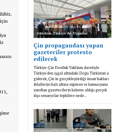
hibiz.
için
iya
iz
masını
011,
işime