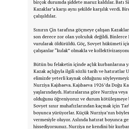
birçok durumda şiddete maruz kaldılar. Batı Si
Kazaklar’a karşı aynı şekilde karşılık verdi. 
çalışıldılar.
Sınırın Çin tarafına göçmeye çalışan Kazaklar’
son derece zor olan yolculuk değildi. Binlerce
vurularak öldürüldü. Göç, Sovyet hükümeti için
çalışanlar “kulak” olmakla ve kollektivizasyon
Bütün bu felaketin içinde açlık kurbanlarına ya
Kazak açlığıyla ilgili sözlü tarih ve hatıratlar
elimizde yeterli kaynak olduğunu söyleyemeyiz
Nurziya Kajıbaeva. Kajıbaeva 1926’da Doğu Ka
yaşlarındaydı. Hatıralarına göre Nurziya veya a
olduğunu öğreniyoruz ve durum kötüleşmeye ba
Sovyet sınır muhafızlarından kaçmak için Tarb
boyunca yürüyorlar. Küçük Nurziya’nın böylesi
vermesiyle oluyor. Aslında hatırat boyunca ge
hissediyorsunuz. Nurziya ne kendini bir kurban