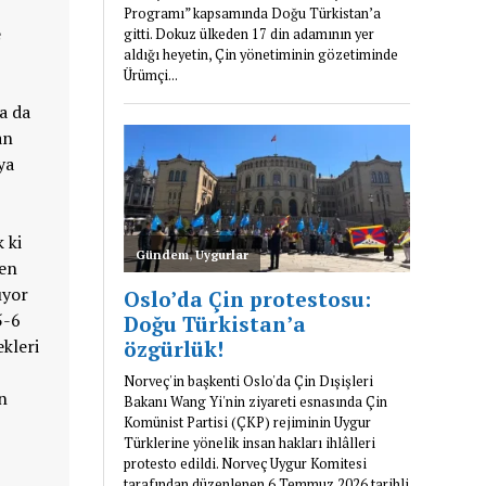
e
a da
an
ya
 ki
den
ıyor
5-6
ekleri
n