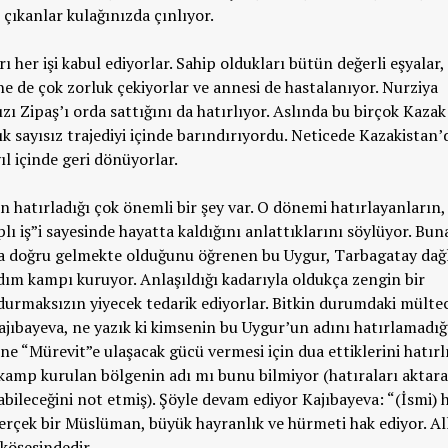
 çıkanlar kulağınızda çınlıyor.
 her işi kabul ediyorlar. Sahip oldukları bütün değerli eşyalar,
ne de çok zorluk çekiyorlar ve annesi de hastalanıyor. Nurziya
ızı Zipaş’ı orda sattığını da hatırlıyor. Aslında bu birçok Kazak
ık sayısız trajediyi içinde barındırıyordu. Neticede Kazakistan’
ıl içinde geri dönüyorlar.
nın hatırladığı çok önemli bir şey var. O dönemi hatırlayanların,
ı iş”i sayesinde hayatta kaldığını anlattıklarını söylüyor. Bun
ına doğru gelmekte olduğunu öğrenen bu Uygur, Tarbagatay dağ
rdım kampı kuruyor. Anlaşıldığı kadarıyla oldukça zengin bir
urmaksızın yiyecek tedarik ediyorlar. Bitkin durumdaki mültec
jıbayeva, ne yazık ki kimsenin bu Uygur’un adını hatırlamadığ
ne “Mürevit”e ulaşacak gücü vermesi için dua ettiklerini hatırlı
kamp kurulan bölgenin adı mı bunu bilmiyor (hatıraları aktara
bileceğini not etmiş). Şöyle devam ediyor Kajıbayeva: “(İsmi) 
erçek bir Müslüman, büyük hayranlık ve hürmeti hak ediyor. Al
köşesindedir.