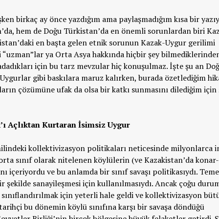
ken birkaç ay önce yazdığım ama paylaşmadığım kısa bir yazıy
n’da, hem de Doğu Türkistan’da en önemli sorunlardan biri Ka
kistan’daki en başta gelen etnik sorunun Kazak-Uygur gerilimi
 “uzman”lar ya Orta Asya hakkında hiçbir şey bilmediklerinden
dadıkları için bu tarz mevzular hiç konuşulmaz. İşte şu an Do
Uygurlar gibi baskılara maruz kalırken, burada özetlediğim hi
ların çözümüne ufak da olsa bir katkı sunmasını dilediğim için
’ı Açlıktan Kurtaran İsimsiz Uygur
ahilindeki kollektivizasyon politikaları neticesinde milyonlarca 
 orta sınıf olarak nitelenen köylülerin (ve Kazakistan’da konar-
nı içeriyordu ve bu anlamda bir sınıf savaşı politikasıydı. Teme
ir şekilde sanayileşmesi için kullanılmasıydı. Ancak çoğu duru
sınıflandırılmak için yeterli hale geldi ve kollektivizasyon büt
tarihçi bu dönemin köylü sınıfına karşı bir savaşa döndüğü
ovyetler Birliği’nin birçok bölgesine büyük felaketler getirdi. 