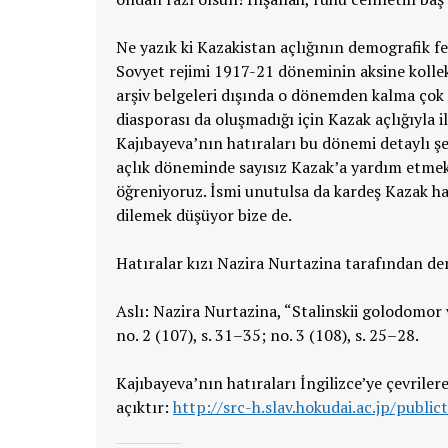
Ne yazık ki Kazakistan açlığının demografik fe
Sovyet rejimi 1917-21 döneminin aksine kollekt
arşiv belgeleri dışında o dönemden kalma çok a
diasporası da oluşmadığı için Kazak açlığıyla 
Kajıbayeva’nın hatıraları bu dönemi detaylı şe
açlık döneminde sayısız Kazak’a yardım etmek
öğreniyoruz. İsmi unutulsa da kardeş Kazak ha
dilemek düşüyor bize de.
Hatıralar kızı Nazira Nurtazina tarafından der
Aslı: Nazira Nurtazina, “Stalinskii golodomo
no. 2 (107), s. 31–35; no. 3 (108), s. 25–28.
Kajıbayeva’nın hatıraları İngilizce’ye çevriler
açıktır:
http://src-h.slav.hokudai.ac.jp/publi