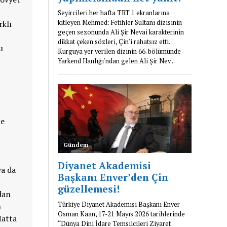
rklı
ı
ce
ya da
dan
n
Hatta