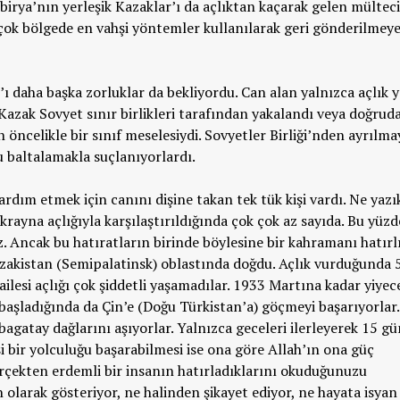
birya’nın yerleşik Kazaklar’ı da açlıktan kaçarak gelen mülteci
Birçok bölgede en vahşi yöntemler kullanılarak geri gönderilmey
ı daha başka zorluklar da bekliyordu. Can alan yalnızca açlık y
 Kazak Sovyet sınır birlikleri tarafından yakalandı veya doğrud
 öncelikle bir sınıf meselesiydi. Sovyetler Birliği’nden ayrılma
u baltalamakla suçlanıyorlardı.
rdım etmek için canını dişine takan tek tük kişi vardı. Ne yazık
 Ukrayna açlığıyla karşılaştırıldığında çok çok az sayıda. Bu yüz
. Ancak bu hatıratların birinde böylesine bir kahramanı hatırl
zakistan (Semipalatinsk) oblastında doğdu. Açlık vurduğunda 
ilesi açlığı çok şiddetli yaşamadılar. 1933 Martına kadar yiyec
şladığında da Çin’e (Doğu Türkistan’a) göçmeyi başarıyorlar.
agatay dağlarını aşıyorlar. Yalnızca geceleri ilerleyerek 15 gü
 bir yolculuğu başarabilmesi ise ona göre Allah’ın ona güç
rçekten erdemli bir insanın hatırladıklarını okuduğunuzu
 olarak gösteriyor, ne halinden şikayet ediyor, ne hayata isyan