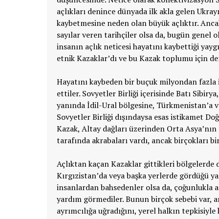
açlıkları denince dünyada ilk akla gelen Ukra
kaybetmesine neden olan büyük açlıktır. Ancak
sayılar veren tarihçiler olsa da, bugün genel 
insanın açlık neticesi hayatını kaybettiği yay
etnik Kazaklar’dı ve bu Kazak toplumu için demo
Hayatını kaybeden bir buçuk milyondan fazla
ettiler. Sovyetler Birliği içerisinde Batı Sibir
yanında İdil-Ural bölgesine, Türkmenistan’a v
Sovyetler Birliği dışındaysa esas istikamet D
Kazak, Altay dağları üzerinden Orta Asya’nın Ç
tarafında akrabaları vardı, ancak birçokları bi
Açlıktan kaçan Kazaklar gittikleri bölgelerde 
Kırgızistan’da veya başka yerlerde gördüğü y
insanlardan bahsedenler olsa da, çoğunlukla aç
yardım görmediler. Bunun birçok sebebi var, a
ayrımcılığa uğradığını, yerel halkın tepkisiyle 