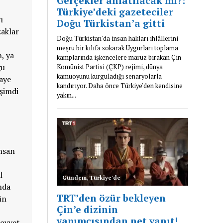
ı
zaklar
, ya
ğu
kaye
 şimdi
insan
l
mda
ün
Sovyet