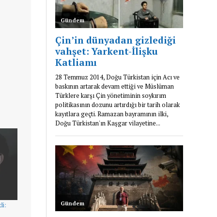
di:
ı