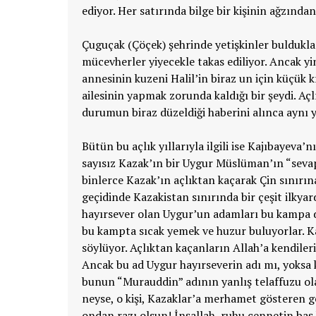
ediyor. Her satırında bilge bir kişinin ağzından
Çuguçak (Çöçek) şehrinde yetişkinler buldukları
mücevherler yiyecekle takas ediliyor. Ancak yi
annesinin kuzeni Halil’in biraz un için küçük k
ailesinin yapmak zorunda kaldığı bir şeydi. Açl
durumun biraz düzeldiği haberini alınca aynı y
Bütün bu açlık yıllarıyla ilgili ise Kajıbayeva’
sayısız Kazak’ın bir Uygur Müslüman’ın “sevapl
binlerce Kazak’ın açlıktan kaçarak Çin sınır
geçidinde Kazakistan sınırında bir çeşit ilkya
hayırsever olan Uygur’un adamları bu kampa d
bu kampta sıcak yemek ve huzur buluyorlar. Ka
söylüyor. Açlıktan kaçanların Allah’a kendileri
Ancak bu ad Uygur hayırseverin adı mı, yoksa 
bunun “Murauddin” adının yanlış telaffuzu ola
neyse, o kişi, Kazaklar’a merhamet gösteren g
ondan razı olsun! İnşallah, ruhu cennetin baş 