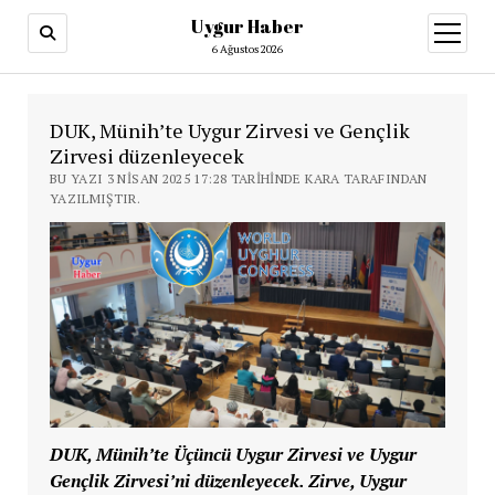
Uygur Haber
menüy
aç
6 Ağustos 2026
DUK, Münih’te Uygur Zirvesi ve Gençlik
Zirvesi düzenleyecek
BU YAZI 3 NISAN 2025 17:28 TARIHINDE KARA TARAFINDAN
YAZILMIŞTIR.
DUK, Münih’te Üçüncü Uygur Zirvesi ve Uygur
Gençlik Zirvesi’ni düzenleyecek. Zirve, Uygur