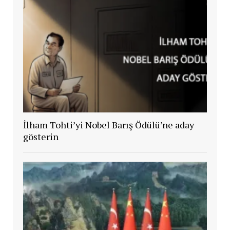
İlham Tohti’yi Nobel Barış Ödülü’ne aday
gösterin