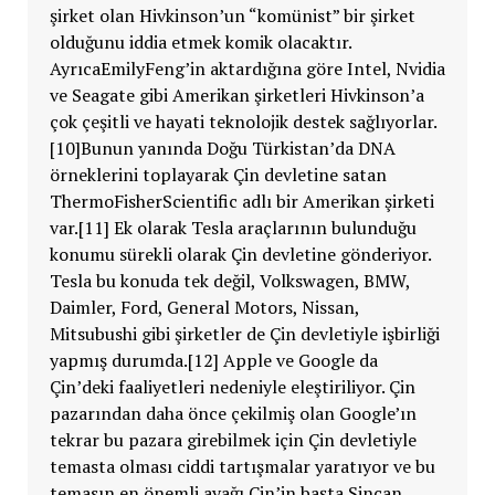
şirket olan Hivkinson’un “komünist” bir şirket
olduğunu iddia etmek komik olacaktır.
AyrıcaEmilyFeng’in aktardığına göre Intel, Nvidia
ve Seagate gibi Amerikan şirketleri Hivkinson’a
çok çeşitli ve hayati teknolojik destek sağlıyorlar.
[10]Bunun yanında Doğu Türkistan’da DNA
örneklerini toplayarak Çin devletine satan
ThermoFisherScientific adlı bir Amerikan şirketi
var.[11] Ek olarak Tesla araçlarının bulunduğu
konumu sürekli olarak Çin devletine gönderiyor.
Tesla bu konuda tek değil, Volkswagen, BMW,
Daimler, Ford, General Motors, Nissan,
Mitsubushi gibi şirketler de Çin devletiyle işbirliği
yapmış durumda.[12] Apple ve Google da
Çin’deki faaliyetleri nedeniyle eleştiriliyor. Çin
pazarından daha önce çekilmiş olan Google’ın
tekrar bu pazara girebilmek için Çin devletiyle
temasta olması ciddi tartışmalar yaratıyor ve bu
temasın en önemli ayağı Çin’in başta Sincan