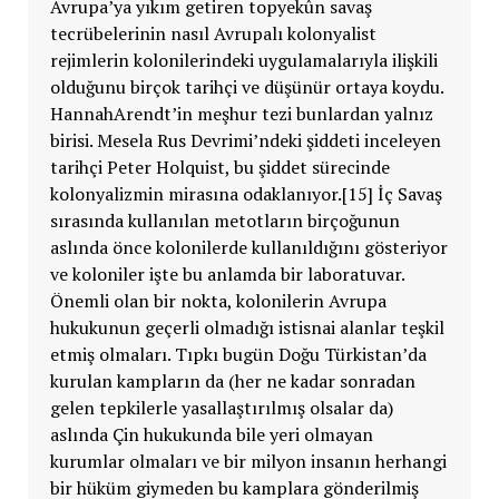
Avrupa’ya yıkım getiren topyekûn savaş
tecrübelerinin nasıl Avrupalı kolonyalist
rejimlerin kolonilerindeki uygulamalarıyla ilişkili
olduğunu birçok tarihçi ve düşünür ortaya koydu.
HannahArendt’in meşhur tezi bunlardan yalnız
birisi. Mesela Rus Devrimi’ndeki şiddeti inceleyen
tarihçi Peter Holquist, bu şiddet sürecinde
kolonyalizmin mirasına odaklanıyor.[15] İç Savaş
sırasında kullanılan metotların birçoğunun
aslında önce kolonilerde kullanıldığını gösteriyor
ve koloniler işte bu anlamda bir laboratuvar.
Önemli olan bir nokta, kolonilerin Avrupa
hukukunun geçerli olmadığı istisnai alanlar teşkil
etmiş olmaları. Tıpkı bugün Doğu Türkistan’da
kurulan kampların da (her ne kadar sonradan
gelen tepkilerle yasallaştırılmış olsalar da)
aslında Çin hukukunda bile yeri olmayan
kurumlar olmaları ve bir milyon insanın herhangi
bir hüküm giymeden bu kamplara gönderilmiş