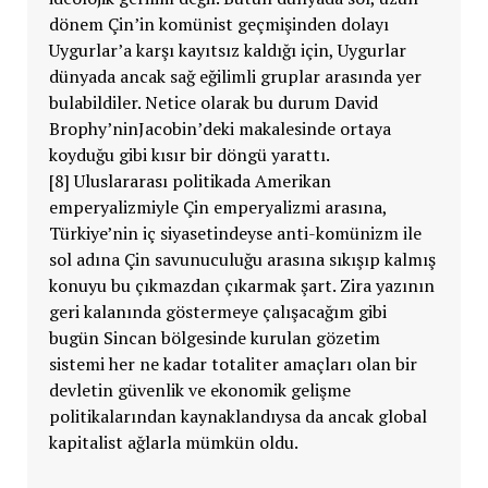
dönem Çin’in komünist geçmişinden dolayı
Uygurlar’a karşı kayıtsız kaldığı için, Uygurlar
dünyada ancak sağ eğilimli gruplar arasında yer
bulabildiler. Netice olarak bu durum David
Brophy’ninJacobin’deki makalesinde ortaya
koyduğu gibi kısır bir döngü yarattı.
[8] Uluslararası politikada Amerikan
emperyalizmiyle Çin emperyalizmi arasına,
Türkiye’nin iç siyasetindeyse anti-komünizm ile
sol adına Çin savunuculuğu arasına sıkışıp kalmış
konuyu bu çıkmazdan çıkarmak şart. Zira yazının
geri kalanında göstermeye çalışacağım gibi
bugün Sincan bölgesinde kurulan gözetim
sistemi her ne kadar totaliter amaçları olan bir
devletin güvenlik ve ekonomik gelişme
politikalarından kaynaklandıysa da ancak global
kapitalist ağlarla mümkün oldu.