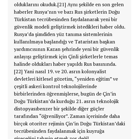
olduklarını okuduk.[21] Aynı şekilde en son gelen
haberler Rusya’nın ve bazı Rus şirketlerin Doğu
Türkistan tecrübesinden faydalanarak yeni bir
güvenlik modeli geliştirmek istedikleri haber oldu.
Rusya’da şimdiden yüz tanıma sistemlerinin
kullanılmaya başlandığı ve Tataristan başkan
yardımcısının Kazan şehrinde yeni bir güvenlik
anlayışı geliştirmek için Çinli şirketlerle temas
halinde oldukları haber yapıldı Rus basınında.
[22] Yani nasıl 19. ve 20. asrın kolonyalist
devletleri kitlesel gözetim, “yeniden eğitim” ve
çeşitli askeri kontrol teknolojilerinde
birbirlerinden öğrenmişlerse, bugün de Çin’in
Doğu Türkistan’da kurduğu 21. asrın teknolojik
distopyasıbenzer bir şekilde diğer güçler
tarafından “öğreniliyor”. Zaman içerisinde daha
birçok otoriter rejimin Çin’in Doğu Türkistan’daki
tecrübesinden faydalanmak için kuyruğa
gireceğini tahmin etmek zor değil.