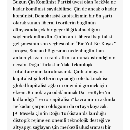
Bugün Çin Komünist Partisi üyesi olan JackMa ne
kadar komünist sayılabilirse, Çin de ancak o kadar
komünist. Demokrasiyi kapitalizmin bir ön şartı
olarak sunan liberal teorilerin bugünün
dünyasında çok bir geçerliliği kalmadığını
söylemek mümkün. Çin’in anti-liberal kapitalist
gelişmesinin son veçhesi olan “Bir Yol-Bir Kuşak”
projesi, Sincan bölgesinin nedenbugün tam
anlamıyla zabt u rabt altına alınmak istendiğinin
cevabı. Doğu Türkistan’daki teknolojik
totalitarizmin kurulmasında Çinli olmayan
kapitalist şirketlerin oynadığı role bakmak ise
global kapitalist ağların önemini görmek için
elzem. Bu noktaya odaklanmak DarrenByler’ın
kullandığı “terrorcapitalism” kavramının aslında
ne kadar çarpıcı olduğunu da ortaya koyacak.
[9] Mesela Çin’in Doğu Türkistan’da kurduğu
distopik rejime en önemli teknolojik desteği ve
altyapıyı sağlayan Çin merkezli uluslararası bir