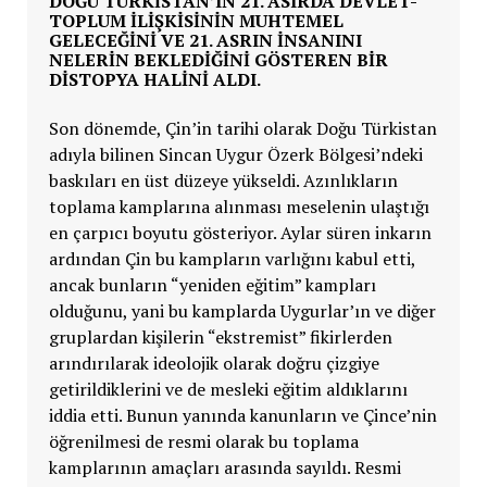
DOĞU TÜRKISTAN’IN 21. ASIRDA DEVLET-
TOPLUM ILIŞKISININ MUHTEMEL
GELECEĞINI VE 21. ASRIN INSANINI
NELERIN BEKLEDIĞINI GÖSTEREN BIR
DISTOPYA HALINI ALDI.
Son dönemde, Çin’in tarihi olarak Doğu Türkistan
adıyla bilinen Sincan Uygur Özerk Bölgesi’ndeki
baskıları en üst düzeye yükseldi. Azınlıkların
toplama kamplarına alınması meselenin ulaştığı
en çarpıcı boyutu gösteriyor. Aylar süren inkarın
ardından Çin bu kampların varlığını kabul etti,
ancak bunların “yeniden eğitim” kampları
olduğunu, yani bu kamplarda Uygurlar’ın ve diğer
gruplardan kişilerin “ekstremist” fikirlerden
arındırılarak ideolojik olarak doğru çizgiye
getirildiklerini ve de mesleki eğitim aldıklarını
iddia etti. Bunun yanında kanunların ve Çince’nin
öğrenilmesi de resmi olarak bu toplama
kamplarının amaçları arasında sayıldı. Resmi