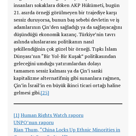
insanları sokaklara döken AKP Hükümeti, bugün
21. asırda örneği görülmeyen bir trajediye karşı
sessiz duruyorsa, bunun baş sebebi devletin ve iş
adamlarının Çin’den sağladığı ya da sağlayacağını
düşündüğü ekonomik kazanç. Türkiye’nin tavrı
aslında uluslararası politikanın nasıl
şekillendiğinin çok güzel bir örneği. Tıpkı İslam
Dünyası’nın “Bir Yol-Bir Kuşak” politikasından
geleceğini umduğu yatırımlardan dolayı
tamamen sessiz kalması ya da Çin’i sanki
kapitalizme alternatifmiş gibi sunanlara rağmen,
Çin’in İsrail’in en büyük ikinci ticari ortağı haline
gelmesi gibi.
[25]
[1]
Human Rights Watch raporu
UNPO’nun raporu
Rian Thum, “China Locks Up Ethnic Minorities in