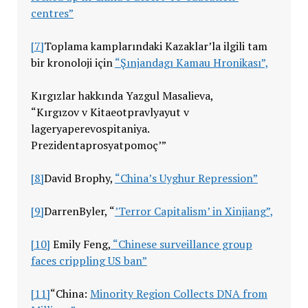
centres”
[7]
Toplama kamplarındaki Kazaklar’la ilgili tam
bir kronoloji için
“Şınjandagı Kamau Hronikası”,
Kırgızlar hakkında Yazgul Masalieva,
“Kırgızov v Kitaeotpravlyayut v
lageryaperevospitaniya.
Prezidentaprosyatpomoç’”
[8]
David Brophy,
“China’s Uyghur Repression”
[9]
DarrenByler, “
’Terror Capitalism’ in Xinjiang”,
[10]
Emily Feng,
“Chinese surveillance group
faces crippling US ban”
[11]
“China:
Minority Region Collects DNA from