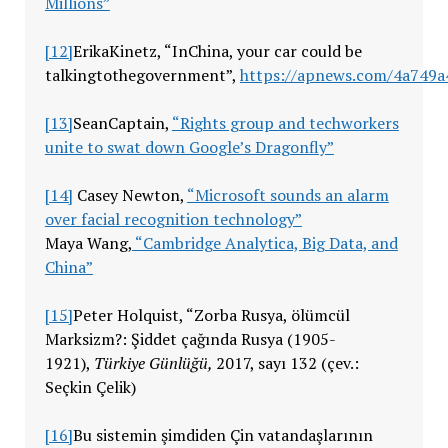
Millions”
[12]
ErikaKinetz, “InChina, your car could be
talkingtothegovernment”,
https://apnews.com/4a749
[13]
SeanCaptain,
“Rights group and techworkers
unite to swat down Google’s Dragonfly”
[14]
Casey Newton,
“Microsoft sounds an alarm
over facial recognition technology”
Maya Wang,
“Cambridge Analytica, Big Data, and
China”
[15]
Peter Holquist, “Zorba Rusya, ölümcül
Marksizm?: Şiddet çağında Rusya (1905-
1921),
Türkiye Günlüğü,
2017, sayı 132 (çev.:
Seçkin Çelik)
[16]
Bu sistemin şimdiden Çin vatandaşlarının