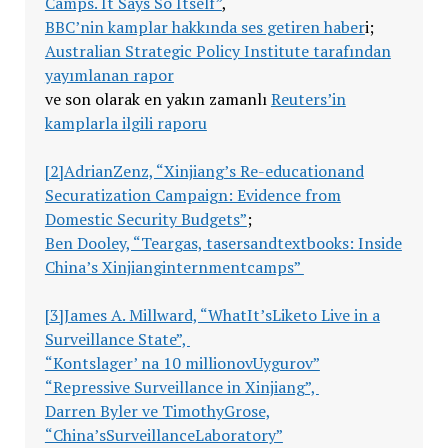
Camps. It Says So Itself”
,
BBC’nin kamplar hakkında ses getiren haber
i;
Australian Strategic Policy Institute tarafından
yayımlanan rapor
ve son olarak en yakın zamanlı
Reuters’in
kamplarla ilgili raporu
[2]
AdrianZenz, “Xinjiang’s Re-educationand
Securatization Campaign: Evidence from
Domestic Security Budgets”
;
Ben Dooley, “Teargas, tasersandtextbooks: Inside
China’s Xinjianginternmentcamps”
[3]
James A. Millward, “WhatIt’sLiketo Live in a
Surveillance State”,
“Kontslager’ na 10 millionovUygurov”
“Repressive Surveillance in Xinjiang”,
Darren Byler ve TimothyGrose,
“China’sSurveillanceLaboratory”