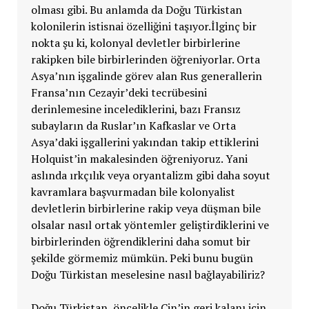
olması gibi. Bu anlamda da Doğu Türkistan
kolonilerin istisnai özelliğini taşıyor.İlginç bir
nokta şu ki, kolonyal devletler birbirlerine
rakipken bile birbirlerinden öğreniyorlar. Orta
Asya’nın işgalinde görev alan Rus generallerin
Fransa’nın Cezayir’deki tecrübesini
derinlemesine incelediklerini, bazı Fransız
subayların da Ruslar’ın Kafkaslar ve Orta
Asya’daki işgallerini yakından takip ettiklerini
Holquist’in makalesinden öğreniyoruz. Yani
aslında ırkçılık veya oryantalizm gibi daha soyut
kavramlara başvurmadan bile kolonyalist
devletlerin birbirlerine rakip veya düşman bile
olsalar nasıl ortak yöntemler geliştirdiklerini ve
birbirlerinden öğrendiklerini daha somut bir
şekilde görmemiz mümkün. Peki bunu bugün
Doğu Türkistan meselesine nasıl bağlayabiliriz?
Doğu Türkistan, öncelikle Çin’in geri kalanı için