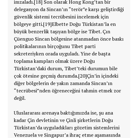
imzaladı.[18] Son olarak Hong Kong’tan bir
delegasyon da Sincan’ın “terör”e karşı geliştirdiği
güvenlik sistemi tecrübesini incelemek için
bölgeye gitti.[19]Elbette Doğu Türkistan’la en
büyük benzerlik taşıyan bölge ise Tibet. Çın
Çüenguo Sincan bölgesine atanmadan önce baskı
politikalarının birçoğunu Tibet parti
sekreteriyken orada uyguladı. Yine de başta
toplama kampları olmak üzere Doğu
Türkistan’daki durum, Tibet’teki durumun bile
çok ötesine geçmiş durumda.[20]Çin’in içindeki
diğer bölgelerin de yakın zamanda Sincan’ın
“tecrübesi”nden öğreneceğini tahmin etmek zor
değil.
Uluslararası arenaya baktığımızda ise, şu ana
kadar Çin devletinin ve Çinli şirketlerin Doğu
Türkistan’da uyguladıkları gözetim sistemlerini
Venezuela ve Singapur’a ihraç etme aşamasında