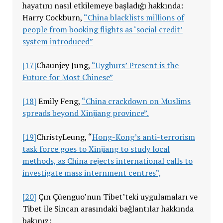
hayatını nasıl etkilemeye başladığı hakkında:
Harry Cockburn,
“China blacklists millions of
people from booking flights as ‘social credit’
system introduced”
[17]
Chaunjey Jung,
“Uyghurs’ Present is the
Future for Most Chinese”
[18]
Emily Feng,
“China crackdown on Muslims
spreads beyond Xinjiang province”.
[19]
ChristyLeung, “
Hong-Kong’s anti-terrorism
task force goes to Xinjiang to study local
methods, as China rejects international calls to
investigate mass internment centres”,
[20]
Çın Çüenguo’nun Tibet’teki uygulamaları ve
Tibet ile Sincan arasındaki bağlantılar hakkında
bakınız: