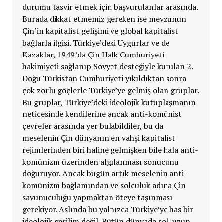
durumu tasvir etmek için başvurulanlar arasında.
Burada dikkat etmemiz gereken ise mevzunun
Çin’in kapitalist gelişimi ve global kapitalist
bağlarla ilgisi. Türkiye’deki Uygurlar ve de
Kazaklar, 1949’da Çin Halk Cumhuriyeti
hakimiyeti sağlanıp Sovyet desteğiyle kurulan 2.
Doğu Türkistan Cumhuriyeti yıkıldıktan sonra
çok zorlu göçlerle Türkiye’ye gelmiş olan gruplar.
Bu gruplar, Türkiye’deki ideolojik kutuplaşmanın
neticesinde kendilerine ancak anti-komünist
çevreler arasında yer bulabildiler, bu da
meselenin Çin dünyanın en vahşi kapitalist
rejimlerinden biri haline gelmişken bile hala anti-
komünizm üzerinden algılanması sonucunu
doğuruyor. Ancak bugün artık meselenin anti-
komünizm bağlamından ve solculuk adına Çin
savunuculuğu yapmaktan öteye taşınması
gerekiyor. Aslında bu yalnızca Türkiye’ye has bir
ideolojik gerilim değil. Bütün dünyada sol, uzun