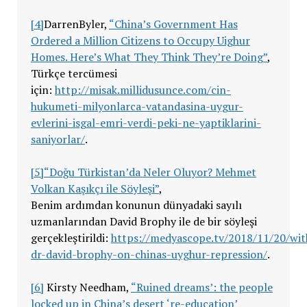
[4]
DarrenByler,
“China’s Government Has
Ordered a Million Citizens to Occupy Uighur
Homes. Here’s What They Think They’re Doing”
,
Türkçe tercümesi
için:
http://misak.millidusunce.com/cin-
hukumeti-milyonlarca-vatandasina-uygur-
evlerini-isgal-emri-verdi-peki-ne-yaptiklarini-
saniyorlar/
.
[5]
“Doğu Türkistan’da Neler Oluyor? Mehmet
Volkan Kaşıkçı ile Söyleşi”
,
Benim ardımdan konunun dünyadaki sayılı
uzmanlarından David Brophy ile de bir söyleşi
gerçekleştirildi:
https://medyascope.tv/2018/11/20/wit
dr-david-brophy-on-chinas-uyghur-repression/
.
[6]
Kirsty Needham,
“Ruined dreams’: the people
locked up in China’s desert ‘re-education’