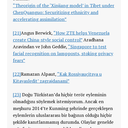
“Theorigin of the ‘Xinjiang model’ in Tibet under
ChenQuanguo: Securitizing ethnicity and
accelerating assimilation”
[21]
Angus Berwick,
“How ZTE helps Venezuela
create China-style social control”
Aradhana
Aravindan ve John Geddie,
“Singapore to test
facial recognition on lampposts, stoking privacy
fears”
[22]
Ramazan Alpaut,
“Kak Rossiyauçitsya u
Kitayasledit’ zagrajdanami”
[23]
Doğu Türkistan’da hiçbir terör eyleminin
olmadığını söylemek istemiyorum. Ancak en
meşhuru 2014’te Kunming şehrinde gerçekleşen
eylemlerin uluslararası bir bağının olduğu hiçbir
şekilde kanıtlanmamış durumda. Olaylar genelde