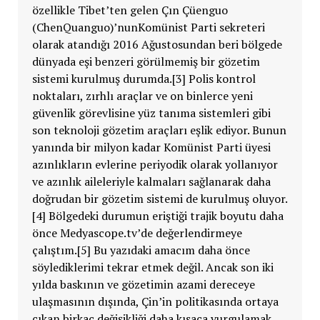
özellikle Tibet’ten gelen Çın Çüenguo
(ChenQuanguo)’nunKomünist Parti sekreteri
olarak atandığı 2016 Ağustosundan beri bölgede
dünyada eşi benzeri görülmemiş bir gözetim
sistemi kurulmuş durumda.[3] Polis kontrol
noktaları, zırhlı araçlar ve on binlerce yeni
güvenlik görevlisine yüz tanıma sistemleri gibi
son teknoloji gözetim araçları eşlik ediyor. Bunun
yanında bir milyon kadar Komünist Parti üyesi
azınlıkların evlerine periyodik olarak yollanıyor
ve azınlık aileleriyle kalmaları sağlanarak daha
doğrudan bir gözetim sistemi de kurulmuş oluyor.
[4] Bölgedeki durumun eriştiği trajik boyutu daha
önce Medyascope.tv’de değerlendirmeye
çalıştım.[5] Bu yazıdaki amacım daha önce
söylediklerimi tekrar etmek değil. Ancak son iki
yılda baskının ve gözetimin azami dereceye
ulaşmasının dışında, Çin’in politikasında ortaya
çıkan birkaç değişikliği daha kısaca vurgulamak