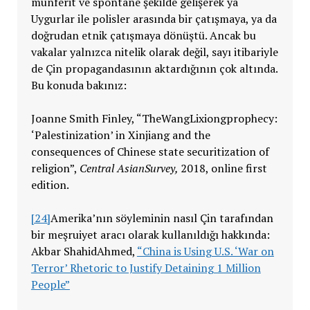
münferit ve spontane şekilde gelişerek ya
Uygurlar ile polisler arasında bir çatışmaya, ya da
doğrudan etnik çatışmaya dönüştü. Ancak bu
vakalar yalnızca nitelik olarak değil, sayı itibariyle
de Çin propagandasının aktardığının çok altında.
Bu konuda bakınız:
Joanne Smith Finley, “TheWangLixiongprophecy:
‘Palestinization’ in Xinjiang and the
consequences of Chinese state securitization of
religion”,
Central AsianSurvey,
2018, online first
edition.
[24]
Amerika’nın söyleminin nasıl Çin tarafından
bir meşruiyet aracı olarak kullanıldığı hakkında:
Akbar ShahidAhmed,
“China is Using U.S. ‘War on
Terror’ Rhetoric to Justify Detaining 1 Million
People”