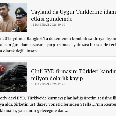
Tayland’da Uygur Türklerine idam
etkisi gündemde
12 HAZIRAN 2026 10:10
 2015 yılında Bangkok’ta düzenlenen bombalı saldırıya ilişki
ü sanığın idam cezasına çarptırılması, yalnızca bir söz de ter
ı olarak değil, insan…
Çinli BYD firmasını Türkleri kandır
milyon dolarlık kayıp
10 HAZIRAN 2026 17:26
otiv devi BYD, Türkiye’de kurmayı planladığı üretim tesisine il
ıya aldı. Şirketin üst düzey yöneticilerinden Stella Li’nin Reute
ıklamalar, yatırımın geleceğine dair…