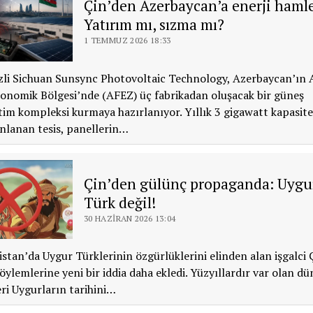
Çin’den Azerbaycan’a enerji hamle
Yatırım mı, sızma mı?
1 TEMMUZ 2026 18:33
zli Sichuan Sunsync Photovoltaic Technology, Azerbaycan’ın 
onomik Bölgesi’nde (AFEZ) üç fabrikadan oluşacak bir güneş
tim kompleksi kurmaya hazırlanıyor. Yıllık 3 gigawatt kapasite
nlanan tesis, panellerin…
Çin’den gülünç propaganda: Uygu
Türk değil!
30 HAZIRAN 2026 13:04
stan’da Uygur Türklerinin özgürlüklerini elinden alan işgalci Ç
ylemlerine yeni bir iddia daha ekledi. Yüzyıllardır var olan d
eri Uygurların tarihini…