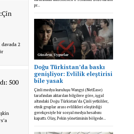
:Çin
n davada 2
ör
dı: 500
işkin
rs’a