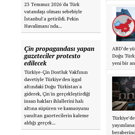
23 Temmuz 2026'da Türk
vatandaşı olması sebebiyle
İstanbul'a getirildi. Pekin
Havalimanı'nda...
Çin propagandası yapan
ABD’de yü
gazeteciler protesto
Doğu Türki
edilecek
yeni bir a
Türkiye-Çin Dostluk Vakfının
davetiyle Türkiye'den işgal
altındaki Doğu Türkistan'a
giderek, Çin'in gerçekleştirdiği
insan hakları ihlallerini halı
altına süpüren ve kamuoyunu
yanıltan gazetecilerin kaleme
Türkiye’de
aldığı gerçek...
yayımlanan
beraberind