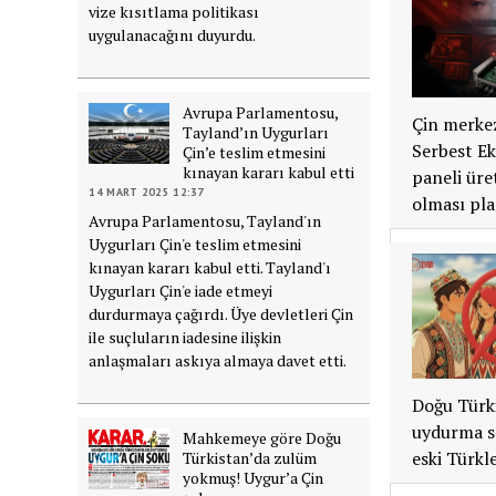
vize kısıtlama politikası
uygulanacağını duyurdu.
Avrupa Parlamentosu,
Çin merke
Tayland’ın Uygurları
Serbest Ek
Çin’e teslim etmesini
kınayan kararı kabul etti
paneli üre
14 MART 2025 12:37
olması pla
Avrupa Parlamentosu, Tayland'ın
Uygurları Çin'e teslim etmesini
kınayan kararı kabul etti. Tayland'ı
Uygurları Çin'e iade etmeyi
durdurmaya çağırdı. Üye devletleri Çin
ile suçluların iadesine ilişkin
anlaşmaları askıya almaya davet etti.
Doğu Türki
uydurma sö
Mahkemeye göre Doğu
eski Türkl
Türkistan’da zulüm
yokmuş! Uygur’a Çin