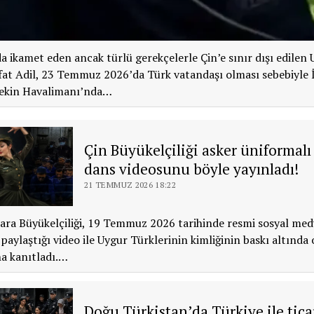
 ikamet eden ancak türlü gerekçelerle Çin’e sınır dışı edilen
at Adil, 23 Temmuz 2026’da Türk vatandaşı olması sebebiyle 
 Pekin Havalimanı’nda…
Çin Büyükelçiliği asker üniformalı
dans videosunu böyle yayınladı!
21 TEMMUZ 2026 18:22
ara Büyükelçiliği, 19 Temmuz 2026 tarihinde resmi sosyal med
paylaştığı video ile Uygur Türklerinin kimliğinin baskı altında
ha kanıtladı.…
Doğu Türkistan’da Türkiye ile tica