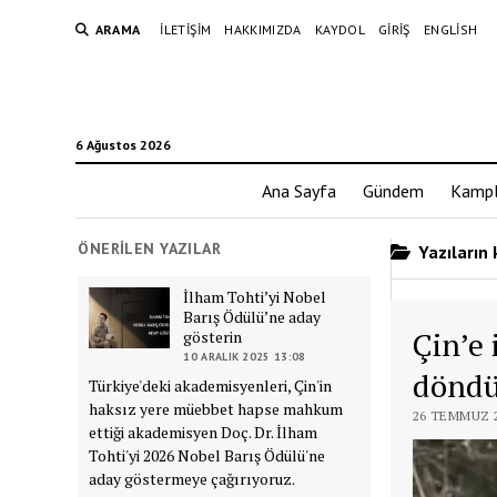
ARAMA
İLETIŞIM
HAKKIMIZDA
KAYDOL
GIRIŞ
ENGLISH
6 Ağustos 2026
Ana Sayfa
Gündem
Kampl
ÖNERILEN YAZILAR
Yazıların 
İlham Tohti’yi Nobel
Barış Ödülü’ne aday
Çin’e 
gösterin
10 ARALIK 2025 13:08
döndü
Türkiye'deki akademisyenleri, Çin'in
haksız yere müebbet hapse mahkum
26 TEMMUZ 2
ettiği akademisyen Doç. Dr. İlham
Tohti'yi 2026 Nobel Barış Ödülü'ne
aday göstermeye çağırıyoruz.