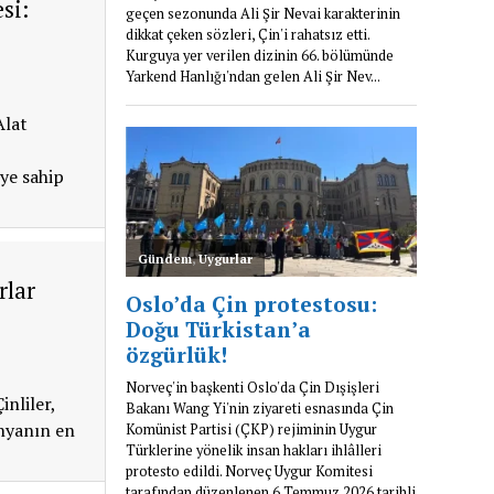
si:
Alat
ye sahip
rlar
inliler,
ünyanın en