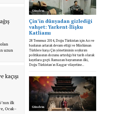
ağış
 olan
nin uzun
e kaçışı
’nın ilk
re, Ocak–