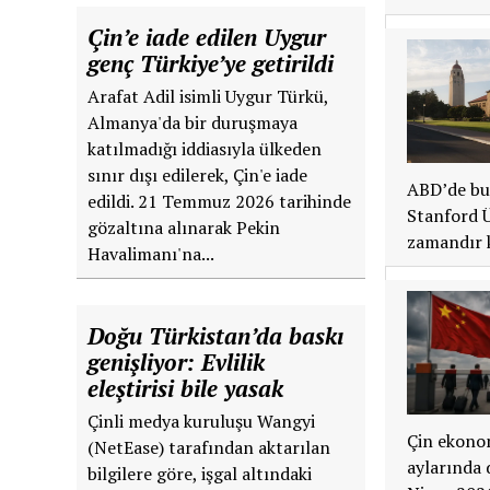
Çin’e iade edilen Uygur
genç Türkiye’ye getirildi
Arafat Adil isimli Uygur Türkü,
Almanya'da bir duruşmaya
katılmadığı iddiasıyla ülkeden
sınır dışı edilerek, Çin'e iade
ABD’de bul
edildi. 21 Temmuz 2026 tarihinde
Stanford Ü
gözaltına alınarak Pekin
zamandır 
Havalimanı'na...
Doğu Türkistan’da baskı
genişliyor: Evlilik
eleştirisi bile yasak
Çinli medya kuruluşu Wangyi
Çin ekonom
(NetEase) tarafından aktarılan
aylarında 
bilgilere göre, işgal altındaki