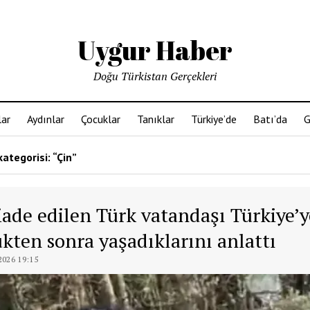
Uygur Haber
Doğu Türkistan Gerçekleri
ar
Aydınlar
Çocuklar
Tanıklar
Türkiye’de
Batı’da
G
kategorisi: “Çin”
iade edilen Türk vatandaşı Türkiye’y
kten sonra yaşadıklarını anlattı
026 19:15