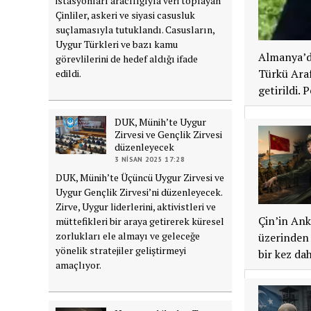
istasyonları aracılığıyla veri toplayan
Çinliler, askeri ve siyasi casusluk
suçlamasıyla tutuklandı. Casusların,
Uygur Türkleri ve bazı kamu
Almanya’da
görevlilerini de hedef aldığı ifade
Türkü Araf
edildi.
getirildi.
DUK, Münih’te Uygur
Zirvesi ve Gençlik Zirvesi
düzenleyecek
3 NISAN 2025 17:28
DUK, Münih’te Üçüncü Uygur Zirvesi ve
Uygur Gençlik Zirvesi’ni düzenleyecek.
Zirve, Uygur liderlerini, aktivistleri ve
Çin’in Ank
müttefikleri bir araya getirerek küresel
zorlukları ele almayı ve geleceğe
üzerinden 
yönelik stratejiler geliştirmeyi
bir kez da
amaçlıyor.