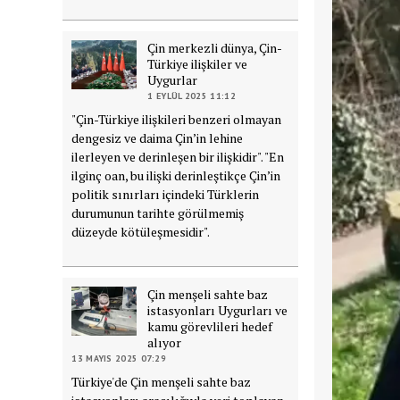
Çin merkezli dünya, Çin-
Türkiye ilişkiler ve
Uygurlar
1 EYLÜL 2025 11:12
"Çin-Türkiye ilişkileri benzeri olmayan
dengesiz ve daima Çin’in lehine
ilerleyen ve derinleşen bir ilişkidir". "En
ilginç oan, bu ilişki derinleştikçe Çin’in
politik sınırları içindeki Türklerin
durumunun tarihte görülmemiş
düzeyde kötüleşmesidir".
Çin menşeli sahte baz
istasyonları Uygurları ve
kamu görevlileri hedef
alıyor
13 MAYIS 2025 07:29
Türkiye'de Çin menşeli sahte baz