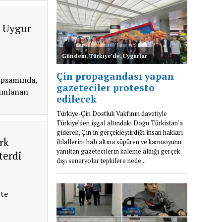
n Uygur
apsamında,
yımlanan
rk
terdi
’te