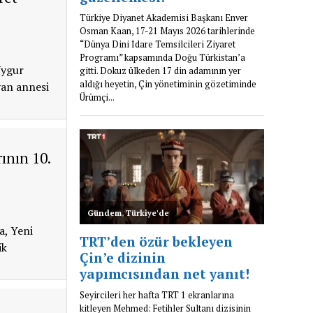
Uygur
yan annesi
ının 10.
a, Yeni
ik