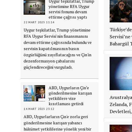
Uygur teşkilatlar, Trump
yönetimine RFA Uygur
servisi fonunu devam
ettirme çağrısı yaptı
22 MART 2025 11:14
Türkiye’de
Uygur teşkilatlar, Trump yönetimine
RFA Uygur Servisi'nin finansmanını
Servisi’ne
devam ettirme çağrısında bulundu ve
Bahargül T
servisin kapatılmasının basın
özgürlüğünü zayıflatacağını ve Çin'in
dezenformasyon çabalarını
güçlendireceğini vurguladı.
ABD, Uygurların Çin’e
gönderilmesine karışan
Avustralya
yetkililere vize
kısıtlaması getirdi
Zelanda, F
14 MART 2025 23:12
Devletleri
ABD, Uygurlarların Çin'e zorla geri
gönderilmesine karışan yabancı
hükümet yetkililerine yönelik yeni bir