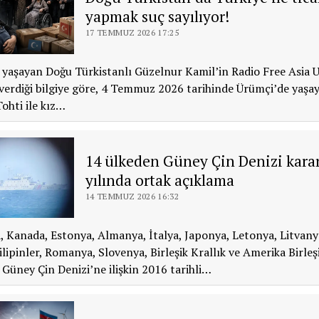
yapmak suç sayılıyor!
17 TEMMUZ 2026 17:25
 yaşayan Doğu Türkistanlı Güzelnur Kamil’in Radio Free Asia 
 verdiği bilgiye göre, 4 Temmuz 2026 tarihinde Ürümçi’de yaşa
ohti ile kız…
14 ülkeden Güney Çin Denizi karar
yılında ortak açıklama
14 TEMMUZ 2026 16:32
, Kanada, Estonya, Almanya, İtalya, Japonya, Letonya, Litvany
ilipinler, Romanya, Slovenya, Birleşik Krallık ve Amerika Birleş
, Güney Çin Denizi’ne ilişkin 2016 tarihli…