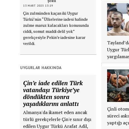
şoku
13 MART 2025 13:19
Çin zulmünden kaçan iki Uygur
Türkü’nün “Ülkelerine iadesi halinde
zulme maruz kalacakları konusunda
ciddi, somut maddi delil yok”
gerekçesiyle Pekin’e iadesine karar
Tayland’da
verildi.
Uygur Türk
yargılamas
UYGURLAR HAKKINDA
Çin’e iade edilen Türk
vatandaşı Türkiye’ye
döndükten sonra
yaşadıklarını anlattı
Çinli otom
Almanya'da ikamet eden ancak
süreci ask
türlü gerekçelerle Çin'e sınır dışı
yaptığı aç
edilen Uygur Türkü Arafat Adil,