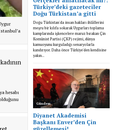
 Uygur
İstanbul’a
 kadının
ya hesabı
 olduğunu
ret