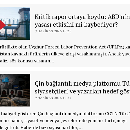
Kritik rapor ortaya koydu: ABD’ni
yasası etkisini mi kaybediyor?
9 HAZIRAN 2026 16:25
rürlükte olan Uyghur Forced Labor Prevention Act (UFLPA) k
stan kaynaklı ürünlerin ülkeye girişi yasaklanmıştı. Ancak ya
naliz, söz konusu yasanın…
Çin bağlantılı medya platformu Tü
siyasetçileri ve yazarları hedef gös
9 HAZIRAN 2026 10:37
 faaliyet gösteren Çin bağlantılı medya platformu CGTN Türk
 bir haber, siyaset ve medya çevrelerinde yeni bir tartışmayı
e getirdi. Haberde bazı siyasi partiler,…