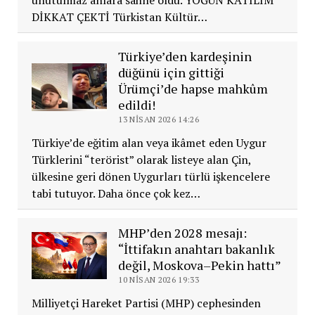
unutulmaz anlara sahne oldu. YOĞUN KATILIM
DİKKAT ÇEKTİ Türkistan Kültür…
Türkiye’den kardeşinin
düğünü için gittiği
Ürümçi’de hapse mahkûm
edildi!
13 NISAN 2026 14:26
Türkiye’de eğitim alan veya ikâmet eden Uygur
Türklerini “terörist” olarak listeye alan Çin,
ülkesine geri dönen Uygurları türlü işkencelere
tabi tutuyor. Daha önce çok kez…
MHP’den 2028 mesajı:
“İttifakın anahtarı bakanlık
değil, Moskova–Pekin hattı”
10 NISAN 2026 19:33
Milliyetçi Hareket Partisi (MHP) cephesinden