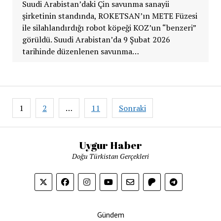
Suudi Arabistan’daki Çin savunma sanayii
şirketinin standında, ROKETSAN’ın METE Füzesi
ile silahlandırdığı robot köpeği KOZ’un “benzeri”
görüldü. Suudi Arabistan’da 9 Şubat 2026
tarihinde düzenlenen savunma…
Yazı
1
2
…
11
Sonraki
sayfalaması
Uygur Haber
Doğu Türkistan Gerçekleri
Gündem