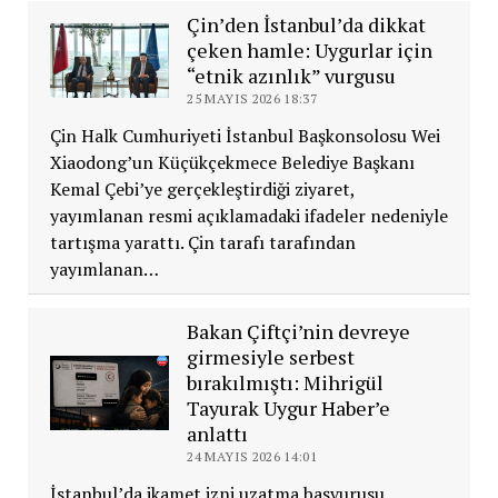
Çin’den İstanbul’da dikkat
çeken hamle: Uygurlar için
“etnik azınlık” vurgusu
25 MAYIS 2026 18:37
Çin Halk Cumhuriyeti İstanbul Başkonsolosu Wei
Xiaodong’un Küçükçekmece Belediye Başkanı
Kemal Çebi’ye gerçekleştirdiği ziyaret,
yayımlanan resmi açıklamadaki ifadeler nedeniyle
tartışma yarattı. Çin tarafı tarafından
yayımlanan…
Bakan Çiftçi’nin devreye
girmesiyle serbest
bırakılmıştı: Mihrigül
Tayurak Uygur Haber’e
anlattı
24 MAYIS 2026 14:01
İstanbul’da ikamet izni uzatma başvurusu