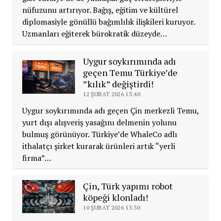
nüfuzunu artırıyor. Bağış, eğitim ve kültürel
diplomasiyle gönüllü bağımlılık ilişkileri kuruyor.
Uzmanları eğiterek bürokratik düzeyde…
Uygur soykırımında adı
geçen Temu Türkiye’de
”kılık” değiştirdi!
12 ŞUBAT 2026 13:40
Uygur soykırımında adı geçen Çin merkezli Temu,
yurt dışı alışveriş yasağını delmenin yolunu
bulmuş görünüyor. Türkiye’de WhaleCo adlı
ithalatçı şirket kurarak ürünleri artık “yerli
firma”…
Çin, Türk yapımı robot
köpeği klonladı!
10 ŞUBAT 2026 13:30