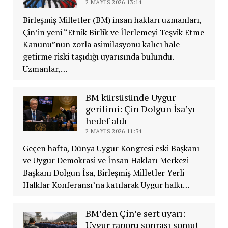
2 MAYIS 2026 13:14
Birleşmiş Milletler (BM) insan hakları uzmanları,
Çin’in yeni “Etnik Birlik ve İlerlemeyi Teşvik Etme
Kanunu”nun zorla asimilasyonu kalıcı hale
getirme riski taşıdığı uyarısında bulundu.
Uzmanlar,…
BM kürsüsünde Uygur
gerilimi: Çin Dolgun İsa’yı
hedef aldı
2 MAYIS 2026 11:34
Geçen hafta, Dünya Uygur Kongresi eski Başkanı
ve Uygur Demokrasi ve İnsan Hakları Merkezi
Başkanı Dolgun İsa, Birleşmiş Milletler Yerli
Halklar Konferansı’na katılarak Uygur halkı…
BM’den Çin’e sert uyarı:
Uygur raporu sonrası somut