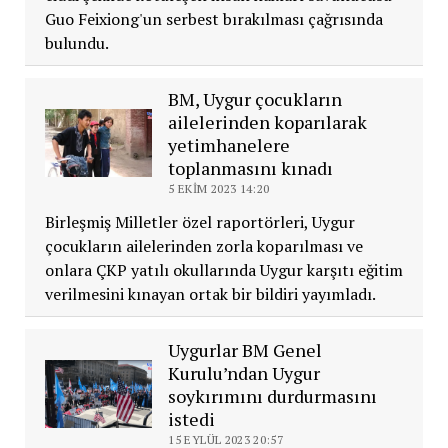
Guo Feixiong'un serbest bırakılması çağrısında
bulundu.
BM, Uygur çocukların
ailelerinden koparılarak
yetimhanelere
toplanmasını kınadı
5 EKIM 2023 14:20
Birleşmiş Milletler özel raportörleri, Uygur
çocukların ailelerinden zorla koparılması ve
onlara ÇKP yatılı okullarında Uygur karşıtı eğitim
verilmesini kınayan ortak bir bildiri yayımladı.
Uygurlar BM Genel
Kurulu’ndan Uygur
soykırımını durdurmasını
istedi
15 EYLÜL 2023 20:57