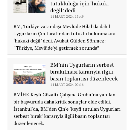
tutukluluğu için ‘hukuki
değil’ dedi
14 MART 2024 13:49
BM, Türkiye vatandaşı Mevlüde Hilal da dahil
Uygurların Çin tarafından tutuklu bulunmasını
‘hukuki değil’ dedi. Avukat Gülden Sönmez:
“Türkiye, Mevlüde’yi getirmek zorunda”
BM’nin Uygurların serbest
bırakılması kararıyla ilgili
basın toplantısı düzenlecek
11 MART 2024 00:16
BMİHK Keyfi Gözaltı Çalışma Grubu’na yapılan
bir başvuruda daha kritik sonuçlar elde edildi.
İstanbul'da, BM'den Çin'e "keyfi tutulan Uygurları
serbest bırak" kararıyla ilgili basın toplantısı
düzenlenecek.