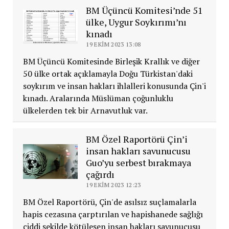
BM Üçüncü Komitesi’nde 51
ülke, Uygur Soykırımı’nı
kınadı
19 EKIM 2023 13:08
BM Üçüncü Komitesinde Birleşik Krallık ve diğer
50 ülke ortak açıklamayla Doğu Türkistan'daki
soykırım ve insan hakları ihlalleri konusunda Çin'i
kınadı. Aralarında Müslüman çoğunluklu
ülkelerden tek bir Arnavutluk var.
BM Özel Raportörü Çin’i
insan hakları savunucusu
Guo’yu serbest bırakmaya
çağırdı
19 EKIM 2023 12:23
BM Özel Raportörü, Çin'de asılsız suçlamalarla
hapis cezasına çarptırılan ve hapishanede sağlığı
ciddi şekilde kötüleşen insan hakları savunucusu