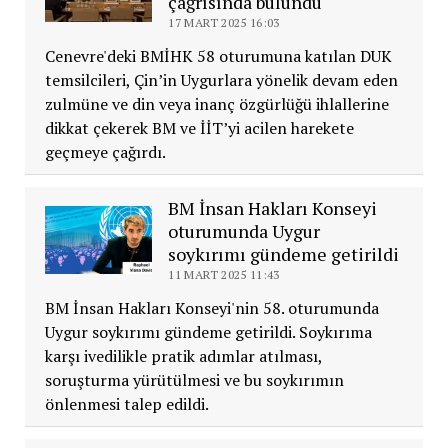
çağrısında bulundu
17 MART 2025 16:03
Cenevre'deki BMİHK 58 oturumuna katılan DUK
temsilcileri, Çin’in Uygurlara yönelik devam eden
zulmüne ve din veya inanç özgürlüğü ihlallerine
dikkat çekerek BM ve İİT’yi acilen harekete
geçmeye çağırdı.
BM İnsan Hakları Konseyi
oturumunda Uygur
soykırımı gündeme getirildi
11 MART 2025 11:43
BM İnsan Hakları Konseyi'nin 58. oturumunda
Uygur soykırımı gündeme getirildi. Soykırıma
karşı ivedilikle pratik adımlar atılması,
soruşturma yürütülmesi ve bu soykırımın
önlenmesi talep edildi.