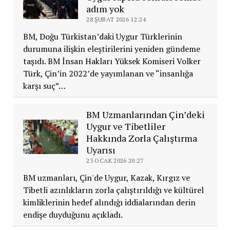
adım yok
28 ŞUBAT 2026 12:24
BM, Doğu Türkistan’daki Uygur Türklerinin
durumuna ilişkin eleştirilerini yeniden gündeme
taşıdı. BM İnsan Hakları Yüksek Komiseri Volker
Türk, Çin’in 2022’de yayımlanan ve “insanlığa
karşı suç”…
BM Uzmanlarından Çin’deki
Uygur ve Tibetliler
Hakkında Zorla Çalıştırma
Uyarısı
23 OCAK 2026 20:27
BM uzmanları, Çin'de Uygur, Kazak, Kırgız ve
Tibetli azınlıkların zorla çalıştırıldığı ve kültürel
kimliklerinin hedef alındığı iddialarından derin
endişe duyduğunu açıkladı.