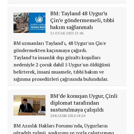
BM: Tayland 48 Uygur’u
Çin’e göndermemeli, tıbbi
bakım sağlanmalı
21 OCAK 2025 21:06
BM uzmanları Tayland'ı, 48 Uygur'un Çin'e
göndermekten kaçınmaya çağırdı.
Tayland'ta insanlık dışı gözaltı koşulları
nedeniyle 2 çocuk dahil 5 Uygur'un öldüğünü
belirterek, insani muamele, tıbbi bakım ve
sığınma prosedürleri çağrısında bulundular.
BM’de konuşan Uygur, Çinli
diplomat tarafından
susturulmaya çalışıldı
28 KASIM 2024 18:20
BM Azınlık Hakları Forumu'nda, Uygurların
uğradığı zulmü, soykırımı ve zorla çalıştırmayı