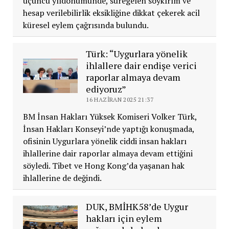
üçüncü yıldönümünde, süregelen soykırım ve
hesap verilebilirlik eksikliğine dikkat çekerek acil
küresel eylem çağrısında bulundu.
Türk: “Uygurlara yönelik
ihlallere dair endişe verici
raporlar almaya devam
ediyoruz”
16 HAZIRAN 2025 21:37
BM İnsan Hakları Yüksek Komiseri Volker Türk,
İnsan Hakları Konseyi’nde yaptığı konuşmada,
ofisinin Uygurlara yönelik ciddi insan hakları
ihlallerine dair raporlar almaya devam ettiğini
söyledi. Tibet ve Hong Kong’da yaşanan hak
ihlallerine de değindi.
DUK, BMİHK58’de Uygur
hakları için eylem