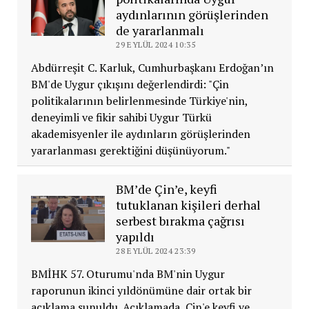
aydınlarının görüşlerinden
de yararlanmalı
29 EYLÜL 2024 10:35
Abdürreşit C. Karluk, Cumhurbaşkanı Erdoğan’ın
BM'de Uygur çıkışını değerlendirdi: "Çin
politikalarının belirlenmesinde Türkiye'nin,
deneyimli ve fikir sahibi Uygur Türkü
akademisyenler ile aydınların görüşlerinden
yararlanması gerektiğini düşünüyorum."
BM’de Çin’e, keyfi
tutuklanan kişileri derhal
serbest bırakma çağrısı
yapıldı
28 EYLÜL 2024 23:39
BMİHK 57. Oturumu'nda BM'nin Uygur
raporunun ikinci yıldönümüne dair ortak bir
açıklama sunuldu. Açıklamada, Çin'e keyfi ve