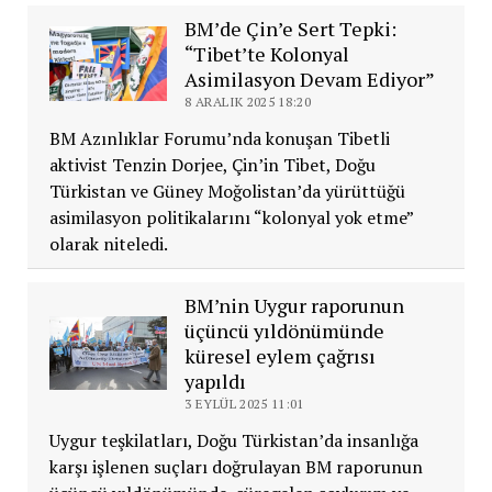
BM’de Çin’e Sert Tepki:
“Tibet’te Kolonyal
Asimilasyon Devam Ediyor”
8 ARALIK 2025 18:20
BM Azınlıklar Forumu’nda konuşan Tibetli
aktivist Tenzin Dorjee, Çin’in Tibet, Doğu
Türkistan ve Güney Moğolistan’da yürüttüğü
asimilasyon politikalarını “kolonyal yok etme”
olarak niteledi.
BM’nin Uygur raporunun
üçüncü yıldönümünde
küresel eylem çağrısı
yapıldı
3 EYLÜL 2025 11:01
Uygur teşkilatları, Doğu Türkistan’da insanlığa
karşı işlenen suçları doğrulayan BM raporunun