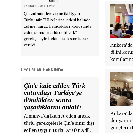
şoku
13 MART 2025 13:19
Çin zulmünden kaçan iki Uygur
Türkü’nün “Ülkelerine iadesi halinde
zulme maruz kalacakları konusunda
ciddi, somut maddi delil yok”
gerekçesiyle Pekin’e iadesine karar
Ankara’da 
verildi.
dilini kor
konularınd
UYGURLAR HAKKINDA
Çin’e iade edilen Türk
vatandaşı Türkiye’ye
döndükten sonra
yaşadıklarını anlattı
Ankara’da
Almanya'da ikamet eden ancak
dünyanın f
türlü gerekçelerle Çin'e sınır dışı
gençlerin 
edilen Uygur Türkü Arafat Adil,