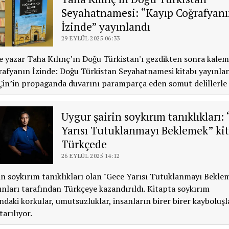
Seyahatnamesi: “Kayıp Coğrafyan
İzinde” yayınlandı
29 EYLÜL 2025 06:33
e yazar Taha Kılınç’ın Doğu Türkistan'ı gezdikten sonra kalem
afyanın İzinde: Doğu Türkistan Seyahatnamesi kitabı yayınlan
Çin’in propaganda duvarını paramparça eden somut delillerle 
Uygur şairin soykırım tanıklıkları:
Yarısı Tutuklanmayı Beklemek” kit
Türkçede
26 EYLÜL 2025 14:12
in soykırım tanıklıkları olan "Gece Yarısı Tutuklanmayı Beklem
nları tarafından Türkçeye kazandırıldı. Kitapta soykırım
ndaki korkular, umutsuzluklar, insanların birer birer kayboluşl
tarılıyor.