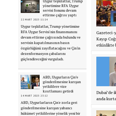
Uygur teşkilatlar, Trump
yönetimine RFA Uygur
servisi fonunu devam
ettirme çağrısı yaptı
22 MART 2025 11:14
Uygur teşkilatlar, Trump yönetimine
RFA Uygur Servisi'nin finansmanını
Gazeteci-y
devam ettirme çağrısında bulundu ve
Kayıp Coğr
servisin kapatılmasının basın
etkinlikte 
özgürlüğünü zayıflatacağını ve Çin'in
dezenformasyon çabalarını
güçlendireceğini vurguladı.
ABD, Uygurların Çin’e
gönderilmesine karışan
yetkililere vize
kısıtlaması getirdi
Dubai’de i
14 MART 2025 23:12
anda kurtar
ABD, Uygurlarların Çin'e zorla geri
gönderilmesine karışan yabancı
hükümet yetkililerine yönelik yeni bir