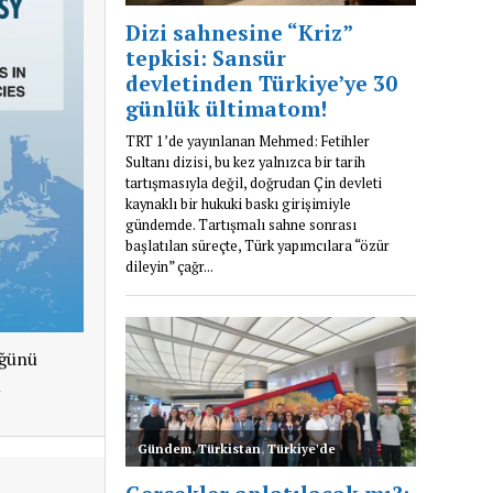
üğünü
u