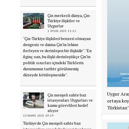
Çin merkezli dünya, Çin-
Türkiye ilişkiler ve
Uygurlar
1 EYLÜL 2025 11:12
"Çin-Türkiye ilişkileri benzeri olmayan
dengesiz ve daima Çin’in lehine
ilerleyen ve derinleşen bir ilişkidir". "En
ilginç oan, bu ilişki derinleştikçe Çin’in
politik sınırları içindeki Türklerin
durumunun tarihte görülmemiş
düzeyde kötüleşmesidir".
Uygur Araş
Çin menşeli sahte baz
istasyonları Uygurları ve
ortaya ko
kamu görevlileri hedef
Türkistan’
alıyor
13 MAYIS 2025 07:29
Türkiye'de Çin menşeli sahte baz