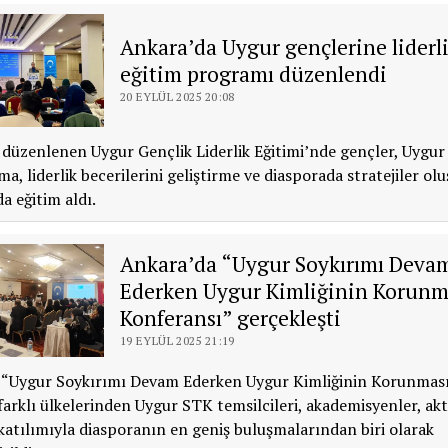
Ankara’da Uygur gençlerine liderl
eğitim programı düzenlendi
20 EYLÜL 2025 20:08
düzenlenen Uygur Gençlik Liderlik Eğitimi’nde gençler, Uygur 
uma, liderlik becerilerini geliştirme ve diasporada stratejiler o
a eğitim aldı.
Ankara’da “Uygur Soykırımı Deva
Ederken Uygur Kimliğinin Korunm
Konferansı” gerçekleşti
19 EYLÜL 2025 21:19
 “Uygur Soykırımı Devam Ederken Uygur Kimliğinin Korunması
arklı ülkelerinden Uygur STK temsilcileri, akademisyenler, akti
katılımıyla diasporanın en geniş buluşmalarından biri olarak