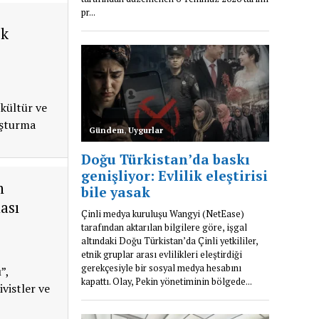
ik
kültür ve
luşturma
m
ası
”,
vistler ve