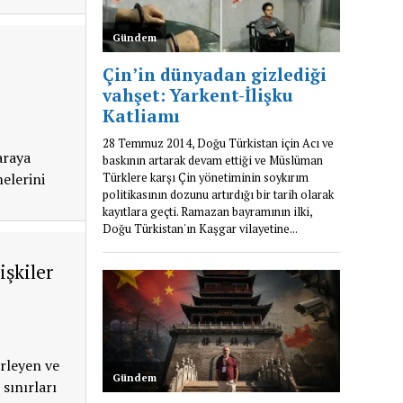
araya
elerini
işkiler
erleyen ve
 sınırları