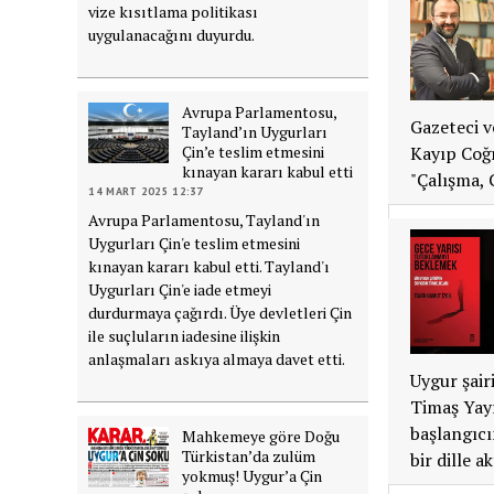
vize kısıtlama politikası
uygulanacağını duyurdu.
Avrupa Parlamentosu,
Gazeteci v
Tayland’ın Uygurları
Kayıp Coğr
Çin’e teslim etmesini
kınayan kararı kabul etti
"Çalışma, 
14 MART 2025 12:37
Avrupa Parlamentosu, Tayland'ın
Uygurları Çin'e teslim etmesini
kınayan kararı kabul etti. Tayland'ı
Uygurları Çin'e iade etmeyi
durdurmaya çağırdı. Üye devletleri Çin
ile suçluların iadesine ilişkin
anlaşmaları askıya almaya davet etti.
Uygur şair
Timaş Yayı
başlangıcı
Mahkemeye göre Doğu
Türkistan’da zulüm
bir dille ak
yokmuş! Uygur’a Çin