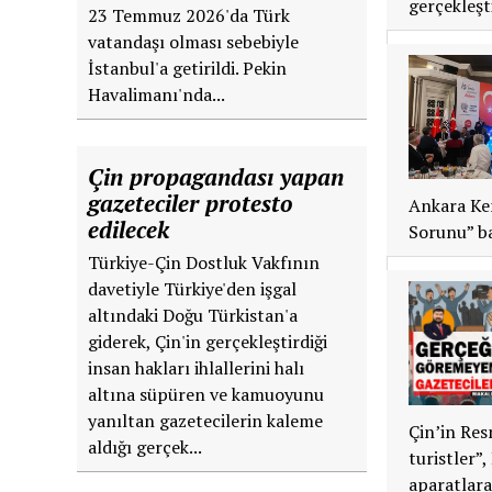
gerçekleşti
23 Temmuz 2026'da Türk
vatandaşı olması sebebiyle
İstanbul'a getirildi. Pekin
Havalimanı'nda...
Çin propagandası yapan
gazeteciler protesto
Ankara Ken
edilecek
Sorunu” ba
Türkiye-Çin Dostluk Vakfının
davetiyle Türkiye'den işgal
altındaki Doğu Türkistan'a
giderek, Çin'in gerçekleştirdiği
insan hakları ihlallerini halı
altına süpüren ve kamuoyunu
yanıltan gazetecilerin kaleme
Çin’in Res
aldığı gerçek...
turistler”
aparatlara