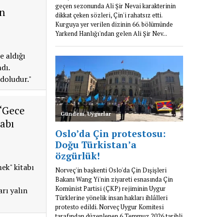
ın
e aldığı
dı.
doludur."
 “Gece
abı
ek" kitabı
arı yalın