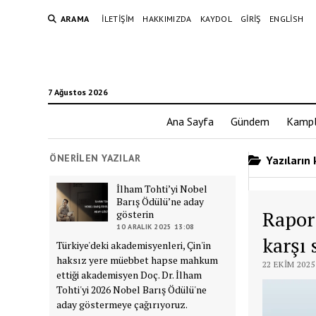
ARAMA
İLETIŞIM
HAKKIMIZDA
KAYDOL
GIRIŞ
ENGLISH
7 Ağustos 2026
Ana Sayfa
Gündem
Kampl
ÖNERILEN YAZILAR
Yazıların 
İlham Tohti’yi Nobel
Barış Ödülü’ne aday
Rapor
gösterin
10 ARALIK 2025 13:08
karşı 
Türkiye'deki akademisyenleri, Çin'in
haksız yere müebbet hapse mahkum
22 EKIM 2025
ettiği akademisyen Doç. Dr. İlham
Tohti'yi 2026 Nobel Barış Ödülü'ne
aday göstermeye çağırıyoruz.