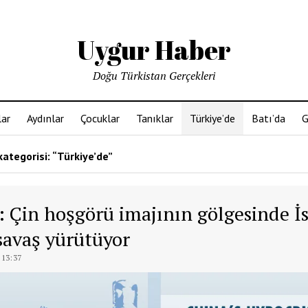
Uygur Haber
Doğu Türkistan Gerçekleri
ar
Aydınlar
Çocuklar
Tanıklar
Türkiye’de
Batı’da
G
kategorisi: “Türkiye’de”
: Çin hoşgörü imajının gölgesinde İ
savaş yürütüyor
 13:37