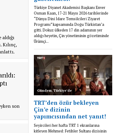
 aldığı
 Kılınç,
anlattı.
rıldı:
ptı
eyken son