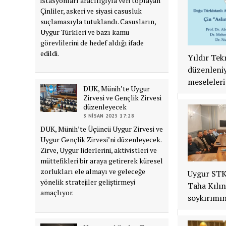
istasyonları aracılığıyla veri toplayan
Çinliler, askeri ve siyasi casusluk
suçlamasıyla tutuklandı. Casusların,
Uygur Türkleri ve bazı kamu
görevlilerini de hedef aldığı ifade
edildi.
Yıldır Tek
düzenleniy
meseleleri 
DUK, Münih’te Uygur
Zirvesi ve Gençlik Zirvesi
düzenleyecek
3 NISAN 2025 17:28
DUK, Münih’te Üçüncü Uygur Zirvesi ve
Uygur Gençlik Zirvesi’ni düzenleyecek.
Zirve, Uygur liderlerini, aktivistleri ve
müttefikleri bir araya getirerek küresel
zorlukları ele almayı ve geleceğe
Uygur STK 
yönelik stratejiler geliştirmeyi
Taha Kılın
amaçlıyor.
soykırımın