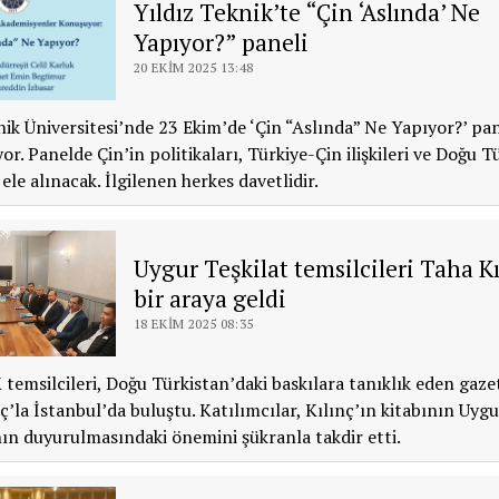
Yıldız Teknik’te “Çin ‘Aslında’ Ne
Yapıyor?” paneli
20 EKIM 2025 13:48
nik Üniversitesi’nde 23 Ekim’de ‘Çin “Aslında” Ne Yapıyor?’ pan
or. Panelde Çin’in politikaları, Türkiye-Çin ilişkileri ve Doğu T
ele alınacak. İlgilenen herkes davetlidir.
Uygur Teşkilat temsilcileri Taha Kı
bir araya geldi
18 EKIM 2025 08:35
temsilcileri, Doğu Türkistan’daki baskılara tanıklık eden gaze
ç’la İstanbul’da buluştu. Katılımcılar, Kılınç’ın kitabının Uygu
ın duyurulmasındaki önemini şükranla takdir etti.