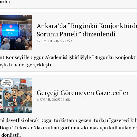
rildi.
Ankara’da “Bugünkü Konjonktürd
Sorunu Paneli” düzenlendi
17 EYLÜL 2025 22:59
t Konseyi ile Uygur Akademisi işbirliğiyle “Bugünkü Konjonk
şlıklı panel gerçekleşti.
Gerçeği Göremeyen Gazeteciler
6 EYLÜL 2025 21:08
mi davetlisi olarak Doğu Türkistan’ı gezen Türk(!) “gazeteci kılı
, Doğu Türkistan’daki zulmü görünmez kılmak için kullanılan en
 dönüştü.