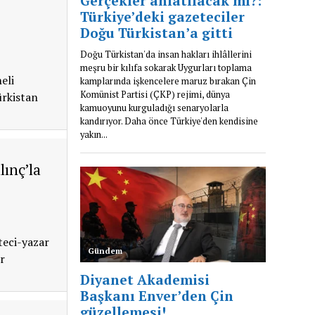
eli
ürkistan
lınç’la
teci-yazar
r