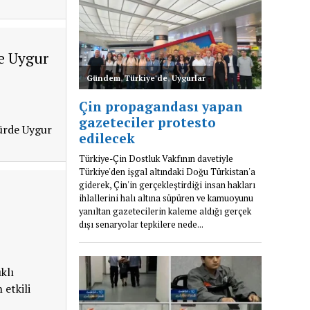
e Uygur
türde Uygur
klı
 etkili