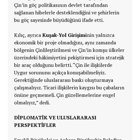
Çin’in göç politikasının devlet tarafından
sağlanan hibelerle desteklendiğini ve şehirlerin
bu göç sayesinde büyüdüğünü ifade etti.
Kılıç, ayrıca
Kuşak-Yol Girişimi
nin yalnızca
ekonomik bir proje olmadığını, aynı zamanda
bölgenin Çinlileştirilmesi ve Çin’in komşu ülkeler
üzerindeki hâkimiyetini pekiştirmesi için stratejik
bir araç olduğunu belirtti. “Çin ile ilişkilerde
Uygur sorununu açıkça konuşabilmeliyiz.
Gerektiğinde uluslararası baskı oluşturmaya
çalışmalıyız. Ticari ilişkilerin kaygısı bu çabaların
önüne geçmemeli. Çin güzellemelerine engel
olmalıyız,” dedi.
DIPLOMATIK VE ULUSLARARASI
PERSPEKTIFLER
Emekli Büyükelçi ve Ankara Büyükşehir Belediye