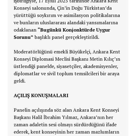
işbirliğiyle, 17 Eylül 2025 tarihinde Ankara Kent
Konseyi salonunda, Çin’in Doğu Türkistan’da
yürüttüğü soykırım ve asimilasyon politikalarına
ve bunların uluslararası alandaki yansımalarına
odaklanan
“Bugünkü Konjonktürde Uygur
Sorunu”
başlıklı panel gerçekleştirildi.
Moderatörlüğünü emekli Büyükelçi, Ankara Kent
Konseyi Diplomasi Meclisi Başkanı Metin Kılıç’ın
üstlendiği panelde, siyasetçiler, akademisyenler,
diplomatlar ve sivil toplum temsilcileri bir araya
geldi.
AÇILIŞ KONUŞMALARI
Panelin açılışında söz alan Ankara Kent Konseyi
Başkanı Halil İbrahim Yılmaz, Ankara’nın her
zaman adaletin sesi olmayı sürdürdüğünü ifade
ederek, kent konseyinin her zaman mazlumların