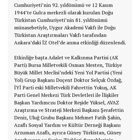
Cumhuriyeti’nin 92. yıldönümü ve 12 Kasım
1944’te Gulca merkezli olarak kurulan Doğu
Türkistan Cumhuriyeti’nin 81. yıldönümü
münasebetiyle, Uygur Akademi Vakfı ile Doğu
Türkistan Araştırmaları Vakfı tarafından
Ankara’daki İZ Otel’de anma etkinliği düzenlendi.
Etkinliğe başta Adalet ve Kalkınma Partisi (AK
Parti) Bursa Milletvekili Osman Mesten, Türkiye
Büyük Millet Meclisi’ndeki Yeni Yol Partisi (Yeni
Yol) Grup Başkanı Doçent Doktor Selçuk Özdağ,
İYİ Parti eski Milletvekili Fahrettin Yokuş, AK
Parti Genel Merkezi Türk Devletleri ile İlişkiler
Başkan Yardımcısı Doktor Reşide Yüksel, AVAZ
Araştırma ve Strateji Merkezi Başkanı Şerafettin
Deniz, Uluğ Grubu Başkanı Mehmet Fatih Şahin,
Azaflı Sosyal Yardım ve Kültür Derneği Başkanı
Arzuman Azaflı, ayrıca Güney Türkistan, Güney
Azerbaycan ve Suriye Türkleri derneklerinin