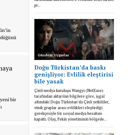
k
Çin’in
ürdüğünü
amaya
yeni bir
ı