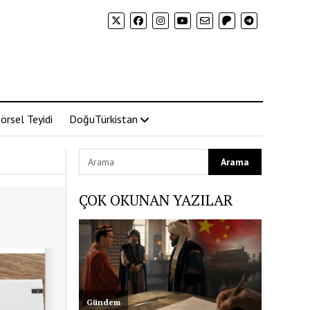
örsel Teyidi
DoğuTürkistan
ÇOK OKUNAN YAZILAR