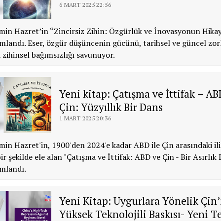
6 MART 2025 22:56
n Hazret’in “Zincirsiz Zihin: Özgürlük ve İnovasyonun Hikaye
ımlandı. Eser, özgür düşüncenin gücünü, tarihsel ve güncel zor
 zihinsel bağımsızlığı savunuyor.
Yeni kitap: Çatışma ve İttifak – AB
Çin: Yüzyıllık Bir Dans
1 MART 2025 20:36
n Hazret'in, 1900'den 2024'e kadar ABD ile Çin arasındaki ili
r şekilde ele alan "Çatışma ve İttifak: ABD ve Çin - Bir Asırlık 
ımlandı.
Yeni Kitap: Uygurlara Yönelik Çin’
Yüksek Teknolojili Baskısı- Yeni T