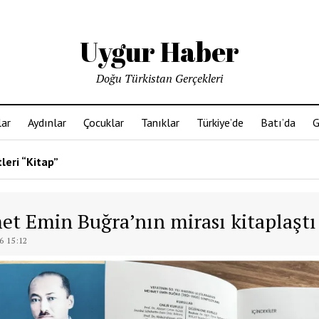
Uygur Haber
Doğu Türkistan Gerçekleri
ar
Aydınlar
Çocuklar
Tanıklar
Türkiye’de
Batı’da
G
leri “Kitap”
t Emin Buğra’nın mirası kitaplaştı
6 15:12