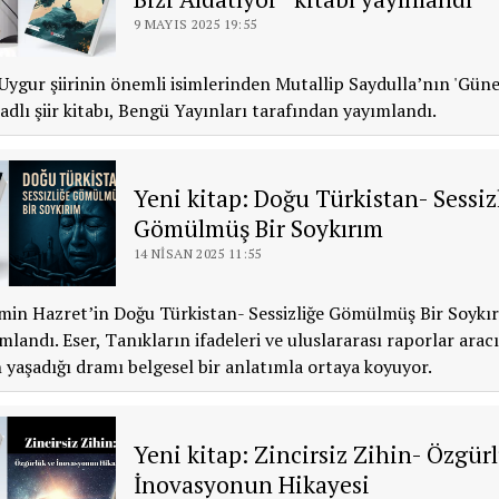
9 MAYIS 2025 19:55
gur şiirinin önemli isimlerinden Mutallip Saydulla’nın 'Güne
 adlı şiir kitabı, Bengü Yayınları tarafından yayımlandı.
Yeni kitap: Doğu Türkistan- Sessiz
Gömülmüş Bir Soykırım
14 NISAN 2025 11:55
in Hazret’in Doğu Türkistan- Sessizliğe Gömülmüş Bir Soykır
mlandı. Eser, Tanıkların ifadeleri ve uluslararası raporlar aracı
 yaşadığı dramı belgesel bir anlatımla ortaya koyuyor.
Yeni kitap: Zincirsiz Zihin- Özgür
İnovasyonun Hikayesi