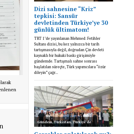
olarak
zenlenen
ın