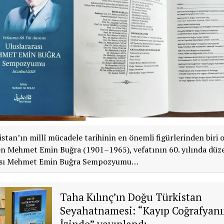
stan’ın millî mücadele tarihinin en önemli figürlerinden biri 
len Mehmet Emin Buğra (1901–1965), vefatının 60. yılında dü
ası Mehmet Emin Buğra Sempozyumu…
Taha Kılınç’ın Doğu Türkistan
Seyahatnamesi: “Kayıp Coğrafyan
İzinde” yayınlandı