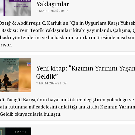
Yaklaşımlar
1 MART 2025 20:17
 Öztığ & Abdürreşit C. Karluk'un "Çin'in Uygurlara Karşı Yükse
i Baskısı: Yeni Teorik Yaklaşımlar" kitabı yayımlandı. Çalışma, 
 baskı yöntemlerini ve bu baskının sınırların ötesinde nasıl s
rıyor.
Yeni kitap: “Kızımın Yarınını Yaş
Geldik”
7 EKIM 2024 21:02
ü Tacigül Barışçı’nın hayatını kökten değiştiren yolculuğu ve 
ata tutunma mücadelesini anlattığı anı kitabı Kızımın Yarının
eldik okuyucularla buluştu.