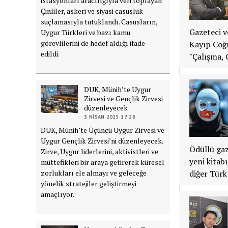
istasyonları aracılığıyla veri toplayan
Çinliler, askeri ve siyasi casusluk
suçlamasıyla tutuklandı. Casusların,
Gazeteci v
Uygur Türkleri ve bazı kamu
görevlilerini de hedef aldığı ifade
Kayıp Coğr
edildi.
"Çalışma, 
DUK, Münih’te Uygur
Zirvesi ve Gençlik Zirvesi
düzenleyecek
3 NISAN 2025 17:28
DUK, Münih’te Üçüncü Uygur Zirvesi ve
Uygur Gençlik Zirvesi’ni düzenleyecek.
Ödüllü gaz
Zirve, Uygur liderlerini, aktivistleri ve
yeni kitabı
müttefikleri bir araya getirerek küresel
zorlukları ele almayı ve geleceğe
diğer Türk
yönelik stratejiler geliştirmeyi
amaçlıyor.