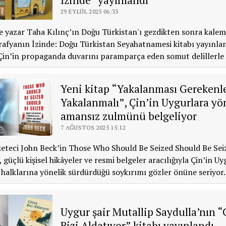
29 EYLÜL 2025 06:33
e yazar Taha Kılınç’ın Doğu Türkistan'ı gezdikten sonra kalem
afyanın İzinde: Doğu Türkistan Seyahatnamesi kitabı yayınlan
Çin’in propaganda duvarını paramparça eden somut delillerle 
Yeni kitap “Yakalanması Gerekenl
Yakalanmalı”, Çin’in Uygurlara yö
amansız zulmünü belgeliyor
7 AĞUSTOS 2025 15:12
eteci John Beck’in Those Who Should Be Seized Should Be Seiz
, güçlü kişisel hikâyeler ve resmi belgeler aracılığıyla Çin’in Uy
 halklarına yönelik sürdürdüğü soykırımı gözler önüne seriyor.
Uygur şair Mutallip Saydulla’nın 
Bizi Aldatıyor” kitabı yayınlandı