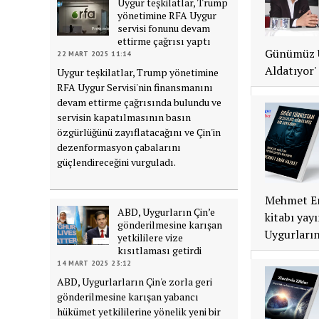
Uygur teşkilatlar, Trump
yönetimine RFA Uygur
servisi fonunu devam
ettirme çağrısı yaptı
Günümüz Uy
22 MART 2025 11:14
Aldatıyor'
Uygur teşkilatlar, Trump yönetimine
RFA Uygur Servisi'nin finansmanını
devam ettirme çağrısında bulundu ve
servisin kapatılmasının basın
özgürlüğünü zayıflatacağını ve Çin'in
dezenformasyon çabalarını
güçlendireceğini vurguladı.
Mehmet Em
ABD, Uygurların Çin’e
kitabı yayı
gönderilmesine karışan
Uygurların
yetkililere vize
kısıtlaması getirdi
14 MART 2025 23:12
ABD, Uygurlarların Çin'e zorla geri
gönderilmesine karışan yabancı
hükümet yetkililerine yönelik yeni bir