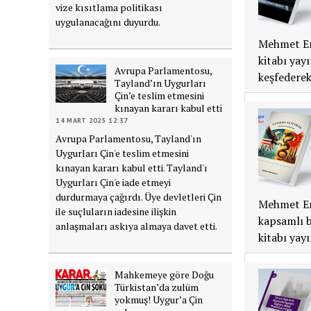
vize kısıtlama politikası
uygulanacağını duyurdu.
Mehmet Emi
kitabı yay
Avrupa Parlamentosu,
keşfederek
Tayland’ın Uygurları
Çin’e teslim etmesini
kınayan kararı kabul etti
14 MART 2025 12:37
Avrupa Parlamentosu, Tayland'ın
Uygurları Çin'e teslim etmesini
kınayan kararı kabul etti. Tayland'ı
Uygurları Çin'e iade etmeyi
durdurmaya çağırdı. Üye devletleri Çin
Mehmet Emi
ile suçluların iadesine ilişkin
kapsamlı bi
anlaşmaları askıya almaya davet etti.
kitabı yay
Mahkemeye göre Doğu
Türkistan’da zulüm
yokmuş! Uygur’a Çin