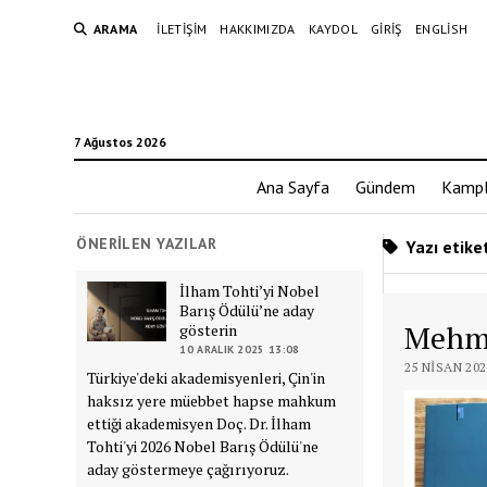
ARAMA
İLETIŞIM
HAKKIMIZDA
KAYDOL
GIRIŞ
ENGLISH
7 Ağustos 2026
Ana Sayfa
Gündem
Kampl
ÖNERILEN YAZILAR
Yazı etiket
İlham Tohti’yi Nobel
Barış Ödülü’ne aday
Mehme
gösterin
10 ARALIK 2025 13:08
25 NISAN 202
Türkiye'deki akademisyenleri, Çin'in
haksız yere müebbet hapse mahkum
ettiği akademisyen Doç. Dr. İlham
Tohti'yi 2026 Nobel Barış Ödülü'ne
aday göstermeye çağırıyoruz.