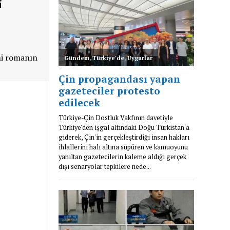
i
ihi romanın