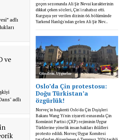
si” adlı
lukları
D ve
şkiyi
Dans" adlı
in
eorik