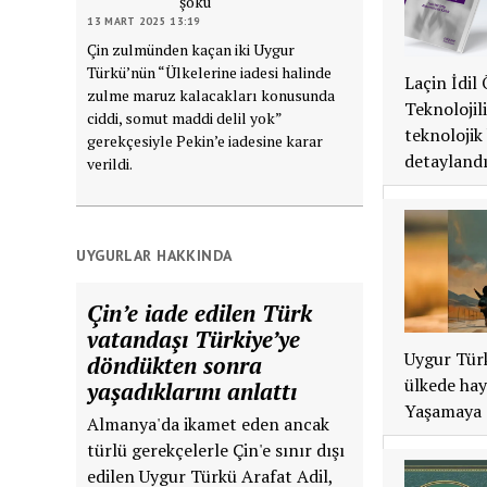
şoku
13 MART 2025 13:19
Çin zulmünden kaçan iki Uygur
Türkü’nün “Ülkelerine iadesi halinde
Laçin İdil
zulme maruz kalacakları konusunda
Teknolojil
ciddi, somut maddi delil yok”
teknolojik
gerekçesiyle Pekin’e iadesine karar
detaylandı
verildi.
UYGURLAR HAKKINDA
Çin’e iade edilen Türk
vatandaşı Türkiye’ye
Uygur Türk
döndükten sonra
ülkede hay
yaşadıklarını anlattı
Yaşamaya G
Almanya'da ikamet eden ancak
türlü gerekçelerle Çin'e sınır dışı
edilen Uygur Türkü Arafat Adil,