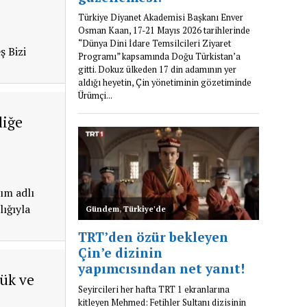
ş Bizi
liğe
ım adlı
lığıyla
lük ve