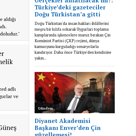
e aldığı
dı.
doludur."
er
nelik
ed adlı
gurlar ve
“Güneş