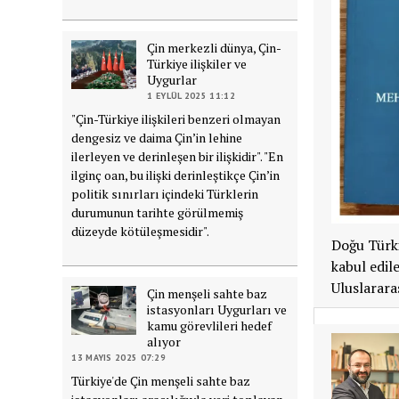
Çin merkezli dünya, Çin-
Türkiye ilişkiler ve
Uygurlar
1 EYLÜL 2025 11:12
"Çin-Türkiye ilişkileri benzeri olmayan
dengesiz ve daima Çin’in lehine
ilerleyen ve derinleşen bir ilişkidir". "En
ilginç oan, bu ilişki derinleştikçe Çin’in
politik sınırları içindeki Türklerin
durumunun tarihte görülmemiş
düzeyde kötüleşmesidir".
Doğu Türki
kabul edi
Uluslarar
Çin menşeli sahte baz
istasyonları Uygurları ve
kamu görevlileri hedef
alıyor
13 MAYIS 2025 07:29
Türkiye'de Çin menşeli sahte baz