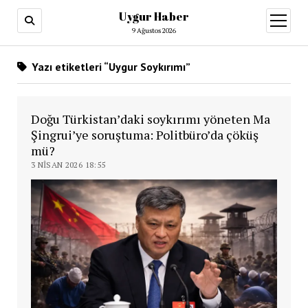
Uygur Haber
menüy
aç
9 Ağustos 2026
Yazı etiketleri “Uygur Soykırımı”
Doğu Türkistan’daki soykırımı yöneten Ma
Şingrui’ye soruştuma: Politbüro’da çöküş
mü?
3 NISAN 2026 18:55