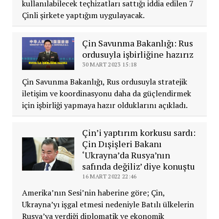
kullanılabilecek teçhizatları sattığı iddia edilen 7
Çinli şirkete yaptığım uygulayacak.
Çin Savunma Bakanlığı: Rus
ordusuyla işbirliğine hazırız
30 MART 2023 15:18
Çin Savunma Bakanlığı, Rus ordusuyla stratejik
iletişim ve koordinasyonu daha da güçlendirmek
için işbirliği yapmaya hazır olduklarını açıkladı.
Çin’i yaptırım korkusu sardı:
Çin Dışişleri Bakanı
‘Ukrayna’da Rusya’nın
safında değiliz’ diye konuştu
16 MART 2022 22:46
Amerika’nın Sesi’nin haberine göre; Çin,
Ukrayna’yı işgal etmesi nedeniyle Batılı ülkelerin
Rusya’ya verdiği diplomatik ve ekonomik