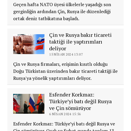
Geçen hafta NATO üyesi ülkelerle yaşadığı son
gerginliğin ardından Çin, Rusya ile düzenlediği
ortak deniz tatbikatına başladı.
Çin ve Rusya bakır ticareti
taktiği ile yaptırımları
deliyor
15 NISAN 2024 13:07
Çin ve Rusya firmaları, erişimin kısıtlı olduğu
Doğu Türkistan üzerinden bakır ticareti taktiği ile
Rusya'ya yönelik yaptırımları deliyor.
Esfender Korkmaz:
Türkiye’yi batı değil Rusya
ve Çin sömürüyor
6 NISAN 2024 15:56
Esfender Korkmaz: Türkiye’yi batı değil Rusya ve
Çin sömürüyor. Ocak ve Şubat ayında toplam 13