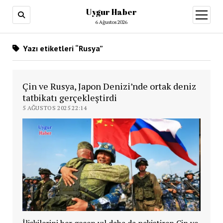
Uygur Haber
menüy
aç
6 Ağustos 2026
Yazı etiketleri “Rusya”
Çin ve Rusya, Japon Denizi’nde ortak deniz
tatbikatı gerçekleştirdi
5 AĞUSTOS 2025 22:14
İlişkilerini her geçen yıl daha da pekiştiren Çin ve