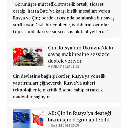
"Görünüşte müttefik, stratejik ortak, ticaret
ortağı, hatta Batı’ya karşı birlik mesajları veren
Rusya ve Çin; perde arkasında bambaşka bir savaş
yürütüyor. Gizli bir cephede, istihbarat oyunları,
toprak iddiaları ve sinsi casusluk faaliyetleri…"
Çin, Rusya’nın Ukrayna’daki
savaş makinesine sessizce
destek veriyor
9 ŞUBAT 2025 11:22
Çin devletine bağlı şirketler, Rusya'ya yönelik
yaptırımları çiğneyerek, Rusya’ya askeri
teknolojiler için kritik öneme sahip stratejik
madenler sağlıyor.
AB: Çin’in Rusya’ya desteği
bizim için doğrudan tehdit
1 KASIM 2024 23:39