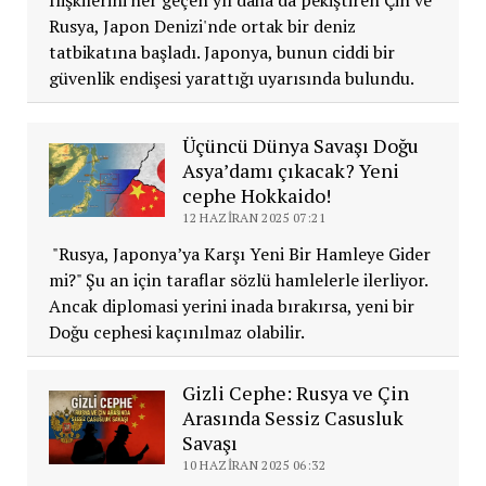
Rusya, Japon Denizi'nde ortak bir deniz
tatbikatına başladı. Japonya, bunun ciddi bir
güvenlik endişesi yarattığı uyarısında bulundu.
Üçüncü Dünya Savaşı Doğu
Asya’damı çıkacak? Yeni
cephe Hokkaido!
12 HAZIRAN 2025 07:21
"Rusya, Japonya’ya Karşı Yeni Bir Hamleye Gider
mi?" Şu an için taraflar sözlü hamlelerle ilerliyor.
Ancak diplomasi yerini inada bırakırsa, yeni bir
Doğu cephesi kaçınılmaz olabilir.
Gizli Cephe: Rusya ve Çin
Arasında Sessiz Casusluk
Savaşı
10 HAZIRAN 2025 06:32