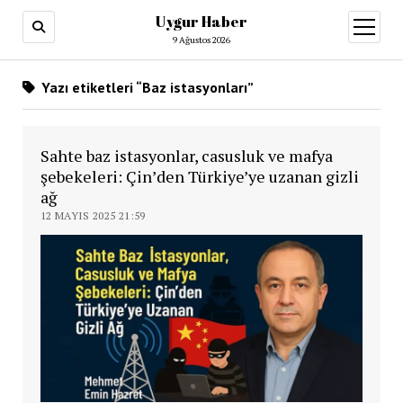
Uygur Haber
menüy
aç
9 Ağustos 2026
Yazı etiketleri “Baz istasyonları”
Sahte baz istasyonlar, casusluk ve mafya
şebekeleri: Çin’den Türkiye’ye uzanan gizli
ağ
12 MAYIS 2025 21:59