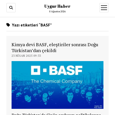
Uygur Haber
menüy
aç
8 Ağustos 2026
Yazı etiketleri “BASF”
Kimya devi BASF, eleştiriler sonrası Doğu
Türkistan’dan çekildi
23 NISAN 2025 09:33
Doğu Türkistan'da Çin’in soykırım politikalarına