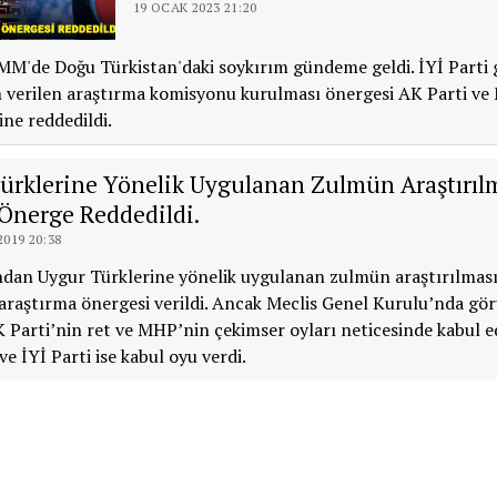
19 OCAK 2023 21:20
M'de Doğu Türkistan'daki soykırım gündeme geldi. İYİ Parti
n verilen araştırma komisyonu kurulması önergesi AK Parti v
ine reddedildi.
ürklerine Yönelik Uygulanan Zulmün Araştırılm
 Önerge Reddedildi.
019 20:38
ndan Uygur Türklerine yönelik uygulanan zulmün araştırılması
raştırma önergesi verildi. Ancak Meclis Genel Kurulu’nda gö
 Parti’nin ret ve MHP’nin çekimser oyları neticesinde kabul e
e İYİ Parti ise kabul oyu verdi.