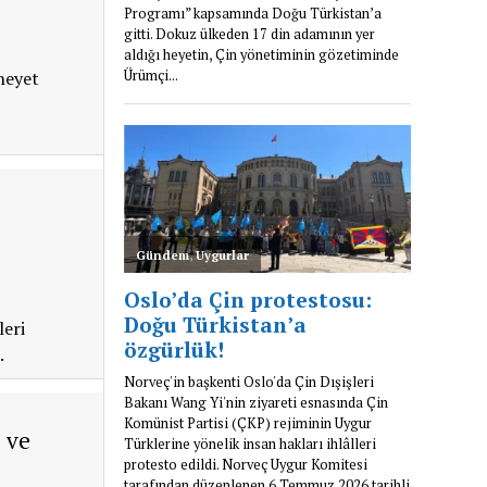
heyet
leri
.
 ve