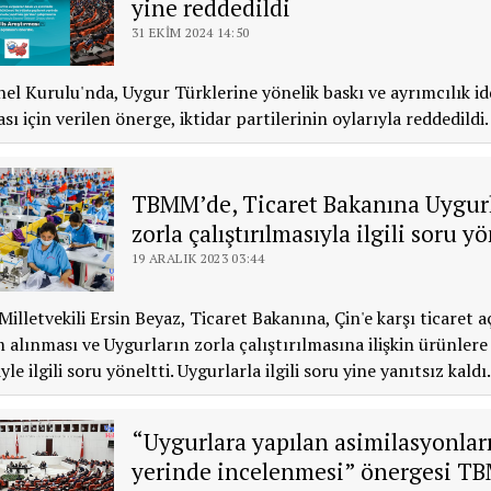
yine reddedildi
31 EKIM 2024 14:50
 Kurulu'nda, Uygur Türklerine yönelik baskı ve ayrımcılık id
sı için verilen önerge, iktidar partilerinin oylarıyla reddedildi.
TBMM’de, Ticaret Bakanına Uygur
zorla çalıştırılmasıyla ilgili soru yö
19 ARALIK 2023 03:44
lletvekili Ersin Beyaz, Ticaret Bakanına, Çin'e karşı ticaret a
em alınması ve Uygurların zorla çalıştırılmasına ilişkin ürünlere
yle ilgili soru yöneltti. Uygurlarla ilgili soru yine yanıtsız kaldı.
“Uygurlara yapılan asimilasyonlar
yerinde incelenmesi” önergesi T