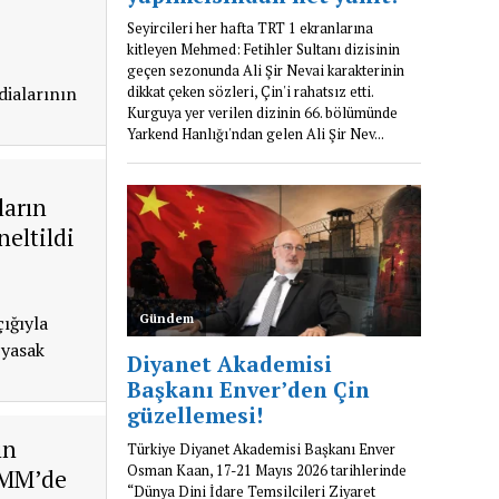
dialarının
ların
neltildi
çığıyla
 yasak
ın
BMM’de