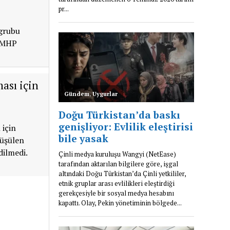
 grubu
e MHP
ası için
 için
rüşülen
dilmedi.