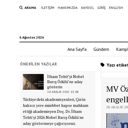
ARAMA
İLETIŞIM
HAKKIMIZDA
KAYDOL
GIRIŞ
ENGLISH
6 Ağustos 2026
Ana Sayfa
Gündem
Kampl
ÖNERILEN YAZILAR
Yazı etike
İlham Tohti’yi Nobel
Barış Ödülü’ne aday
MV Öz
gösterin
10 ARALIK 2025 13:08
engell
Türkiye'deki akademisyenleri, Çin'in
haksız yere müebbet hapse mahkum
28 ARALIK 20
ettiği akademisyen Doç. Dr. İlham
Tohti'yi 2026 Nobel Barış Ödülü'ne
aday göstermeye çağırıyoruz.