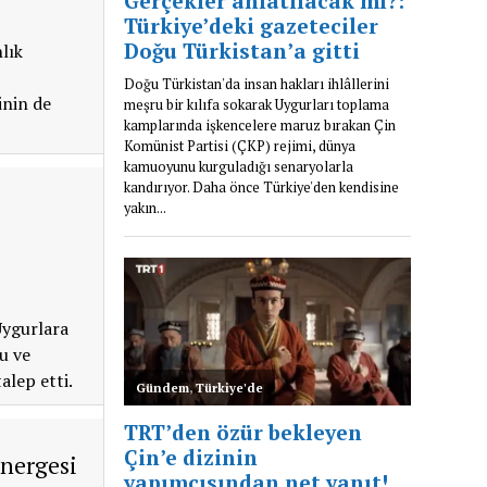
lık
inin de
Uygurlara
u ve
lep etti.
önergesi