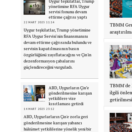
Uygur teşkilatlar, Trump
yönetimine RFA Uygur
servisi fonunu devam
ettirme çağrısı yaptı
22 MART 2025 11:14
TBMM Genel
Uygur teşkilatlar, Trump yönetimine
araştırılma
RFA Uygur Servisi'nin finansmanını
devam ettirme çağrısında bulundu ve
servisin kapatılmasının basın
özgürlüğünü zayıflatacağını ve Çin'in
dezenformasyon çabalarını
güçlendireceğini vurguladı.
TBMM'de Mi
ABD, Uygurların Çin’e
ilgili önl
gönderilmesine karışan
yetkililere vize
getirilmesi
kısıtlaması getirdi
14 MART 2025 23:12
ABD, Uygurlarların Çin'e zorla geri
gönderilmesine karışan yabancı
hükümet yetkililerine yönelik yeni bir