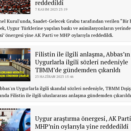
reddedildi
7 KASIM 2023 23:19
l Kurul'unda, Saadet-Gelecek Grubu tarafından verilen “Bir 
ek, Uygur Türklerine yapılan baskı ve asimilasyonların yerinde
i’ önergesi yine AK Parti ve MHP oylarıyla reddedildi.
Filistin ile ilgili anlaşma, Abbas’ın
Uygurlarla ilgili sözleri nedeniyle
TBMM’de gündemden çıkarıldı
23 HAZIRAN 2023 15:46
as'ın Uygurlarla ilgili skandal sözleri nedeniyle, TBMM Dışiş
da Filistin ile ilgili uluslararası anlaşma gündemden çıkarıldı
Uygur araştırma önergesi, AK Parti
MHP’nin oylarıyla yine reddedildi