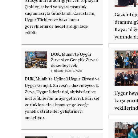
istasyonları aracılığıyla veri toplayan
Çinliler, askeri ve siyasi casusluk
suçlamasıyla tutuklandı. Casusların,
Gaziantep 
Uygur Türkleri ve bazı kamu
dramını g
görevlilerini de hedef aldığı ifade
Kaya: "di
edildi.
yanında du
DUK, Münih’te Uygur
Zirvesi ve Gençlik Zirvesi
düzenleyecek
3 NISAN 2025 17:28
DUK, Münih’te Üçüncü Uygur Zirvesi ve
Uygur Gençlik Zirvesi’ni düzenleyecek.
Zirve, Uygur liderlerini, aktivistleri ve
Uygur heye
müttefikleri bir araya getirerek küresel
karşı yürü
zorlukları ele almayı ve geleceğe
vekilleri
yönelik stratejiler geliştirmeyi
amaçlıyor.