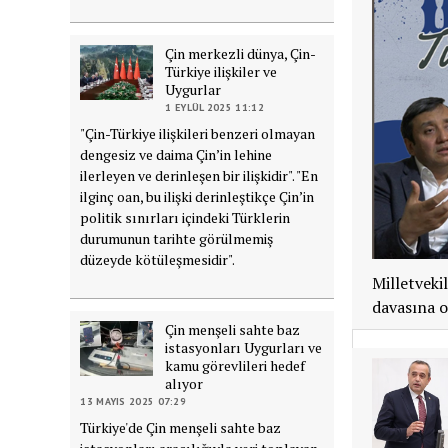
Çin merkezli dünya, Çin-
Türkiye ilişkiler ve
Uygurlar
1 EYLÜL 2025 11:12
"Çin-Türkiye ilişkileri benzeri olmayan
dengesiz ve daima Çin’in lehine
ilerleyen ve derinleşen bir ilişkidir". "En
ilginç oan, bu ilişki derinleştikçe Çin’in
politik sınırları içindeki Türklerin
durumunun tarihte görülmemiş
düzeyde kötüleşmesidir".
Milletveki
davasına o
Çin menşeli sahte baz
istasyonları Uygurları ve
kamu görevlileri hedef
alıyor
13 MAYIS 2025 07:29
Türkiye'de Çin menşeli sahte baz