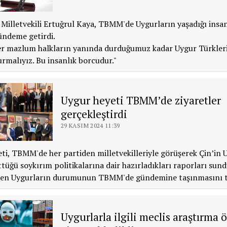
Milletvekili Ertuğrul Kaya, TBMM'de Uygurların yaşadığı insan
ündeme getirdi.
ğer mazlum halkların yanında durduğumuz kadar Uygur Türkler
rmalıyız. Bu insanlık borcudur."
Uygur heyeti TBMM’de ziyaretler
gerçekleştirdi
29 KASIM 2024 11:39
ti, TBMM'de her partiden milletvekilleriyle görüşerek Çin’in 
ttüğü soykırım politikalarına dair hazırladıkları raporları sund
nden Uygurların durumunun TBMM'de gündemine taşınmasını ta
Uygurlarla ilgili meclis araştırma 