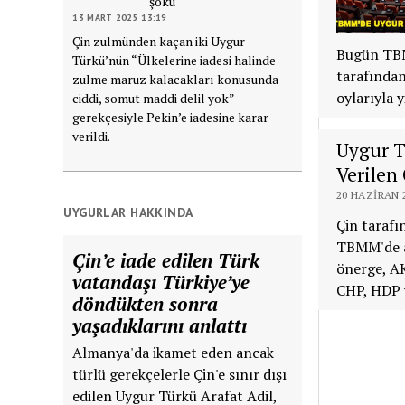
şoku
13 MART 2025 13:19
Çin zulmünden kaçan iki Uygur
Bugün TBM
Türkü’nün “Ülkelerine iadesi halinde
tarafında
zulme maruz kalacakları konusunda
oylarıyla y
ciddi, somut maddi delil yok”
gerekçesiyle Pekin’e iadesine karar
verildi.
Uygur T
Verilen
20 HAZIRAN 2
UYGURLAR HAKKINDA
Çin tarafı
TBMM'de a
Çin’e iade edilen Türk
önerge, AK
vatandaşı Türkiye’ye
CHP, HDP v
döndükten sonra
yaşadıklarını anlattı
Almanya'da ikamet eden ancak
türlü gerekçelerle Çin'e sınır dışı
edilen Uygur Türkü Arafat Adil,