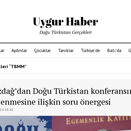
Uygur Haber
Doğu Türkistan Gerçekleri
ar
Aydınlar
Çocuklar
Tanıklar
Türkiye’de
Batı’da
G
tleri “TBMM”
dağ’dan Doğu Türkistan konferansı
enmesine ilişkin soru önergesi
24 18:42