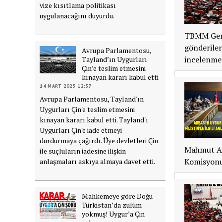
vize kısıtlama politikası
uygulanacağını duyurdu.
TBMM Gene
gönderiler
Avrupa Parlamentosu,
incelenmes
Tayland’ın Uygurları
Çin’e teslim etmesini
kınayan kararı kabul etti
14 MART 2025 12:37
Avrupa Parlamentosu, Tayland'ın
Uygurları Çin'e teslim etmesini
kınayan kararı kabul etti. Tayland'ı
Uygurları Çin'e iade etmeyi
durdurmaya çağırdı. Üye devletleri Çin
Mahmut Abb
ile suçluların iadesine ilişkin
Komisyonun
anlaşmaları askıya almaya davet etti.
Mahkemeye göre Doğu
Türkistan’da zulüm
yokmuş! Uygur’a Çin