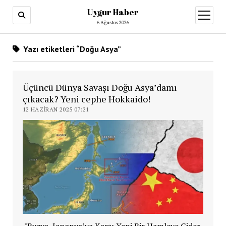
Uygur Haber
menüy
aç
6 Ağustos 2026
Yazı etiketleri “Doğu Asya”
Üçüncü Dünya Savaşı Doğu Asya’damı
çıkacak? Yeni cephe Hokkaido!
12 HAZIRAN 2025 07:21
"Rusya, Japonya’ya Karşı Yeni Bir Hamleye Gider