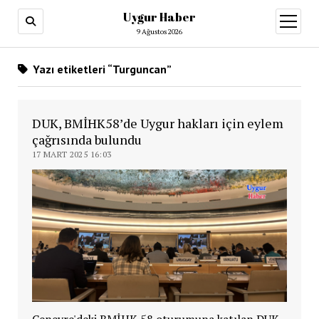
Uygur Haber
menüy
aç
9 Ağustos 2026
Yazı etiketleri “Turguncan”
DUK, BMİHK58’de Uygur hakları için eylem
çağrısında bulundu
17 MART 2025 16:03
Cenevre'deki BMİHK 58 oturumuna katılan DUK