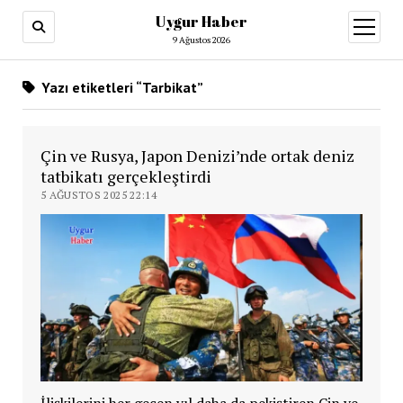
Uygur Haber
menüy
aç
9 Ağustos 2026
Yazı etiketleri “Tarbikat”
Çin ve Rusya, Japon Denizi’nde ortak deniz
tatbikatı gerçekleştirdi
5 AĞUSTOS 2025 22:14
İlişkilerini her geçen yıl daha da pekiştiren Çin ve