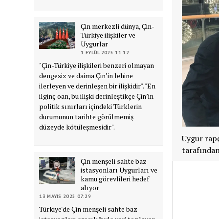
Çin merkezli dünya, Çin-
Türkiye ilişkiler ve
Uygurlar
1 EYLÜL 2025 11:12
"Çin-Türkiye ilişkileri benzeri olmayan
dengesiz ve daima Çin’in lehine
ilerleyen ve derinleşen bir ilişkidir". "En
ilginç oan, bu ilişki derinleştikçe Çin’in
politik sınırları içindeki Türklerin
durumunun tarihte görülmemiş
düzeyde kötüleşmesidir".
Uygur rapç
tarafından
Çin menşeli sahte baz
istasyonları Uygurları ve
kamu görevlileri hedef
alıyor
13 MAYIS 2025 07:29
Türkiye'de Çin menşeli sahte baz