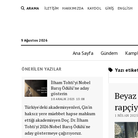
ARAMA
İLETIŞIM
HAKKIMIZDA
KAYDOL
GIRIŞ
ENGLISH
9 Ağustos 2026
Ana Sayfa
Gündem
Kampl
ÖNERILEN YAZILAR
Yazı etiket
İlham Tohti’yi Nobel
Barış Ödülü’ne aday
Beyaz
gösterin
10 ARALIK 2025 13:08
rapçiy
Türkiye'deki akademisyenleri, Çin'in
haksız yere müebbet hapse mahkum
1 NISAN 2025
ettiği akademisyen Doç. Dr. İlham
Tohti'yi 2026 Nobel Barış Ödülü'ne
aday göstermeye çağırıyoruz.