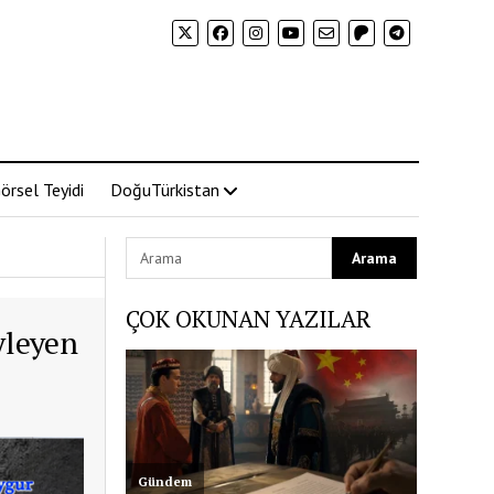
örsel Teyidi
DoğuTürkistan
ÇOK OKUNAN YAZILAR
yleyen