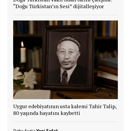
“Doğu Türkistan’ın Sesi” dijitalleşiyor
Uygur edebiyatının usta kalemi Tahir Talip,
80 yaşında hayatını kaybetti
Daha fazla
Yeni Şafak