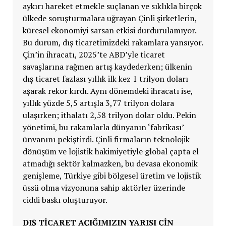
aykırı hareket etmekle suçlanan ve sıklıkla birçok
ülkede soruşturmalara uğrayan Çinli şirketlerin,
küresel ekonomiyi sarsan etkisi durdurulamıyor.
Bu durum, dış ticaretimizdeki rakamlara yansıyor.
Çin’in ihracatı, 2025’te ABD’yle ticaret
savaşlarına rağmen artış kaydederken; ülkenin
dış ticaret fazlası yıllık ilk kez 1 trilyon doları
aşarak rekor kırdı. Aynı dönemdeki ihracatı ise,
yıllık yüzde 5,5 artışla 3,77 trilyon dolara
ulaşırken; ithalatı 2,58 trilyon dolar oldu. Pekin
yönetimi, bu rakamlarla dünyanın ‘fabrikası’
ünvanını pekiştirdi. Çinli firmaların teknolojik
dönüşüm ve lojistik hakimiyetiyle global çapta el
atmadığı sektör kalmazken, bu devasa ekonomik
genişleme, Türkiye gibi bölgesel üretim ve lojistik
üssü olma vizyonuna sahip aktörler üzerinde
ciddi baskı oluşturuyor.
DIŞ TİCARET AÇIĞIMIZIN YARISI ÇİN