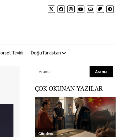
örsel Teyidi
DoğuTürkistan
ÇOK OKUNAN YAZILAR