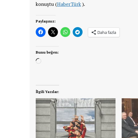
konuştu (
HaberTürk
).
Paylaşınız:
Daha fazla
Bunu beğen:
Yükleniyor...
İlgili Yazılar: