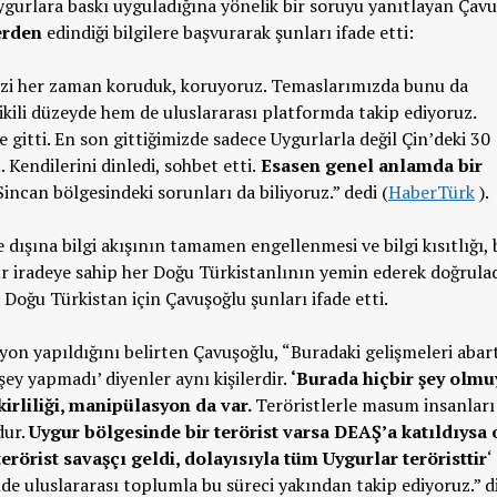
gurlara baskı uyguladığına yönelik bir soruyu yanıtlayan Çavu
erden
edindiği bilgilere başvurarak şunları ifade etti:
izi her zaman koruduk, koruyoruz. Temaslarımızda bunu da
ikili düzeyde hem de uluslararası platformda takip ediyoruz.
gitti. En son gittiğimizde sadece Uygurlarla değil Çin’deki 30
Kendilerini dinledi, sohbet etti.
Esasen genel anlamda bir
ncan bölgesindeki sorunları da biliyoruz.” dedi (
HaberTürk
).
dışına bilgi akışının tamamen engellenmesi ve bilgi kısıtlığı, b
ür iradeye sahip her Doğu Türkistanlının yemin ederek doğrula
n Doğu Türkistan için Çavuşoğlu şunları ifade etti.
syon yapıldığını belirten Çavuşoğlu, “Buradaki gelişmeleri abar
ey yapmadı’ diyenler aynı kişilerdir.
‘Burada hiçbir şey olmu
kirliliği, manipülasyon da var.
Teröristlerle masum insanları
dur.
Uygur bölgesinde bir terörist varsa DEAŞ’a katıldıysa 
rörist savaşçı geldi, dolayısıyla tüm Uygurlar teröristtir
‘
nde uluslararası toplumla bu süreci yakından takip ediyoruz.” d