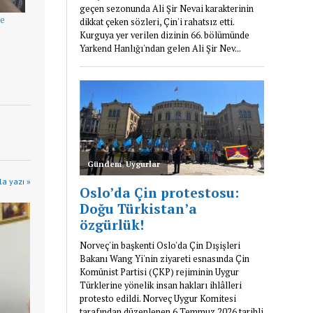
te
a yazı »