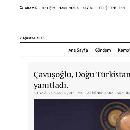
ARAMA
İLETIŞIM
HAKKIMIZDA
KAYDOL
GIRIŞ
ENGLISH
7 Ağustos 2026
Ana Sayfa
Gündem
Kampl
Çavuşoğlu, Doğu Türkista
yanıtladı.
BU YAZI 25 ARALIK 2018 17:21 TARIHINDE KARA TARAFI