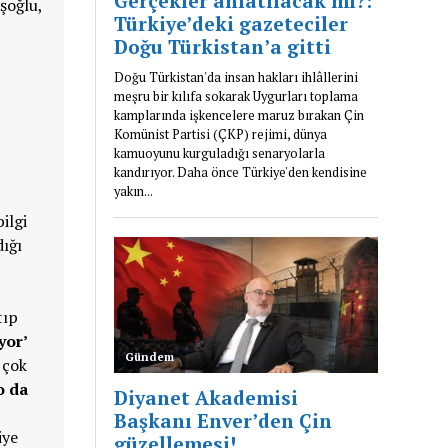
şoğlu,
ilgi
dığı
tıp
yor’
 çok
o da
iye