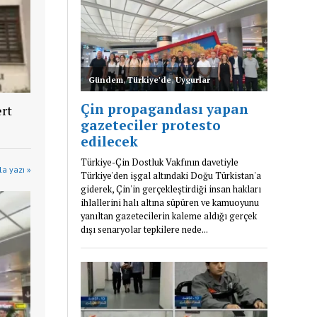
rt
a yazı »