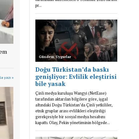
lem
a yazı »