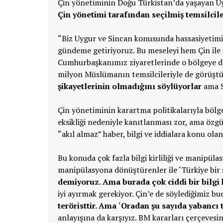
Çin yönetiminin Doğu Türkistan’da yaşayan Uy
Çin yönetimi tarafından seçilmiş temsilcil
“Biz Uygur ve Sincan konusunda hassasiyetim
gündeme getiriyoruz. Bu meseleyi hem Çin ile 
Cumhurbaşkanımız ziyaretlerinde o bölgeye de 
milyon Müslümanın temsilcileriyle de görüştü. 
şikayetlerinin olmadığını söylüyorlar
ama Si
Çin yönetiminin karartma politikalarıyla bölge 
eksikliği nedeniyle kanıtlanması zor, ama özg
“akıl almaz” haber, bilgi ve iddialara konu ola
Bu konuda çok fazla bilgi kirliliği ve manipüla
manipülasyona dönüştürenler ile ‘Türkiye bir ş
demiyoruz
.
Ama burada çok ciddi bir bilgi 
iyi ayırmak gerekiyor. Çin’e de söylediğimiz bu
teröristtir. Ama
‘
Oradan şu sayıda yabancı te
anlayışına da karşıyız. BM kararları çerçevesi