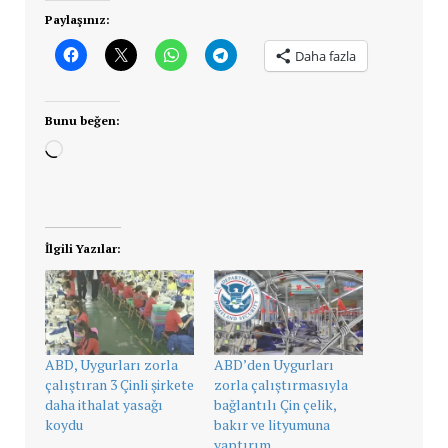
Paylaşınız:
Daha fazla
Bunu beğen:
Yükleniyor...
İlgili Yazılar:
ABD, Uygurları zorla
ABD’den Uygurları
çalıştıran 3 Çinli şirkete
zorla çalıştırmasıyla
daha ithalat yasağı
bağlantılı Çin çelik,
koydu
bakır ve lityumuna
yaptırım