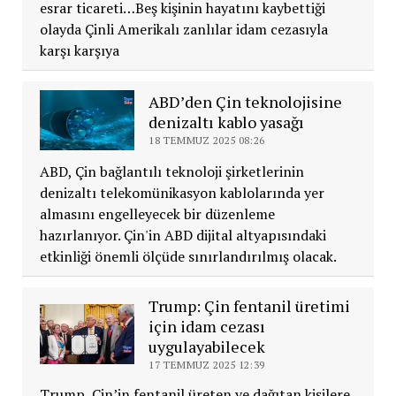
esrar ticareti…Beş kişinin hayatını kaybettiği
olayda Çinli Amerikalı zanlılar idam cezasıyla
karşı karşıya
ABD’den Çin teknolojisine
denizaltı kablo yasağı
18 TEMMUZ 2025 08:26
ABD, Çin bağlantılı teknoloji şirketlerinin
denizaltı telekomünikasyon kablolarında yer
almasını engelleyecek bir düzenleme
hazırlanıyor. Çin'in ABD dijital altyapısındaki
etkinliği önemli ölçüde sınırlandırılmış olacak.
Trump: Çin fentanil üretimi
için idam cezası
uygulayabilecek
17 TEMMUZ 2025 12:39
Trump, Çin’in fentanil üreten ve dağıtan kişilere