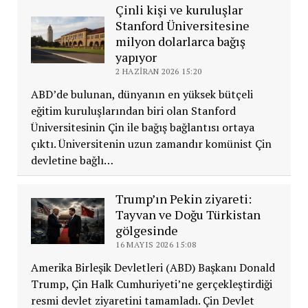
Çinli kişi ve kuruluşlar
Stanford Üniversitesine
milyon dolarlarca bağış
yapıyor
2 HAZIRAN 2026 15:20
ABD’de bulunan, dünyanın en yüksek bütçeli
eğitim kuruluşlarından biri olan Stanford
Üniversitesinin Çin ile bağış bağlantısı ortaya
çıktı. Üniversitenin uzun zamandır komünist Çin
devletine bağlı…
Trump’ın Pekin ziyareti:
Tayvan ve Doğu Türkistan
gölgesinde
16 MAYIS 2026 15:08
Amerika Birleşik Devletleri (ABD) Başkanı Donald
Trump, Çin Halk Cumhuriyeti’ne gerçekleştirdiği
resmi devlet ziyaretini tamamladı. Çin Devlet