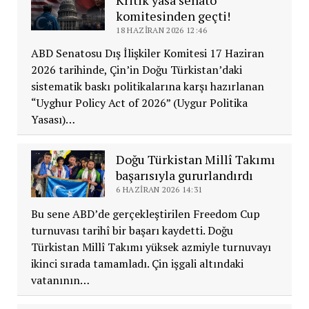
Kritik yasa senato
komitesinden geçti!
18 HAZIRAN 2026 12:46
ABD Senatosu Dış İlişkiler Komitesi 17 Haziran
2026 tarihinde, Çin’in Doğu Türkistan’daki
sistematik baskı politikalarına karşı hazırlanan
“Uyghur Policy Act of 2026” (Uygur Politika
Yasası)…
Doğu Türkistan Millî Takımı
başarısıyla gururlandırdı
6 HAZIRAN 2026 14:31
Bu sene ABD’de gerçekleştirilen Freedom Cup
turnuvası tarihî bir başarı kaydetti. Doğu
Türkistan Millî Takımı yüksek azmiyle turnuvayı
ikinci sırada tamamladı. Çin işgali altındaki
vatanının…