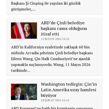
Başkanı Şi Cinping ile yapılan iki günlük
görüşmeler,…
ABD’de Çinli belediye
başkanı casus olduğunu
itiraf etti
12 MAYIS 2026 16:22
ABD’in Kaliforniya eyaletinde yaklaşık 60 bin
nüfuslu Arcadia şehrinin Çinli belediye başkanı
Eileen Wang, Çin Halk Cumhuriyeti’ne ajanlık
yapmakla suçlanıyordu. Wang, 11 Mayıs 2026
tarihinde…
Washington tedirgin: Çin’in
Latin Amerika uzay hamlesi
büyüyor
28 ŞUBAT 2026 16:16
ABD Kongresi’ne bağlı bir komitenin raporuna