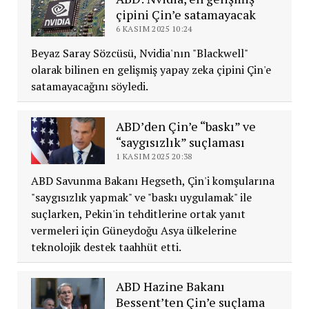
çipini Çin’e satamayacak
6 KASIM 2025 10:24
Beyaz Saray Sözcüsü, Nvidia'nın "Blackwell"
olarak bilinen en gelişmiş yapay zeka çipini Çin'e
satamayacağını söyledi.
ABD’den Çin’e “baskı” ve
“saygısızlık” suçlaması
1 KASIM 2025 20:38
ABD Savunma Bakanı Hegseth, Çin'i komşularına
"saygısızlık yapmak" ve "baskı uygulamak" ile
suçlarken, Pekin'in tehditlerine ortak yanıt
vermeleri için Güneydoğu Asya ülkelerine
teknolojik destek taahhüt etti.
ABD Hazine Bakanı
Bessent’ten Çin’e suçlama