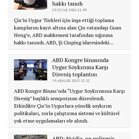
hakkı tanıdı
29 OCAK 2026 21:09
Çin’in Uygur Türkleri için inşa ettiği toplama
kamplarını kayıt altına alan Çin vatandaşı Guan
Heng’e, ABD mahkemesi tarafından sığınma
hakkı tanındı. ABD, Şi Cinping idaresindeki…
ABD Kongre binasında
Uygur Soykırıma Karşı
Direniş toplantısı
19 ARALIK 2025 12:12
ABD Kongre Binası’nda “Uygur Soykırımına Karşı
Direniş” başlıklı sempozyum düzenlendi.
Etkinlikte Çin’in Uygurlara yönelik soykırım
politikaları, zorla çalıştırma sistemi ve kültürel
yok etme uygulamaları ele alındı.
ABD: Nvidia, en gelişmiş