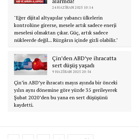
alarmda!
24 HAZIRAN 2025 10:14
"Eğer dijital altyapılar yabancı ülkelerin
kontrolüne girerse, mesele artık sadece enerji
meselesi olmaktan çıkar. Güç, artık sadece
nükleerde değil... Rüzgârın içinde gizli olabilir."
Çin’den ABD’ye ihracatta
sert düşüş yaşadı
9 HAZIRAN 2025 20:54
Çin’in ABD’ye ihracatı mayıs ayında bir önceki
yılın aynı dönemine göre yüzde 35 gerileyerek
Şubat 2020’den bu yana en sert düşüşünü
kaydetti.
Yazı