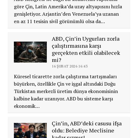
göre Çin, Latin Amerika’da uzay altyapısını hızla
genişletiyor. Arjantin’den Venezuela’ya uzanan
en az 11 tesisin sivil görünümlü olsa da…
ABD, Çin’in Uygurları zorla
çalıştırmasına karşı
gerçekten etkili olabilecek
mi?
16 ŞUBAT 2026 16:43
Küresel ticarette zorla çalıştırma tartışmaları
büyürken, özellikle Çin ve işgal altındaki Doğu
Türkistan merkezli üretim dünya ekonomisinin
kalbine kadar uzanıyor. ABD bu sisteme karşı
ekonomik…
Çin’in, ABD’deki casusu ifşa
oldu: Belediye Meclisine
kadar sızmış!