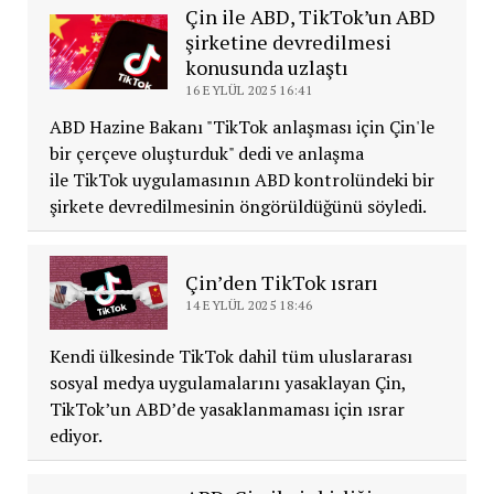
Çin ile ABD, TikTok’un ABD
şirketine devredilmesi
konusunda uzlaştı
16 EYLÜL 2025 16:41
ABD Hazine Bakanı "TikTok anlaşması için Çin'le
bir çerçeve oluşturduk" dedi ve anlaşma
ile TikTok uygulamasının ABD kontrolündeki bir
şirkete devredilmesinin öngörüldüğünü söyledi.
Çin’den TikTok ısrarı
14 EYLÜL 2025 18:46
Kendi ülkesinde TikTok dahil tüm uluslararası
sosyal medya uygulamalarını yasaklayan Çin,
TikTok’un ABD’de yasaklanmaması için ısrar
ediyor.