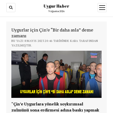
Uygur Haber
menüy
aç
9 Ağustos 2026
Uygurlar için Çin’e “Bir daha asla” deme
zamanı
BU YAZI 8 MAYIS 2023 20:46 TARIHINDE KARA TARAFINDAN
YAZILMIŞTIR.
“
Çin’e Uygurlara yönelik soykırımsal
zulmünü sona erdirmesi adına baskı yapmak