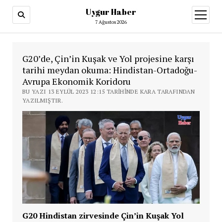
Uygur Haber
menüy
aç
7 Ağustos 2026
G20’de, Çin’in Kuşak ve Yol projesine karşı
tarihi meydan okuma: Hindistan-Ortadoğu-
Avrupa Ekonomik Koridoru
BU YAZI 13 EYLÜL 2023 12:15 TARIHINDE KARA TARAFINDAN
YAZILMIŞTIR.
G20 Hindistan zirvesinde Çin’in Kuşak Yol