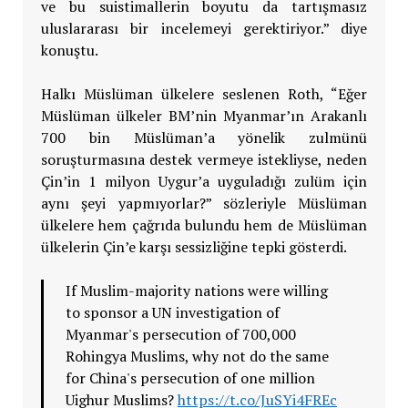
ve bu suistimallerin boyutu da tartışmasız
uluslararası bir incelemeyi gerektiriyor.” diye
konuştu.
Halkı Müslüman ülkelere seslenen Roth, “Eğer
Müslüman ülkeler BM’nin Myanmar’ın Arakanlı
700 bin Müslüman’a yönelik zulmünü
soruşturmasına destek vermeye istekliyse, neden
Çin’in 1 milyon Uygur’a uyguladığı zulüm için
aynı şeyi yapmıyorlar?” sözleriyle Müslüman
ülkelere hem çağrıda bulundu hem de Müslüman
ülkelerin Çin’e karşı sessizliğine tepki gösterdi.
If Muslim-majority nations were willing
to sponsor a UN investigation of
Myanmar's persecution of 700,000
Rohingya Muslims, why not do the same
for China's persecution of one million
Uighur Muslims?
https://t.co/JuSYi4FREc