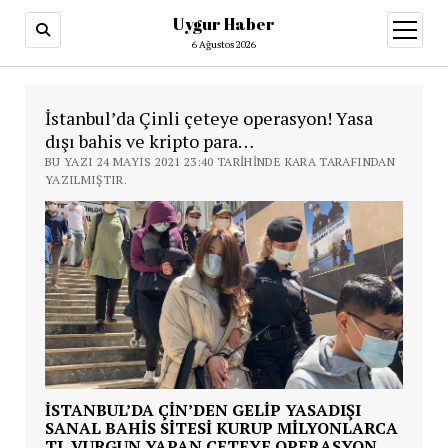
Uygur Haber
menüy
aç
6 Ağustos 2026
İstanbul’da Çinli çeteye operasyon! Yasa
dışı bahis ve kripto para…
BU YAZI 24 MAYIS 2021 23:40 TARIHINDE KARA TARAFINDAN
YAZILMIŞTIR.
İSTANBUL’DA ÇIN’DEN GELIP YASADIŞI
SANAL BAHIS SITESI KURUP MILYONLARCA
TL VURGUN YAPAN ÇETEYE OPERASYON