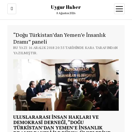
Uygur Haber
menüy
aç
8 Ağustos 2026
“Doğu Türkistan’dan Yemen’e İnsanlık
Dramı” paneli
BU YAZI 16 ARALIK 2018 20:35 TARIHINDE KARA TARAFINDAN
YAZILMIŞTIR.
ULUSLARARASI İNSAN HAKLARI VE
DEMOKRASI DERNEĞI, “DOĞU
TÜRKISTAN’DAN YEMEN’E İNSANLIK