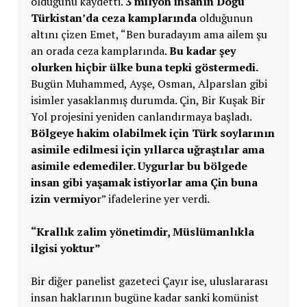
olduğunu kaydetti.
3 milyon insanın Doğu
Türkistan’da ceza kamplarında
olduğunun
altını çizen Emet, “Ben buradayım ama ailem şu
an orada ceza kamplarında.
Bu kadar şey
olurken hiçbir ülke buna tepki göstermedi.
Bugün Muhammed, Ayşe, Osman, Alparslan gibi
isimler yasaklanmış durumda. Çin, Bir Kuşak Bir
Yol projesini yeniden canlandırmaya başladı.
Bölgeye hakim olabilmek için Türk soylarının
asimile edilmesi için yıllarca uğraştılar ama
asimile edemediler. Uygurlar bu bölgede
insan gibi yaşamak istiyorlar ama Çin buna
izin vermiyo
r” ifadelerine yer verdi.
“Krallık zalim yönetimdir, Müslümanlıkla
ilgisi yoktur”
Bir diğer panelist gazeteci Çayır ise, uluslararası
insan haklarının bugüne kadar sanki komünist