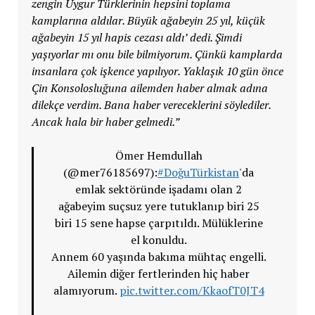
zengin Uygur Türklerinin hepsini toplama
kamplarına aldılar. Büyük ağabeyin 25 yıl, küçük
ağabeyin 15 yıl hapis cezası aldı’ dedi. Şimdi
yaşıyorlar mı onu bile bilmiyorum. Çünkü kamplarda
insanlara çok işkence yapılıyor. Yaklaşık 10 gün önce
Çin Konsolosluğuna ailemden haber almak adına
dilekçe verdim. Bana haber vereceklerini söylediler.
Ancak hala bir haber gelmedi.”
Ömer Hemdullah
(@mer76185697):
#DoğuTürkistan
'da
emlak sektöründe işadamı olan 2
ağabeyim suçsuz yere tutuklanıp biri 25
biri 15 sene hapse çarpıtıldı. Mülüklerine
el konuldu.
Annem 60 yaşında bakıma mühtaç engelli.
Ailemin diğer fertlerinden hiç haber
alamıyorum.
pic.twitter.com/KkaofT0JT4