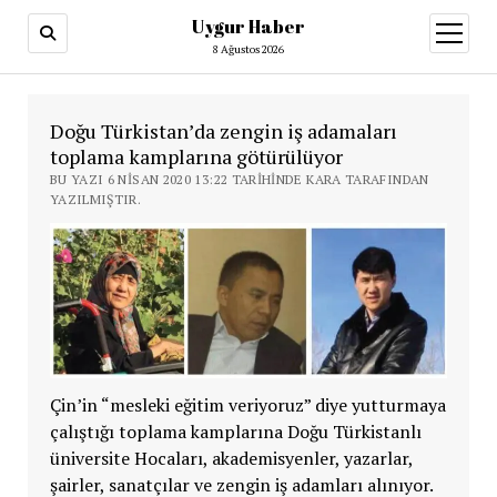
Uygur Haber
menüy
aç
8 Ağustos 2026
Doğu Türkistan’da zengin iş adamaları
toplama kamplarına götürülüyor
BU YAZI 6 NISAN 2020 13:22 TARIHINDE KARA TARAFINDAN
YAZILMIŞTIR.
Çin’in “mesleki eğitim veriyoruz” diye yutturmaya
çalıştığı toplama kamplarına Doğu Türkistanlı
üniversite Hocaları, akademisyenler, yazarlar,
şairler, sanatçılar ve zengin iş adamları alınıyor.