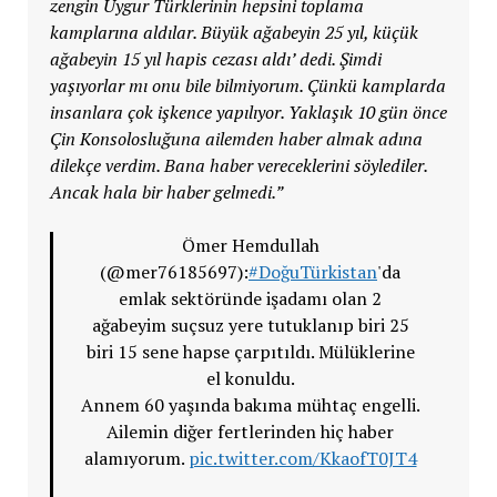
zengin Uygur Türklerinin hepsini toplama
kamplarına aldılar. Büyük ağabeyin 25 yıl, küçük
ağabeyin 15 yıl hapis cezası aldı’ dedi. Şimdi
yaşıyorlar mı onu bile bilmiyorum. Çünkü kamplarda
insanlara çok işkence yapılıyor. Yaklaşık 10 gün önce
Çin Konsolosluğuna ailemden haber almak adına
dilekçe verdim. Bana haber vereceklerini söylediler.
Ancak hala bir haber gelmedi.”
Ömer Hemdullah
(@mer76185697):
#DoğuTürkistan
'da
emlak sektöründe işadamı olan 2
ağabeyim suçsuz yere tutuklanıp biri 25
biri 15 sene hapse çarpıtıldı. Mülüklerine
el konuldu.
Annem 60 yaşında bakıma mühtaç engelli.
Ailemin diğer fertlerinden hiç haber
alamıyorum.
pic.twitter.com/KkaofT0JT4