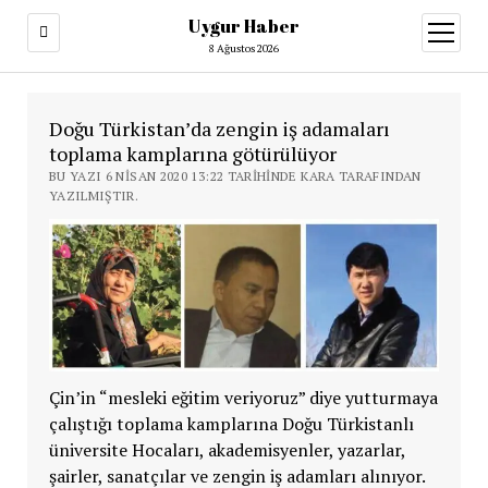
Uygur Haber
menüy
aç
8 Ağustos 2026
Doğu Türkistan’da zengin iş adamaları
toplama kamplarına götürülüyor
BU YAZI 6 NISAN 2020 13:22 TARIHINDE KARA TARAFINDAN
YAZILMIŞTIR.
Çin’in “mesleki eğitim veriyoruz” diye yutturmaya
çalıştığı toplama kamplarına Doğu Türkistanlı
üniversite Hocaları, akademisyenler, yazarlar,
şairler, sanatçılar ve zengin iş adamları alınıyor.