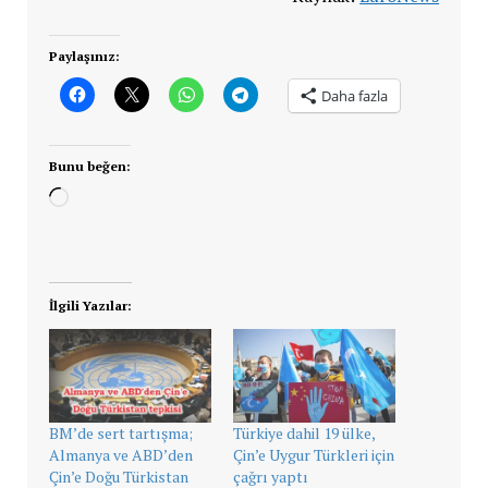
Paylaşınız:
Daha fazla
Bunu beğen:
Yükleniyor...
İlgili Yazılar:
BM’de sert tartışma;
Türkiye dahil 19 ülke,
Almanya ve ABD’den
Çin’e Uygur Türkleri için
Çin’e Doğu Türkistan
çağrı yaptı