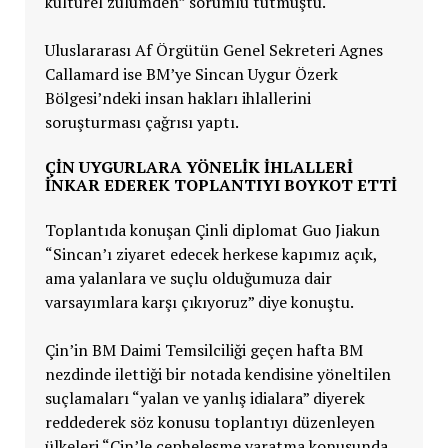
kültürel zulümden” sorumlu tutmuştu.
Uluslararası Af Örgütün Genel Sekreteri Agnes
Callamard ise BM’ye Sincan Uygur Özerk
Bölgesi’ndeki insan hakları ihlallerini
soruşturması çağrısı yaptı.
ÇIN UYGURLARA YÖNELIK IHLALLERI
INKAR EDEREK TOPLANTIYI BOYKOT ETTI
Toplantıda konuşan Çinli diplomat Guo Jiakun
“Sincan’ı ziyaret edecek herkese kapımız açık,
ama yalanlara ve suçlu olduğumuza dair
varsayımlara karşı çıkıyoruz” diye konuştu.
Çin’in BM Daimi Temsilciliği geçen hafta BM
nezdinde ilettiği bir notada kendisine yöneltilen
suçlamaları “yalan ve yanlış idialara” diyerek
reddederek söz konusu toplantıyı düzenleyen
ülkeleri “Çin’le cepheleşme yaratma konusunda