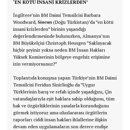
‘EN KÖTÜ INSANI KRIZLERDEN’
İngiltere’nin BM Daimi Temsilcisi Barbara
Woodward,
Sincan
(Doğu Türkistan)’da ”en kötü
insani krizlerden” birinin yaşandığı
değerlendirmesinde bulunurken, Almanya’nın
BM Büyükelçisi Christoph Heusgen ”Saklayacak
hiçbir şeyiniz yoksa neden BM İnsan Hakları
Yüksek Komiserinin bölgeye engelsiz erişimine
izin vermiyorsunuz?”
Toplantıda konuşma yapan Türkiye’nin BM Daimi
Temsilcisi Feridun Sinirlioğlu da ”Uygur
Türklerinin barış ve refah içinde yaşadığını, Çin
vatandaşlarıyla eşit haklara sahip olduğunu, tüm
hak ve özgürlüklerinin yasalarla korunduğunu
görmek istiyoruz ama uluslararası örgütlerin
raporları ciddi insan hakları ihlallerine ilişkin
devam eden uygulamaların son derece endişe