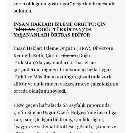
verici olduğunu gösteriyor” değerlendirmesinde
bulundu.
İNSAN HAKLARI İZLEME ÖRGÜTÜ: ÇIN
”
SINCAN
(DOĞU TÜRKISTAN)’DA
YAŞANANLARI ÖRTBAS EDIYOR
İnsan Hakları İzleme Örgütü (HRW), Direktörü
Kenneth Roth, Çin’in ”
Sincan
(Doğu
Türkistan)’da yaşananları örtbas etme
girişimlerine rağmen 1 milyondan fazla Uygur
Türkü ve Müslüman azınlığın gözaltında zorla
kültür ve dinlerinden vazgeçirmeye çalışıldığının
ortada olduğunu söyledi.
HRW geçen haftalarda 53 sayfalık raporunda,
Çin’in Sincan Uygur Özerk Bölgesi’nde insanlığa
karşı suç işlediğini bildirmiş, Çin liderliğini,
“yaygın ve sistematik kitlesel gözaltı, işkence ve