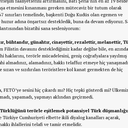
rleşim faaliyetlerini artırmasını, Batı Şeria’nın en az 19 beld
i inşa etmesini kınanması gereken mütecaviz bir tutum olarak
967 sınırları temelinde, başkenti Doğu Kudüs olan egemen ve
 ve huzur adına önşartsız destekledik, buna da devam ediyoruz. 
lantısından bizatihi sana sesleniyorum:
, bühtandır, günahtır, cinayettir, rezalettir, melanettir, T
m Filistin davasını desteklediğimiz kadar değilse bile, en azınd
ihi haklarını, terörle mücadelesini, geniş coğrafyalara yayılmış 
i almadınız, alamadınız, hakkı telaffuz etmeye hiç yanaşmadı
e sızan ve sızdırılan teröristlere kol kanat germekten de hiç
, FETÖ’ye sesini hiç çıkardı mı? Hiç tepki gösterdi mi? Ülkemi
apmadı, yapamadı, yapmayı aklından geçirmedi.
Türklüğünü terörle eşitlemek potansiyel Türk düşmanlığı
 Türkiye Cumhuriyeti elbette ikili diyalog kanalları açarak,
kkı ihlallerini telafi ve tamir etmelidir.