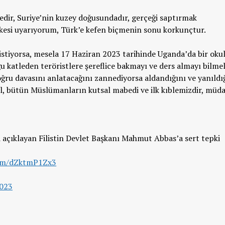
edir, Suriye’nin kuzey doğusundadır, gerçeği saptırmak
 Herkesi uyarıyorum, Türk’e kefen biçmenin sonu korkunçtur.
stiyorsa, mesela 17 Haziran 2023 tarihinde Uganda’da bir oku
katleden teröristlere şereflice bakmayı ve ders almayı bilmeli
ğru davasını anlatacağını zannediyorsa aldandığını ve yanıldı
l, bütün Müslümanların kutsal mabedi ve ilk kıblemizdir, müd
i açıklayan Filistin Devlet Başkanı Mahmut Abbas’a sert tepki
com/dZktmP1Zx3
2023