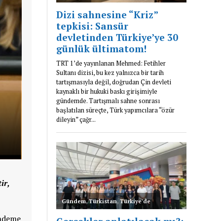
ir,
ündeme