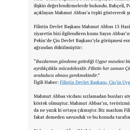
ilişkin değerlendirmelerde bulundu. Bahçeli, P
açıklayan Mahmut Abbas’a tepki göstererek şu
Filistin Devlet Başkanı Mahmut Abbas 13 Hazir
ziyaretin bizi ilgilendiren kısmı Sayın Abbas’
Pekin’de Çin Devlet Başkanı’yla görüşmesi esn
ağzından dökülmüştür:
“
Bazılarının gündeme getirdiği Uygur meselesi bir 
ayrılıkçılıkla mücadelesidir. Filistin her zaman Çi
arabulucu olması gerekmektedir
.”
İlgili Haber:
Filistin Devlet Başkanı, Çin’in Uy
Mahmut Abbas vicdanı sızlamadan bunları söyle
köstek olmuştur. Mahmut Abbas’ın, terörizmi
da ne yazık ki ortaya çıkmıştır. Biz mazlum Fil
fakat demeden savunduk ve bu konuda tarafımı