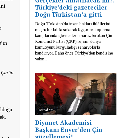
ini
u
s’ın
 Çin’in
e
olduğu
ak,