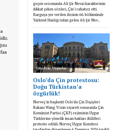
la
dir.
ğını
afaa