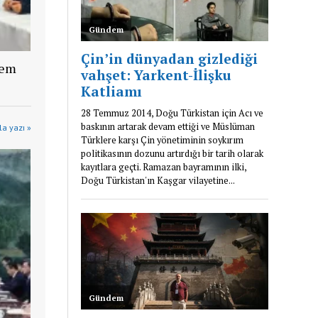
lem
a yazı »