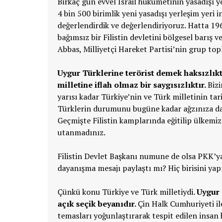
Birkaç gün evvel İsrail hükümetinin yasadışı ye
4 bin 500 birimlik yeni yasadışı yerleşim yer
değerlendirdik ve değerlendiriyoruz. Hatta 1
bağımsız bir Filistin devletini bölgesel barış
Abbas, Milliyetçi Hareket Partisi’nin grup top
Uygur Türklerine terörist demek haksızlıktır
milletine iflah olmaz bir saygısızlıktır.
Bizi
yarısı kadar Türkiye’nin ve Türk milletinin tar
Türklerin durumunu bugüne kadar ağzınıza dah
Geçmişte Filistin kamplarında eğitilip ülkemiz
utanmadınız.
Filistin Devlet Başkanı numune de olsa PKK’ya
dayanışma mesajı paylaştı mı? Hiç birisini y
Çünkü konu Türkiye ve Türk milletiydi.
Uygur 
açık seçik beyanıdır.
Çin Halk Cumhuriyeti ile
temasları yoğunlaştırarak tespit edilen insan ha