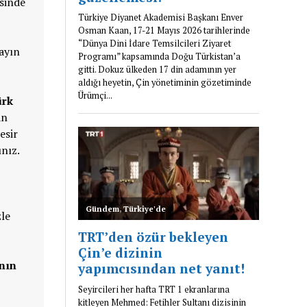
esinde
Sayın
ürk
an
esir
nız.
zle
nın