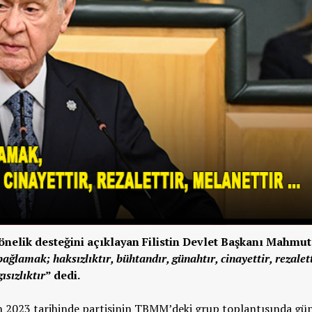
önelik desteğini açıklayan Filistin Devlet Başkanı Mahmut
ağlamak; haksızlıktır, bühtandır, günahtır, cinayettir, rezalett
ısızlıktır
” dedi.
n 2023 tarihinde partisinin TBMM’deki grup toplantısında g