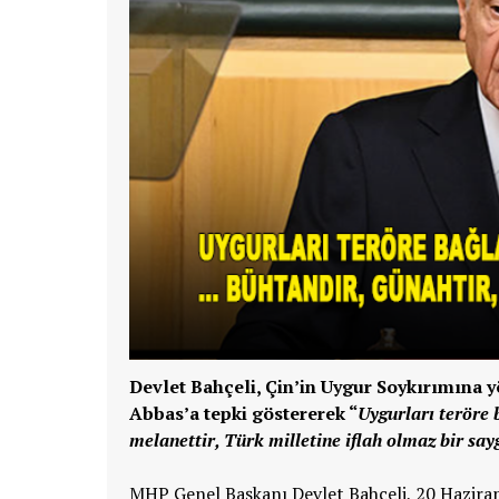
Devlet Bahçeli, Çin’in Uygur Soykırımına y
Abbas’a tepki göstererek “
Uygurları teröre b
melanettir, Türk milletine iflah olmaz bir sayg
MHP Genel Başkanı Devlet Bahçeli, 20 Hazira