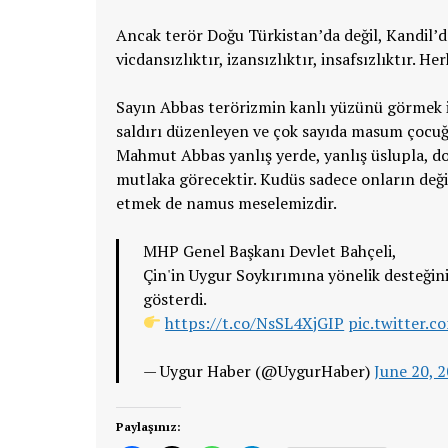
Ancak terör Doğu Türkistan’da değil, Kandil’d
vicdansızlıktır, izansızlıktır, insafsızlıktır.
Sayın Abbas terörizmin kanlı yüzünü görmek i
saldırı düzenleyen ve çok sayıda masum çocuğu 
Mahmut Abbas yanlış yerde, yanlış üslupla, do
mutlaka görecektir. Kudüs sadece onların deği
etmek de namus meselemizdir.
MHP Genel Başkanı Devlet Bahçeli,
Çin'in Uygur Soykırımına yönelik desteğin
gösterdi.
https://t.co/NsSL4XjGIP
pic.twitter.
— Uygur Haber (@UygurHaber)
June 20, 
Paylaşınız: