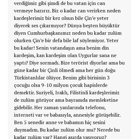
verdiğimiz gibi şimdi de bu vatan için can
vermeye hazırız. Biz o kadar can verirken neden
kardeşlerimiz bir kez olsun bile Çin’e yeter
diyerek ses çıkarmıyor? Dünya beşten büyüktür
diyen Cumhurbaşkanımız neden bu kadar zulüm
olurken Çin’e bir defa bile laf söylemiyor. Yeter
bu kadar! Senin vatandaşın ama benim din
kardeşim, kan kardeşim olan Uygurlar sana ne
yaptı? Diye sormadı. Bize terörist diyorlar ama bu
güne kadar bir Çinli ölmedi ama her gün doğu
Türkistanlılar ölüyor. Benim gibi birisinin 3
çocuğu olsa 9-10 milyon çocuk hapislerde
demektir. Suriyeli, Iraklı, Filistinli kardeşlerimiz
de zulüm görüyor ama bayramda memleketine
gidebilir. Her zaman yanlarında telefonu,
interneti var ve babasıyla, annesiyle görüşebilir.
Ben 5 senedir anne ve babamın hiç sesini
duymadım. Bu kadar zulüm olur mu? Nerede bu
kadar zulüm var? Hangi asırda yaşıyoruz?