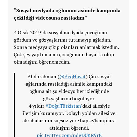
“Sosyal medyada oğlumun asimile kampında
çekildiği videosuna rastladım”
4 Ocak 2019’da sosyal medyada çocuğumu
gördüm ve gözyaşlarımı tutamayıp ağladım.
Sonra medyaya çıkıp olanları anlatmak istedim.
Çok şey yaptım ama çocuğumun hayatta olup
olmadığını öğrenemedim.
Abdurahman (
@AcqHayat
) Çin sosyal
ağlarında rastladığı asimile kampındaki
oğluna ait şu videoyu her izlediğinde
gözyaşlarına boğuluyor.
4 yıldır
#DoğuTürkistan
'daki ailesiyle
iletişim kuramıyor. Dolaylı yoldan ailesi ve
akrabalarının suçsuz yere hapse/kamplara
atıldığını öğrendi.
pic.twitter.com/ndgD0KR9rE