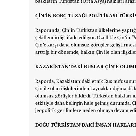
baskıların Türkistan (Orta Asya) halkları aras
ÇİN’İN BORÇ TUZAĞI POLİTİKASI TÜRKİ
Raporunda, Çin’in Türkistan ülkelerine yaptığ
şekillendirdiği ifade ediliyor. Özellikle Çin’in
“b
Çin’e karşı daha olumsuz görüşler geliştirmesi
arttığı bir dönemde, halkın Çin ile olan ilişkil
KAZAKİSTAN’DAKİ RUSLAR ÇİN’E OLUM
Raporda, Kazakistan’daki etnik Rus nüfusunun 
Çin ile olan ilişkilerinden kaynaklandığına dik
olumsuz görüşler bildirdi. Türkistan halkları 
etkisiyle daha belirgin hale gelmiş durumda. 
jeopolitik gerilimlere neden olmaya devam edi
DOĞU TÜRKİSTAN’DAKİ İNSAN HAKLARI