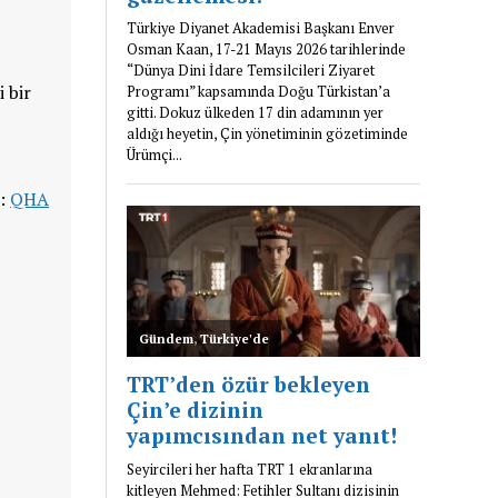
 bir
k:
QHA