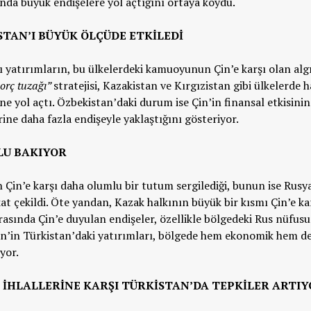
ında büyük endişelere yol açtığını ortaya koydu.
STAN’I BÜYÜK ÖLÇ
ÜDE ETKİLEDİ
ı yatırımların, bu ülkelerdeki kamuoyunun Çin’e karşı olan alg
orç tuzağı”
stratejisi, Kazakistan ve Kırgızistan gibi ülkelerde h
ne yol açtı. Özbekistan’daki durum ise Çin’in finansal etkisinin
erine daha fazla endişeyle yaklaştığını gösteriyor.
LU BAKIYOR
Çin’e karşı daha olumlu bir tutum sergilediği, bunun ise Rusy
kat çekildi. Öte yandan, Kazak halkının büyük bir kısmı Çin’e ka
arasında Çin’e duyulan endişeler, özellikle bölgedeki Rus nüfus
Çin’in Türkistan’daki yatırımları, bölgede hem ekonomik hem d
yor.
 İHLALLERİNE KARŞI TÜRKİSTAN’DA TEPKİLER ARTI