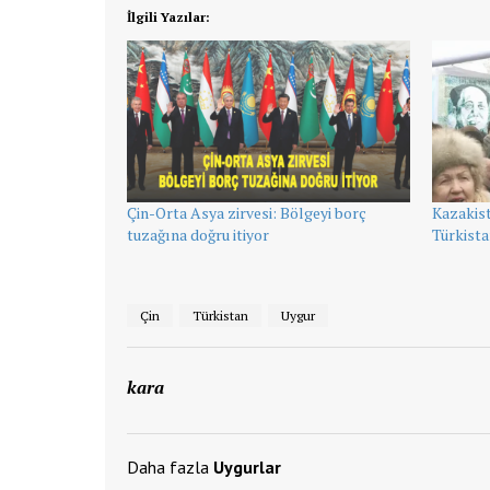
İlgili Yazılar:
Çin-Orta Asya zirvesi: Bölgeyi borç
Kazakist
tuzağına doğru itiyor
Türkist
Çin
Türkistan
Uygur
kara
Daha fazla
Uygurlar