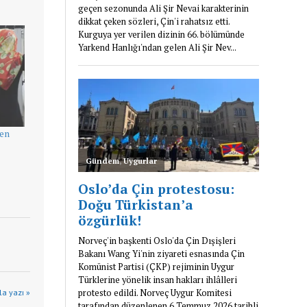
den
a yazı »