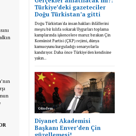
ısını
alkın
a’nın
rşı
unun
e
YOR