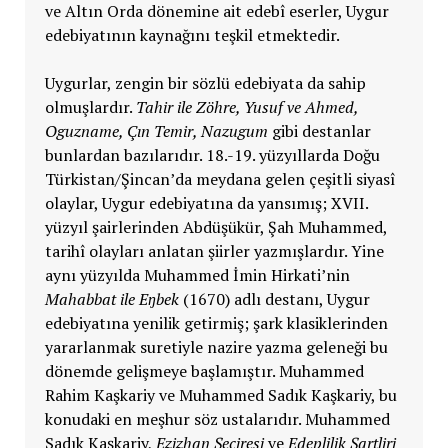
ve Altın Orda dönemine ait edebî eserler, Uygur
edebiyatının kaynağını teşkil etmektedir.
Uygurlar, zengin bir sözlü edebiyata da sahip
olmuşlardır.
Tahir ile Zöhre, Yusuf ve Ahmed,
Oguzname, Çın Temir, Nazugum
gibi destanlar
bunlardan bazılarıdır. 18.-19. yüzyıllarda Doğu
Türkistan/Şincan’da meydana gelen çeşitli siyasî
olaylar, Uygur edebiyatına da yansımış; XVII.
yüzyıl şairlerinden Abdüşükür, Şah Muhammed,
tarihî olayları anlatan şiirler yazmışlardır. Yine
aynı yüzyılda Muhammed İmin Hirkati’nin
Mahabbat ile Eŋbek
(1670) adlı destanı, Uygur
edebiyatına yenilik getirmiş; şark klasiklerinden
yararlanmak suretiyle nazire yazma geleneği bu
dönemde gelişmeye başlamıştır. Muhammed
Rahim Kaşkariy ve Muhammed Sadık Kaşkariy, bu
konudaki en meşhur söz ustalarıdır. Muhammed
Sadık Kaşkariy,
Ezizhan Şeciresi
ve
Edeplilik Şartliri