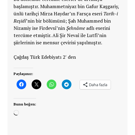
başlamıştır. Muhammetniyaz bin Gafur Kaşgariy,
ünlü tarihçi Mirza Haydar’ın Farsça eseri
Tarih-i
Reşidî
’nin bir bölümünü; Şah Muhammed bin
Nizamiy ise Firdevsî’nin
Şehnâme
adlı eserini
tercüme etmiştir. Ali Şir Nevaî ile Lutfî’nin
şiirlerinin ise mensur çevirisi yapılmıştır.
Çağdaş Türk Edebiyatı 2′ den
Paylaşınız:
Daha fazla
Bunu beğen:
Yükleniyor...