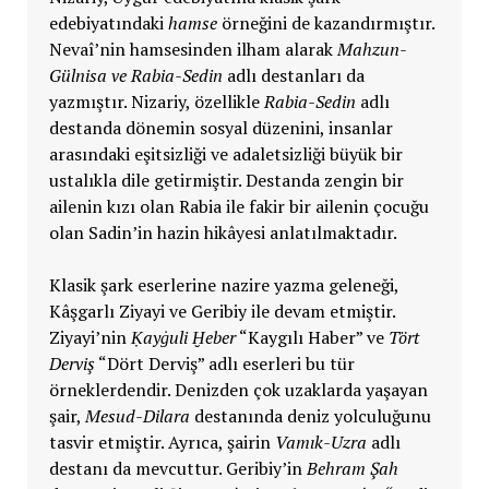
edebiyatındaki
hamse
örneğini de kazandırmıştır.
Nevaî’nin hamsesinden ilham alarak
Mahzun-
Gülnisa ve Rabia-Sedin
adlı destanları da
yazmıştır. Nizariy, özellikle
Rabia-Sedin
adlı
destanda dönemin sosyal düzenini, insanlar
arasındaki eşitsizliği ve adaletsizliği büyük bir
ustalıkla dile getirmiştir. Destanda zengin bir
ailenin kızı olan Rabia ile fakir bir ailenin çocuğu
olan Sadin’in hazin hikâyesi anlatılmaktadır.
Klasik şark eserlerine nazire yazma geleneği,
Kâşgarlı Ziyayi ve Geribiy ile devam etmiştir.
Ziyayi’nin
Ḳayġuli Ḫeber
“Kaygılı Haber” ve
Tört
Derviş
“Dört Derviş” adlı eserleri bu tür
örneklerdendir. Denizden çok uzaklarda yaşayan
şair,
Mesud-Dilara
destanında deniz yolculuğunu
tasvir etmiştir. Ayrıca, şairin
Vamık-Uzra
adlı
destanı da mevcuttur. Geribiy’in
Behram Şah