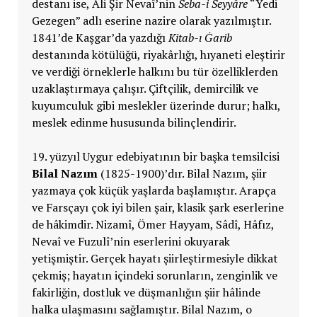
destanı ise, Ali Şir Nevaî’nin
Seba-i Seyyâre
“Yedi
Gezegen” adlı eserine nazire olarak yazılmıştır.
1841’de Kaşgar’da yazdığı
Kitab-ı Ġarib
destanında kötülüğü, riyakârlığı, hıyaneti eleştirir
ve verdiği örneklerle halkını bu tür özelliklerden
uzaklaştırmaya çalışır. Çiftçilik, demircilik ve
kuyumculuk gibi meslekler üzerinde durur; halkı,
meslek edinme hususunda bilinçlendirir.
19. yüzyıl Uygur edebiyatının bir başka temsilcisi
Bilal Nazım
(1825-1900)’dır. Bilal Nazım, şiir
yazmaya çok küçük yaşlarda başlamıştır. Arapça
ve Farsçayı çok iyi bilen şair, klasik şark eserlerine
de hâkimdir. Nizamî, Ömer Hayyam, Sâdî, Hâfız,
Nevaî ve Fuzulî’nin eserlerini okuyarak
yetişmiştir. Gerçek hayatı şiirleştirmesiyle dikkat
çekmiş; hayatın içindeki sorunların, zenginlik ve
fakirliğin, dostluk ve düşmanlığın şiir hâlinde
halka ulaşmasını sağlamıştır. Bilal Nazım, o