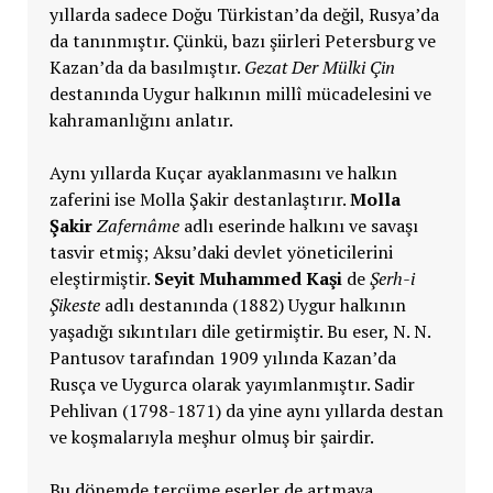
yıllarda sadece Doğu Türkistan’da değil, Rusya’da
da tanınmıştır. Çünkü, bazı şiirleri Petersburg ve
Kazan’da da basılmıştır.
Gezat Der Mülki Çin
destanında Uygur halkının millî mücadelesini ve
kahramanlığını anlatır.
Aynı yıllarda Kuçar ayaklanmasını ve halkın
zaferini ise Molla Şakir destanlaştırır.
Molla
Şakir
Zafernâme
adlı eserinde halkını ve savaşı
tasvir etmiş; Aksu’daki devlet yöneticilerini
eleştirmiştir.
Seyit Muhammed Kaşi
de
Şerh-i
Şikeste
adlı destanında (1882) Uygur halkının
yaşadığı sıkıntıları dile getirmiştir. Bu eser, N. N.
Pantusov tarafından 1909 yılında Kazan’da
Rusça ve Uygurca olarak yayımlanmıştır. Sadir
Pehlivan (1798-1871) da yine aynı yıllarda destan
ve koşmalarıyla meşhur olmuş bir şairdir.
Bu dönemde tercüme eserler de artmaya