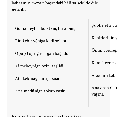
babasının mezarı başındaki hâli şu şekilde dile
getirilir:
Şüphe etti b
Guman eylidi bu atam, bu anam,
Kabirlerinin 
Biri ḳebir yėniġa ḳildi selam.
Öpüp toprağın
Öpüp topriġini fiġan başlidi,
Ki mabeyne ke
Ki mebeynige özini taşlidi.
Atasının kabr
Ata ḳebrisige urup başini,
Anasının defn
Ana medfinige töküp yaşini.
yaşını.
Nizariy, Uygur edebiyatına klasik şark