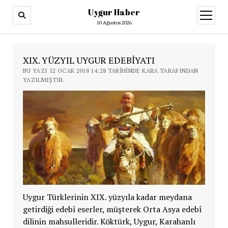
Uygur Haber
menüy
aç
10 Ağustos 2026
XIX. YÜZYIL UYGUR EDEBİYATI
BU YAZI 12 OCAK 2018 14:28 TARIHINDE KARA TARAFINDAN
YAZILMIŞTIR.
Uygur Türklerinin XIX. yüzyıla kadar meydana
getirdiği edebî eserler, müşterek Orta Asya edebî
dilinin mahsulleridir. Köktürk, Uygur, Karahanlı