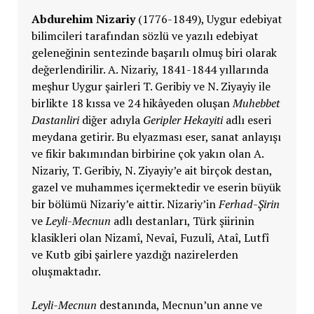
Abdurehim Nizariy
(1776-1849), Uygur edebiyat
bilimcileri tarafından sözlü ve yazılı edebiyat
geleneğinin sentezinde başarılı olmuş biri olarak
değerlendirilir. A. Nizariy, 1841-1844 yıllarında
meşhur Uygur şairleri T. Geribiy ve N. Ziyayiy ile
birlikte 18 kıssa ve 24 hikâyeden oluşan
Muhebbet
Dastanliri
diğer adıyla
Geripler Hekayiti
adlı eseri
meydana getirir. Bu elyazması eser, sanat anlayışı
ve fikir bakımından birbirine çok yakın olan A.
Nizariy, T. Geribiy, N. Ziyayiy’e ait birçok destan,
gazel ve muhammes içermektedir ve eserin büyük
bir bölümü Nizariy’e aittir. Nizariy’in
Ferhad-Şirin
ve
Leyli-Mecnun
adlı destanları, Türk şiirinin
klasikleri olan Nizamî, Nevaî, Fuzulî, Ataî, Lutfî
ve Kutb gibi şairlere yazdığı nazirelerden
oluşmaktadır.
Leyli-Mecnun
destanında, Mecnun’un anne ve