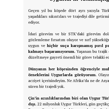
Geçen yıl bu köşede dört ayrı yazıyla Tür
yaşadıkları sıkıntıları ve trajediyi dile get
ediyor.
İdari görevim ve bir STK’daki görevim dol
gözlemleme fırsatım oluyor ve sırf yükseköğr
uygun ve
hiçbir suça karışmamış pırıl pır
kalmayı başaramıyorum.
Yaşanan bu trajik 
düzeltmeye gayreti önemli bir görev telakki e
Dünyanın her köşesinden öğrenciyle muh
örneklerini Uygurlarda görüyorum
. Olayı
acziyet içerisindeyim. Ne Afrika’da ne de As
süren bir trajedi yok.
Çin’in azınlıklarından biri olan Uygur Türk
dışı.
22 milyonluk Uygur Türkleri, gün geçtikç