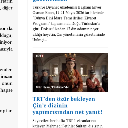
rların
, diğer
zor da
ldüğü;
niyor.
asıyla
denilen
 insan
e onun
 hapse
amptan