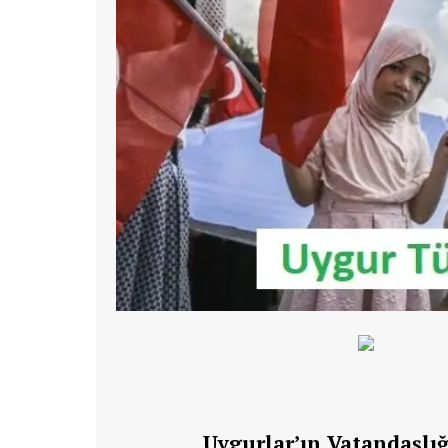
Uygurlar’ın Vatandaşlığ