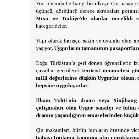
Yurt dışında herhangi bir ülkeye Çin pasaportu
üçüncü, dördüncü derece akrabaları potansiy
Mısır ve Türkiye’de olanlar öncelikli s
kategorideler.
Yapı olarak barışçıl sakin ve uyumlu olan 
yaşıyor.
Uygurların tamamının pasaportları ip
Doğu Türkistan’a geri dönen öğrencilerin iz
çuvallar geçirilerek
terörist muamelesi gör
milli değerlerine düşkün Uygurlar olsun, 
hepsine uyguluyorlar.
İlham Tohti’nin dramı veya Xinjihang 
çalışmaları olan Uygur sanatçı ve bilim
dramın yaşandığının emarelerinden küçük 
Çin makamları, bütün bunların ötesinde vic
babayı toplama kampına alıp çocuklarına