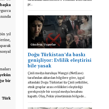
 başka
gurca
sınında
in yıl
lerine,
yaparak
sosyal
maları
 yekûn
ır bir
n Türk