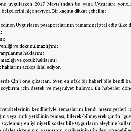
syonu uygularken 2017 Mayıs’ından bu yana Uygurlara yöneli
elgelerini hiçe sayıyor. Bir kaçına dikkat çekelim:
rt edinen Uygurların pasaportlarının tamamını iptal edip ülke 
;
nı;
venliği ve dokunulmazlığını;
argılanma haklarını;
mazlığı ve çocuk haklarını;
haklarını açıkça ihlal ediyor.
lerde Çin’i öne çıkartan, öven en ufak bir haberi bile kendi b
l soykırım için destek ve meşruiyet buluyor. Bu haberler dön
versitelerinin kendileriyle temaslarını kendi meşruiyetleri i
ğın veya Türk yetkilinin teması, bilerek-bilmeyerek Çin’in “güv
söylenmiş en iyi niyetli sözler bile Uygurların aleyhine kullan
adalet sisteminin, yargısının, maliyesinin Çin’den öğrenebile