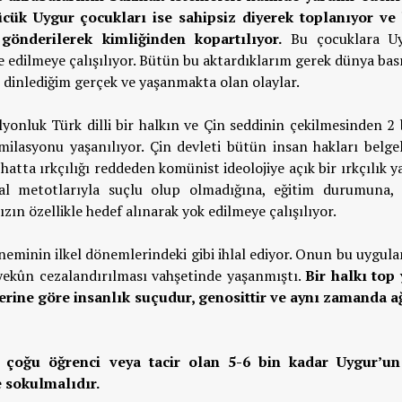
ücük Uygur çocukları ise sahipsiz diyerek toplanıyor ve
 gönderilerek kimliğinden kopartılıyor.
Bu çocuklara Uy
e edilmeye çalışılıyor. Bütün bu aktardıklarım gerek dünya ba
n dinlediğim gerçek ve yaşanmakta olan olaylar.
onluk Türk dilli bir halkın ve Çin seddinin çekilmesinden 2 b
imilasyonu yaşanılıyor. Çin devleti bütün insan hakları belge
hatta ırkçılığı reddeden komünist ideolojiye açık bir ırkçılık 
lal metotlarıyla suçlu olup olmadığına, eğitim durumuna, 
ızın özellikle hedef alınarak yok edilmeye çalışılıyor.
eminin ilkel dönemlerindeki gibi ihlal ediyor. Onun bu uygula
yekûn cezalandırılması vahşetinde yaşanmıştı.
Bir halkı top
rine göre insanlık suçudur, genosittir ve aynı zamanda ağ
 çoğu öğrenci veya tacir olan 5-6 bin kadar Uygur’u
 sokulmalıdır.