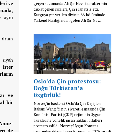
leri ve
anada,
e aynı
r dram
 siyah
 ister
rların
zı ve
ıl bir
Anne-
eri de