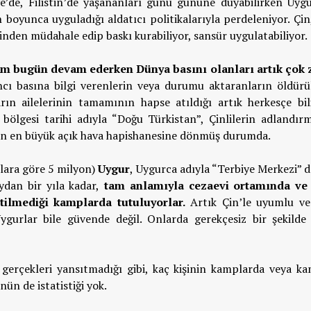
e’de, Filistin’de yaşananları günü gününe duyabilirken Uygu
h boyunca uyguladığı aldatıcı politikalarıyla perdeleniyor. Çin
inden müdahale edip baskı kurabiliyor, sansür uygulatabiliyor.
üm bugün devam ederken Dünya basını olanları artık çok 
ı basına bilgi verenlerin veya durumu aktaranların öldürü
ın ailelerinin tamamının hapse atıldığı artık herkesçe bili
bölgesi tarihi adıyla “Doğu Türkistan”, Çinlilerin adlandırm
nın en büyük açık hava hapishanesine dönmüş durumda.
lara göre 5 milyon)
Uygur
, Uygurca adıyla “Terbiye Merkezi” 
dan bir yıla kadar,
tam anlamıyla cezaevi ortamında ve
etilmediği kamplarda tutuluyorlar.
Artık Çin’le uyumlu v
gurlar bile güvende değil. Onlarda gerekçesiz bir şekilde
i gerçekleri yansıtmadığı gibi, kaç kişinin kamplarda veya k
ün de istatistiği yok.