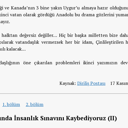
iği ve Kanada’nın 3 bine yakın Uygur’u almaya hazır olduğunu
 ikinci vatan olarak gördüğü Anadolu bu drama gözlerini yuma
ayız.
alktan değersiz değiller… Hiç bir başka milletten bize dah
ılarak vatandaşlık vermezsek her bir idam, Çinlileştirilen h
ılı kalacak…
aşlığının öne çıkarılan problemleri ikinci yazımızın de
Kaynak:
Diriliş Postası
17 Kasım
1. bölüm
2. bölüm
ında İnsanlık Sınavını Kaybediyoruz (II)