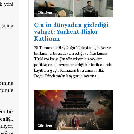
k yeni
dışında
asınına
dürüle
çin bir
enliği,
ılıyor.
ceği ve