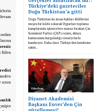
rlerin
k devam
kından
larına
sessiz
fiilen
redici
rmekte
e uzun
sanlık
çmişte