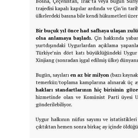
Bosna, Çeçenistan, Irak’ta veya bugün Suriy
trajedisi kapalı kapılar ardında ve Çin’in tari
ülkelerdeki basına bile kendi hükumetleri üzer
Bir buçuk yıl önce had safhaya ulaşan zul
olsa anlamaya başladı.
Çin hakkında yabanc
yurtdışındaki Uygurlardan açıklama yapanlar
Türkiye’nin dört katı büyüklüğündeki Uygur 
Xinjiang (sonradan işgal edilmiş ülke) dünya
Bugün, sayıları
en az bir milyon
(bazı kaynak
temerküz/toplama kamplarına alınarak üç ay
hakları standartlarının hiç birisinin göz
hizmetinde olan ve Komünist Parti üyesi Uy
gönderilebiliyor.
Uygur halkının nüfus sayımı ve istatistikler
çıktıktan hemen sonra birkaç ay içinde öldüğün