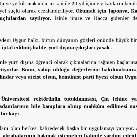
 ve yetkili makamların izni ile 20 yıl içinde çıkanların kendi
el suçlu olarak cezalandırılıyor.
Okumak için Japonya, K
uçlulardan sayılıyor.
İzinle ümre ve Hacca gidenler d
medeni Uygur halkı, bütün dünyanın gözleri önünde büyük bi
tal edilmiş halde, yurt dışına çıkışları yasak..
inle yurt dışına öğrenci olarak çıkmalarına rağmen başlarına
üyorlar.
Bunu, sahip olduğu değerlerine bakılmaksınız,
dindar veya ateist olsun, komünist parti üyesi olsun Uygu
Üniversitesi rektörünün tutuklanması, Çin lehine ya
 adamlarının bile kamplara alınıp mahkûm edilmesi nas
bir kaçı.
danı olan herkesi kahredecek başka bir uygulamayı yapıyor.
 akrabalarının bakmak istemeleri halinde yardım edenl