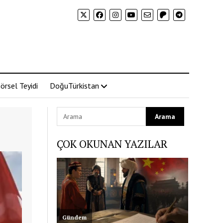
örsel Teyidi
DoğuTürkistan
ÇOK OKUNAN YAZILAR