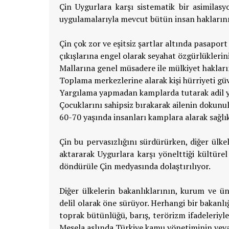
Çin Uygurlara karşı sistematik bir asimila
uygulamalarıyla mevcut bütün insan haklarını b
Çin çok zor ve eşitsiz şartlar altında pasapo
çıkışlarına engel olarak seyahat özgürlüklerini
Mallarına genel müsadere ile mülkiyet hakları
Toplama merkezlerine alarak kişi hürriyeti gü
Yargılama yapmadan kamplarda tutarak adil y
Çocuklarını sahipsiz bırakarak ailenin dokunul
60-70 yaşında insanları kamplara alarak sağlık 
Çin bu pervasızlığını sürdürürken, diğer ülke
aktararak Uygurlara karşı yönelttiği kültüre
döndürüle Çin medyasında dolaştırılıyor.
Diğer ülkelerin bakanlıklarının, kurum ve üni
delil olarak öne sürüyor. Herhangi bir bakanlı
toprak bütünlüğü, barış, terörizm ifadeleriyle 
Mesela aslında Türkiye kamu yönetiminin veya 