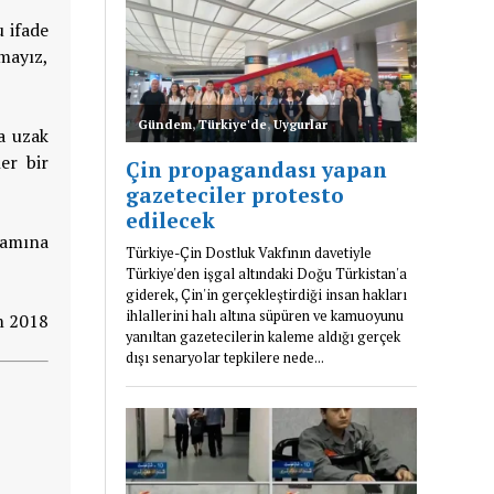
 ifade
mayız,
a uzak
er bir
vamına
 2018