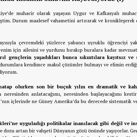
kiye’de muhacir olarak yaşayan Uygur ve Kafkasyalı muhaci
irmiştim. Durum maalesef vahametini artırarak ve kronikleşere
ayısıyla çevremdeki yüzlerce yabancı uyruklu öğrenciyi ya
enim için ailesini ve yurdunu bırakıp buralara kadar mevzuat
ıl gençlerin yaşadıkları bunca sıkıntılara kayıtsız ve 
durumlara kendimce makul çözümler bulmayı ve elimin erdiği 
diyorum.
atap olurken son bir buçuk yılın en dramatik ve kah
n neresinden anlatacağımı, neresinden başlayacağımı kesti
ya’nın içlerinde ne Güney Amerika’da bu derecede sistematik v
leri’ne uyguladığı politikalar inanılacak gibi değil ve in
e dozu artan bir vahşeti Dünyanın gözü önünde yaşıyorlar. Ge