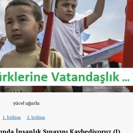
1. bölüm
2. bölüm
ında İnsanlık Sınavını Kaybediyoruz (I)