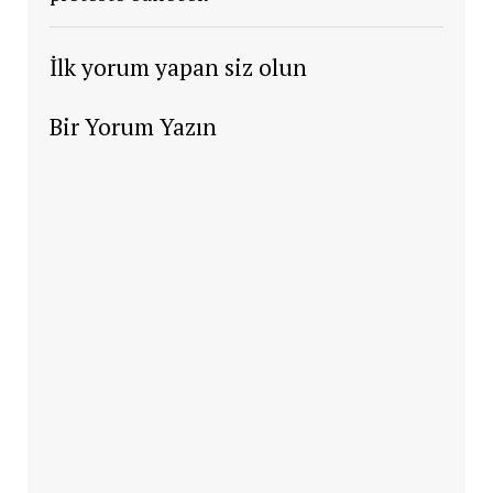
İlk yorum yapan siz olun
Bir Yorum Yazın