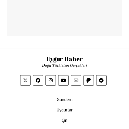
Uygur Haber
Doğu Türkistan Gerçekleri
Gündem
Uygurlar
Çin