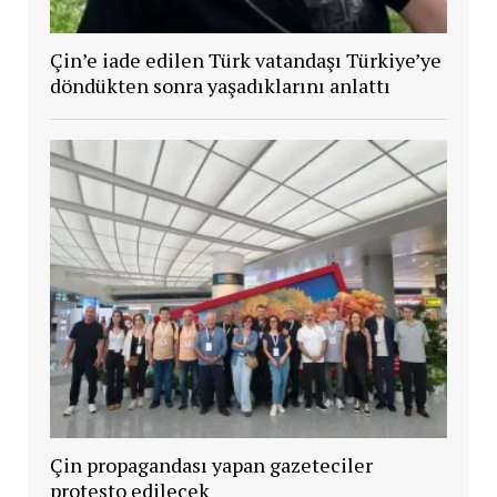
Çin’e iade edilen Türk vatandaşı Türkiye’ye
döndükten sonra yaşadıklarını anlattı
Çin propagandası yapan gazeteciler
protesto edilecek