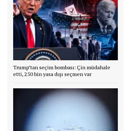
Trump’tan seçim bombası: Çin müdahale
etti, 250 bin yasa dışı seçmen var