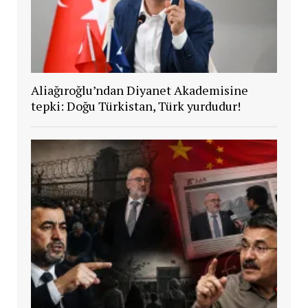
Aliağıroğlu’ndan Diyanet Akademisine
tepki: Doğu Türkistan, Türk yurdudur!