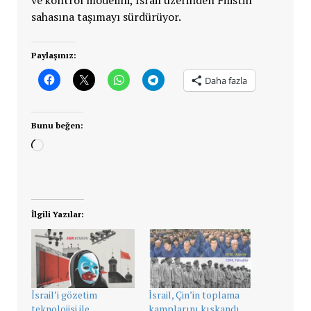
ve kontrol modelini, İsrail üzerinden Filistin
sahasına taşımayı sürdürüyor.
Paylaşınız:
Daha fazla
Bunu beğen:
Yükleniyor...
İlgili Yazılar:
İsrail’i gözetim
İsrail, Çin’in toplama
teknolojisi ile
kamplarını kıskandı