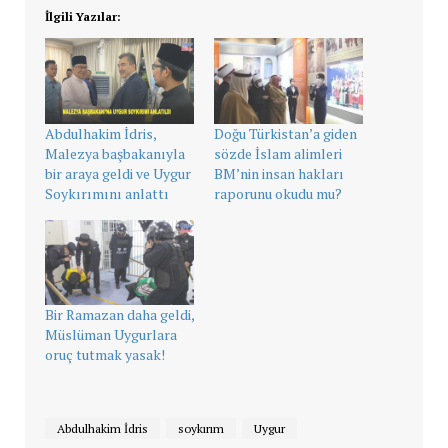
İlgili Yazılar:
Abdulhakim İdris,
Doğu Türkistan’a giden
Malezya başbakanıyla
sözde İslam alimleri
bir araya geldi ve Uygur
BM’nin insan hakları
Soykırımını anlattı
raporunu okudu mu?
Bir Ramazan daha geldi,
Müslüman Uygurlara
oruç tutmak yasak!
Abdulhakim İdris
soykırım
Uygur