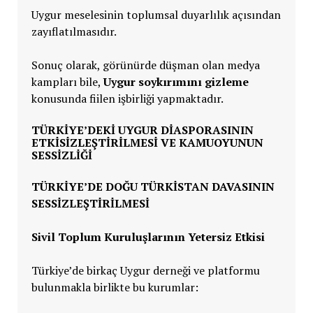
Uygur meselesinin toplumsal duyarlılık açısından
zayıflatılmasıdır.
Sonuç olarak, görünürde düşman olan medya
kampları bile,
Uygur soykırımını gizleme
konusunda fiilen işbirliği yapmaktadır.
TÜRKIYE’DEKI UYGUR DIASPORASININ
ETKISIZLEŞTIRILMESI VE KAMUOYUNUN
SESSIZLIĞI
TÜRKIYE’DE DOĞU TÜRKISTAN DAVASININ
SESSIZLEŞTIRILMESI
Sivil Toplum Kuruluşlarının Yetersiz Etkisi
Türkiye’de birkaç Uygur derneği ve platformu
bulunmakla birlikte bu kurumlar: