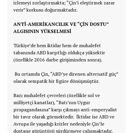
izlemeyi zorlaştırmakta; “Çin’i eleştirmek zarar
verir” korkusu doğurmaktadır.
ANTI-AMERIKANCILIK VE “ÇIN DOSTU”
ALGISININ YÜKSELMESI
Türkiye’de hem iktidar hem de muhalefet
tabanında ABD karşıtlığı oldukça yüksektir
(özellikle 2016 darbe girişiminden sonra).
Bu ortamda Çin, “ABD’ye direnen alternatif güç”
olarak sempatik bir figüre dönüşmüştür.
Bazı muhalefet çevreleri (özellikle sol ve
milliyetçi kanatlar), “Batı’nın Uygur
propagandasına” karşı çıkmayı anti-emperyalist
bir tavır olarak görmektedir. İktidar ise ABD ve
Avrupa ile yaşadığı krizler nedeniyle Çin’le
dostane görüntüyü sürdürmeye çalışmaktadır.