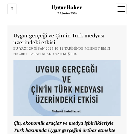
Uygur Haber
menüy
aç
7 Ağustos 2026
Uygur gerçeği ve Çin’in Türk medyası
üzerindeki etkisi
BU YAZI 29 NISAN 2025 10:11 TARIHINDE MEHMET EMIN
HAZRET TARAFINDAN YAZILMIŞTIR.
Çin, ekonomik araçlar ve medya işbirlikleriyle
Türk basınında Uygur gerçeğini örtbas etmekte