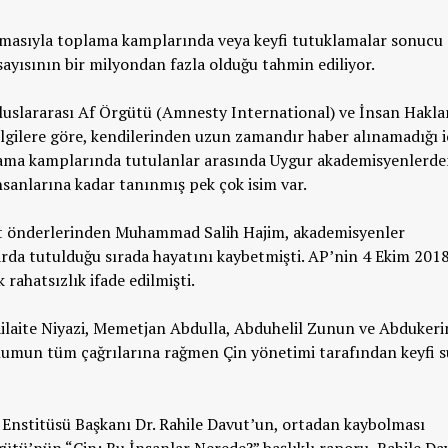
çlamasıyla toplama kamplarında veya keyfi tutuklamalar sonucu
ayısının bir milyondan fazla olduğu tahmin ediliyor.
uslararası Af Örgütü (Amnesty International) ve İnsan Hakla
lgilere göre, kendilerinden uzun zamandır haber alınamadığı i
lama kamplarında tutulanlar arasında Uygur akademisyenlerd
nsanlarına kadar tanınmış pek çok isim var.
at önderlerinden Muhammad Salih Hajim, akademisyenler
 tutulduğu sırada hayatını kaybetmişti. AP’nin 4 Ekim 201
rahatsızlık ifade edilmişti.
ilaite Niyazi, Memetjan Abdulla, Abduhelil Zunun ve Abduker
lumun tüm çağrılarına rağmen Çin yönetimi tarafından keyfi s
 Enstitüsü Başkanı Dr. Rahile Davut’un, ortadan kaybolması
gütü’nün “Çin: Bu İnsanlar Nerede?” başlıklı raporu, Rahile D