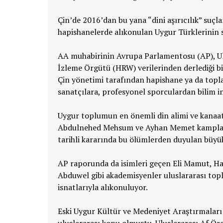
Çin’de 2016’dan bu yana “dini aşırıcılık” su
hapishanelerde alıkonulan Uygur Türklerinin s
AA muhabirinin Avrupa Parlamentosu (AP), Ul
İzleme Örgütü (HRW) verilerinden derlediği bi
Çin yönetimi tarafından hapishane ya da top
sanatçılara, profesyonel sporculardan bilim i
Uygur toplumun en önemli din alimi ve kana
Abdulnehed Mehsum ve Ayhan Memet kamplarda
tarihli kararında bu ölümlerden duyulan büyük 
AP raporunda da isimleri geçen Eli Mamut, Ha
Abduwel gibi akademisyenler uluslararası top
isnatlarıyla alıkonuluyor.
Eski Uygur Kültür ve Medeniyet Araştırmaları
uluslararası konu olmuştu. Uluslararası Af Ör