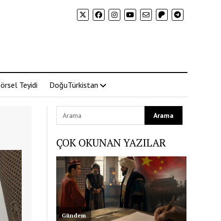
örsel Teyidi
DoğuTürkistan
ÇOK OKUNAN YAZILAR