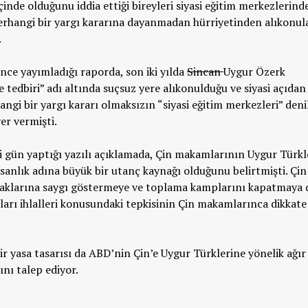
içinde olduğunu iddia ettiği bireyleri siyasi eğitim merkezlerind
herhangi bir yargı kararına dayanmadan hürriyetinden alıkonula
.
nce yayımladığı raporda, son iki yılda
Sincan
Uygur Özerk
ye tedbiri” adı altında suçsuz yere alıkonulduğu ve siyasi açıdan
hangi bir yargı kararı olmaksızın “siyasi eğitim merkezleri” den
er vermişti.
i gün yaptığı yazılı açıklamada, Çin makamlarının Uygur Türkl
nsanlık adına büyük bir utanç kaynağı olduğunu belirtmişti. Çin
haklarına saygı göstermeye ve toplama kamplarını kapatmaya 
arı ihlalleri konusundaki tepkisinin Çin makamlarınca dikkate
yasa tasarısı da ABD’nin Çin’e Uygur Türklerine yönelik ağır
ını talep ediyor.