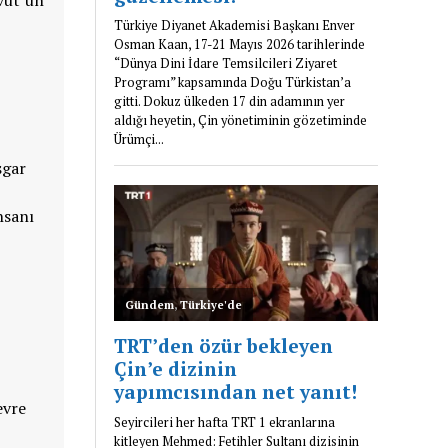
şgar
nsanı
evre