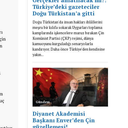
rı
çin
en
8
im
uç
avut’un