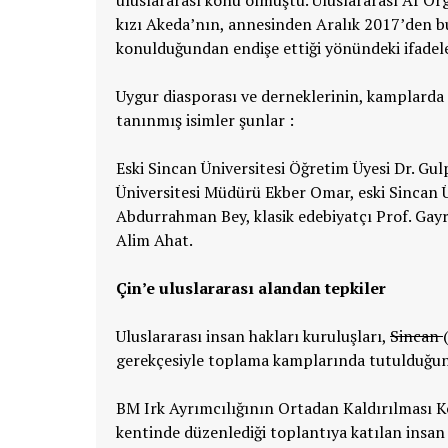
kızı Akeda’nın, annesinden Aralık 2017’den 
konulduğundan endişe ettiği yönündeki ifadele
Uygur diasporası ve derneklerinin, kamplarda 
tanınmış isimler şunlar :
Eski Sincan Üniversitesi Öğretim Üyesi Dr. Gul
Üniversitesi Müdürü Ekber Omar, eski Sincan Ün
Abdurrahman Bey, klasik edebiyatçı Prof. Gay
Alim Ahat.
Çin’e uluslararası alandan tepkiler
Uluslararası insan hakları kuruluşları,
Sincan
gerekçesiyle toplama kamplarında tutulduğun
BM Irk Ayrımcılığının Ortadan Kaldırılması Ko
kentinde düzenlediği toplantıya katılan insan 