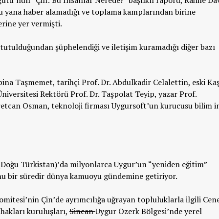
bu yana haber alamadığı ve toplama kamplarından birine
rine yer vermişti.
tutulduğundan şüphelendiği ve iletişim kuramadığı diğer bazı
pina Taşmemet, tarihçi Prof. Dr. Abdulkadir Celalettin, eski Ka
iversitesi Rektörü Prof. Dr. Taşpolat Teyip, yazar Prof.
retcan Osman, teknoloji firması Uygursoft’un kurucusu bilim i
(Doğu Türkistan)’da milyonlarca Uygur’un “yeniden eğitim”
u bir süredir dünya kamuoyu gündemine getiriyor.
mitesi’nin Çin’de ayrımcılığa uğrayan topluluklarla ilgili Cen
hakları kuruluşları,
Sincan
Uygur Özerk Bölgesi’nde yerel