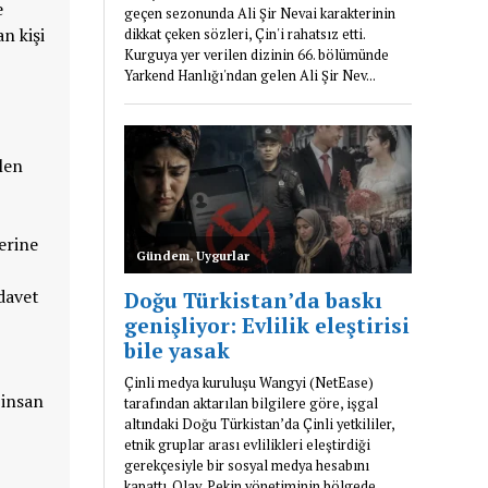
e
n kişi
ilen
erine
davet
 insan