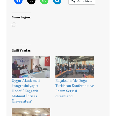
Daha fazla
Bunu beğen:
Yükleniyor...
İlgili Yazılar:
Uygur Akademesi
Başakşehir’de Doğu
kongresini yaptı:
Türkistan Konferansı ve
Hedef, “Kaşgarlı
Resim Sergisi
Mahmut İhtisas
düzenlendi
Üniversitesi”