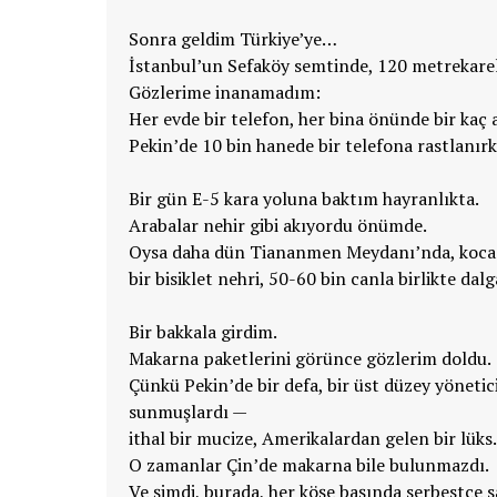
Sonra geldim Türkiye’ye…
İstanbul’un Sefaköy semtinde, 120 metrekareli
Gözlerime inanamadım:
Her evde bir telefon, her bina önünde bir kaç 
Pekin’de 10 bin hanede bir telefona rastlanırk
Bir gün E-5 kara yoluna baktım hayranlıkta.
Arabalar nehir gibi akıyordu önümde.
Oysa daha dün Tiananmen Meydanı’nda, koca ç
bir bisiklet nehri, 50-60 bin canla birlikte dalg
Bir bakkala girdim.
Makarna paketlerini görünce gözlerim doldu.
Çünkü Pekin’de bir defa, bir üst düzey yöneti
sunmuşlardı —
ithal bir mucize, Amerikalardan gelen bir lüks.
O zamanlar Çin’de makarna bile bulunmazdı.
Ve şimdi, burada, her köşe başında serbestçe s