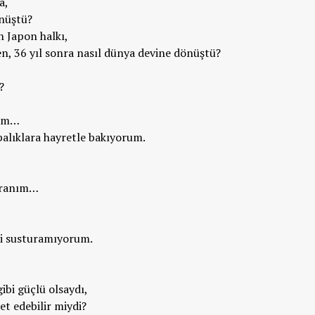
a,
önüştü?
n Japon halkı,
n, 36 yıl sonra nasıl dünya devine dönüştü?
?
tım…
balıklara hayretle bakıyorum.
ayranım…
ri susturamıyorum.
ibi güçlü olsaydı,
t edebilir miydi?