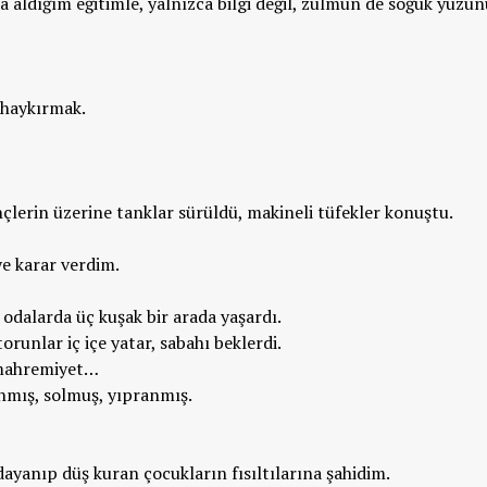
a aldığım eğitimle, yalnızca bilgi değil, zulmün de soğuk yüzün
 haykırmak.
erin üzerine tanklar sürüldü, makineli tüfekler konuştu.
e karar verdim.
odalarda üç kuşak bir arada yaşardı.
 torunlar iç içe yatar, sabahı beklerdi.
e mahremiyet…
anmış, solmuş, yıpranmış.
ayanıp düş kuran çocukların fısıltılarına şahidim.