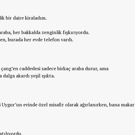
k bir daire kiraladım.
araba, her bakkalda zenginlik fışkırıyordu.
en, burada her evde telefon vardı.
ang’en caddedesi sadece birkaç araba durur, ama
a dalga akardı yeşil ışıkta.
ci Uygur’un evinde özel misafir olarak ağırlanırken, bana maka
atılıyordu.