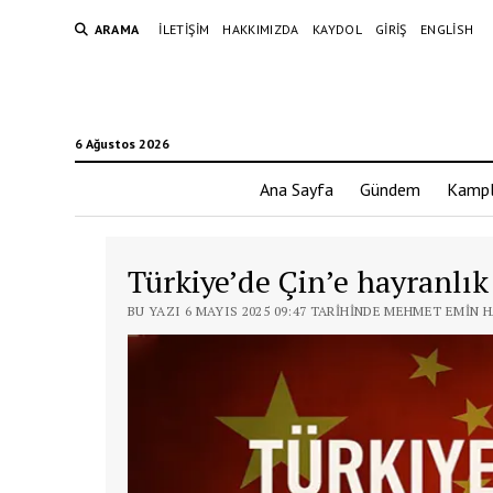
ARAMA
İLETIŞIM
HAKKIMIZDA
KAYDOL
GIRIŞ
ENGLISH
6 Ağustos 2026
Ana Sayfa
Gündem
Kampl
Türkiye’de Çin’e hayranl
BU YAZI 6 MAYIS 2025 09:47 TARIHINDE MEHMET EMIN