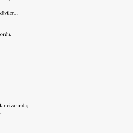
sküviler…
yordu.
lar civarında;
.