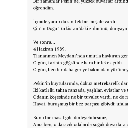
Bir zamanlar Pekin’de, yüksek duvarlar ardınd
öğrendim.
İçimde yanıp duran tek bir meşale vardı:
Çin’in Doğu Türkistan’daki zulmünü, dünyaya
Ve sonra…
4 Haziran 1989.
Tiananmen Meydanı’nda umutla haykıran gençl
O gün, tarihin göğsünde kara bir leke açıldı.
O gün, ben bir daha geriye bakmadan yürümey
Pekin’in kuytularında, dokuz metrekarelik dar 
İki katlı iki tahta ranzada, yaşlılar, evlatlar ve
Odanın köşesinde ne bir tuvalet vardı, ne d
Hayat, buruşmuş bir bez parçası gibiydi; ufal
Bunu bir masal gibi dinleyebilirsiniz,
Ama ben, o daracık odalarda soğuk duvarlara d