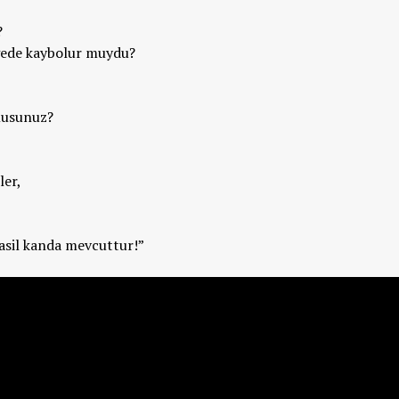
?
gede kaybolur muydu?
musunuz?
ler,
asil kanda mevcuttur!”