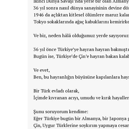
İkinci Dünya Savaşı’nda yerle bir olan Almany
36 yıl sonra nasıl dünya sanayisinin devine d
1946 da açlıktan kitlesel ölümlere maruz kala
Tokyo sokaklarında ağaç kabuklarını kemirirke
Ve biz, neden hâlâ olduğumuz yerde sayıyoruz
36 yıl önce Türkiye’ye hayran hayran bakmış
Bugün ise, Türkiye’de Çin’e hayran bakan kala
Ve evet,
Ben, bu hayranlığın büyüsüne kapılanlara h
Bir Türk evladı olarak,
İçimde kıvranan acıyı, umudu ve kırık hayalle
Şunu soruyorum kendime:
Eğer Türkiye bugün bir Almanya, bir Japonya g
Çin, Uygur Türklerine soykırım yapmaya cesare