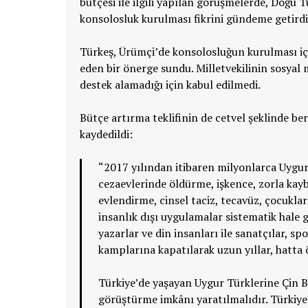
bütçesi ile ilgili yapılan görüşmelerde, Doğu Tü
konsolosluk kurulması fikrini gündeme getirdi
Türkeş, Ürümçi’de konsolosluğun kurulması i
eden bir önerge sundu. Milletvekilinin sosyal
destek alamadığı için kabul edilmedi.
Bütçe artırma teklifinin de cetvel şeklinde 
kaydedildi:
“2017 yılından itibaren milyonlarca Uygur
cezaevlerinde öldürme, işkence, zorla kaybe
evlendirme, cinsel taciz, tecavüz, çocukla
insanlık dışı uygulamalar sistematik hale g
yazarlar ve din insanları ile sanatçılar, s
kamplarına kapatılarak uzun yıllar, hatta 
Türkiye’de yaşayan Uygur Türklerine Çin Büy
görüştürme imkânı yaratılmalıdır. Türkiye