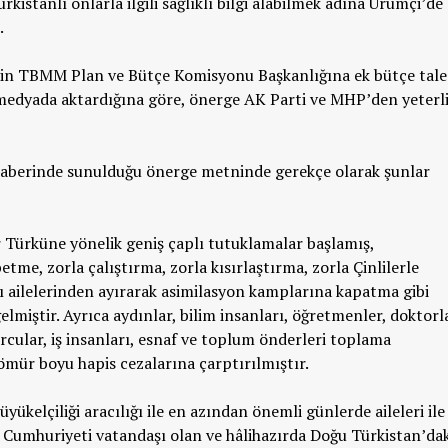
rkistanlı onlarla ilgili sağlıklı bilgi alabilmek adına Ürümçi’de
.
çin TBMM Plan ve Bütçe Komisyonu Başkanlığına ek bütçe tal
 medyada aktardığına göre, önerge AK Parti ve MHP’den yeterl
beraberinde sunulduğu önerge metninde gerekçe olarak şunlar
 Türküne yönelik geniş çaplı tutuklamalar başlamış,
tme, zorla çalıştırma, zorla kısırlaştırma, zorla Çinlilerle
rı ailelerinden ayırarak asimilasyon kamplarına kapatma gibi
elmiştir. Ayrıca aydınlar, bilim insanları, öğretmenler, doktorl
porcular, iş insanları, esnaf ve toplum önderleri toplama
ömür boyu hapis cezalarına çarptırılmıştır.
ükelçiliği aracılığı ile en azından önemli günlerde aileleri ile
 Cumhuriyeti vatandaşı olan ve hâlihazırda Doğu Türkistan’dak