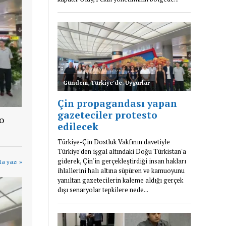
o
a yazı »