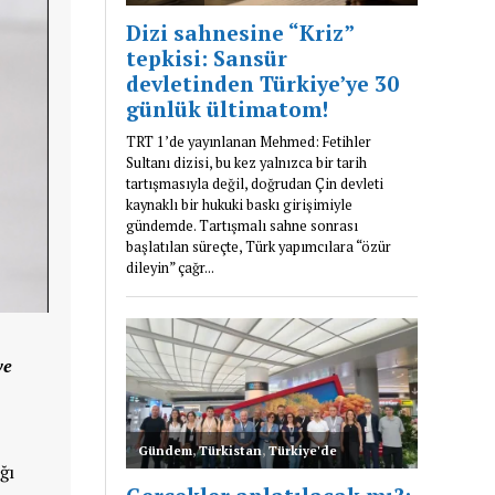
ve
ğı