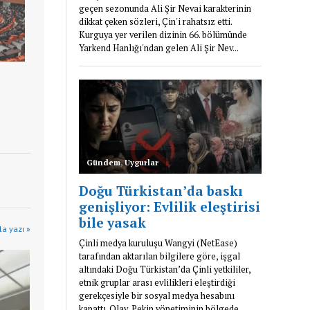
a yazı »