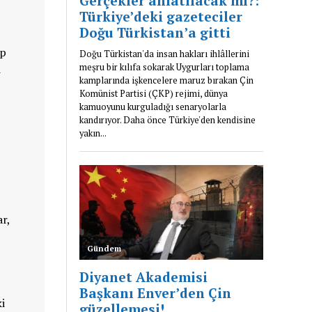
ep
i
ar,
i