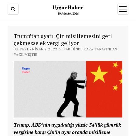
Uygur Haber
menüy
aç
10 Ağustos 2026
Trump’tan uyarı: Çin misillemesini geri
çekmezse ek vergi geliyor
BU YAZI 7 NISAN 2025 22:55 TARIHINDE KARA TARAFINDAN
YAZILMIŞTIR.
Trump, ABD’nin uyguladığı yüzde 34’lük gümrük
vergisine karşı Çin’in aynı oranda misilleme