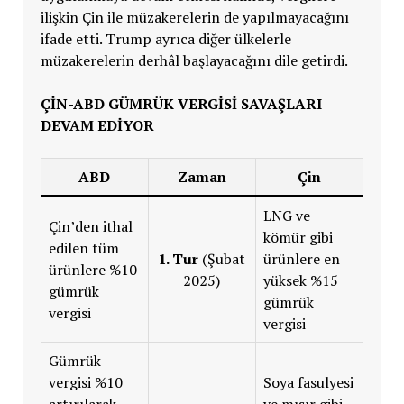
ilişkin Çin ile müzakerelerin de yapılmayacağını
ifade etti. Trump ayrıca diğer ülkelerle
müzakerelerin derhâl başlayacağını dile getirdi.
ÇIN-ABD GÜMRÜK VERGISI SAVAŞLARI
DEVAM EDIYOR
ABD
Zaman
Çin
LNG ve
Çin’den ithal
kömür gibi
edilen tüm
1. Tur
(Şubat
ürünlere en
ürünlere %10
2025)
yüksek %15
gümrük
gümrük
vergisi
vergisi
Gümrük
vergisi %10
Soya fasulyesi
artırılarak,
ve mısır gibi