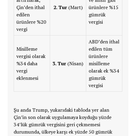
Çin’den ithal
2. Tur
(Mart)
ürünlere %15
edilen
gümrük
ürünlere %20
vergisi
vergi
ABD’den ithal
Misilleme
edilen tüm
vergisi olarak
ürünlere
%34 daha
3. Tur
(Nisan)
misilleme
vergi
olarak ek %34
eklenmesi
gümrük
vergisi
Şu anda Trump, yukarıdaki tabloda yer alan
Çin’in son olarak uygulamaya koyduğu yüzde
34’lük gümrük vergisini geri çekmemesi
durumunda, ülkeye karşı ek yüzde 50 gümrük