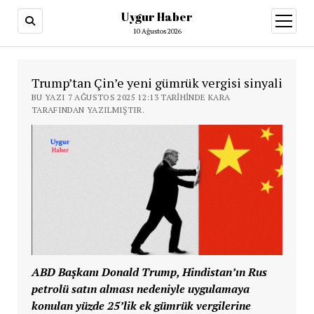
Uygur Haber
menüy
aç
10 Ağustos 2026
Trump’tan Çin’e yeni gümrük vergisi sinyali
BU YAZI 7 AĞUSTOS 2025 12:13 TARIHINDE KARA
TARAFINDAN YAZILMIŞTIR.
ABD Başkanı Donald Trump, Hindistan’ın Rus
petrolü satın alması nedeniyle uygulamaya
konulan yüzde 25’lik ek gümrük vergilerine