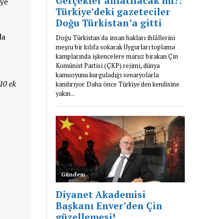
iye
da
10 ek