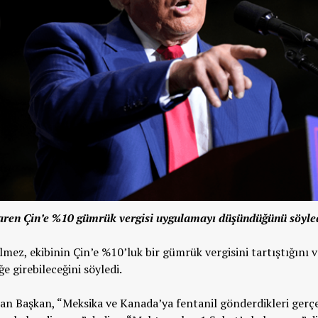
aren Çin’e %10 gümrük vergisi uygulamayı düşündüğünü söyle
z, ekibinin Çin’e %10’luk bir gümrük vergisini tartıştığını v
e girebileceğini söyledi.
şan Başkan, “Meksika ve Kanada’ya fentanil gönderdikleri gerç