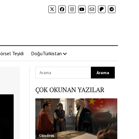
örsel Teyidi
DoğuTürkistan
ÇOK OKUNAN YAZILAR