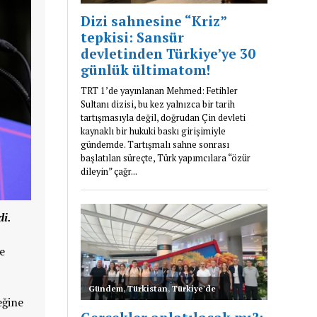
di.
e
eğine