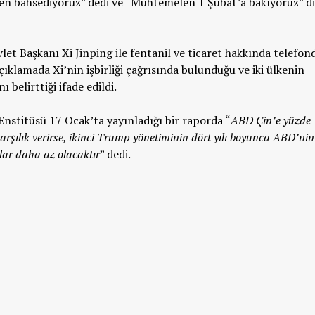
en bahsediyoruz” dedi ve “Muhtemelen 1 Şubat’a bakıyoruz” d
t Başkanı Xi Jinping ile fentanil ve ticaret hakkında telefon
ıklamada Xi’nin işbirliği çağrısında bulunduğu ve iki ülkenin
ı belirttiği ifade edildi.
nstitüsü 17 Ocak’ta yayınladığı bir raporda “
ABD Çin’e yüzde 
arşılık verirse, ikinci Trump yönetiminin dört yılı boyunca ABD’nin
lar daha az olacaktır
” dedi.