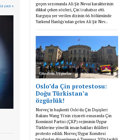
la yazı »