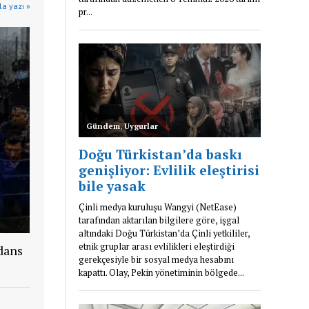
a yazı »
dans