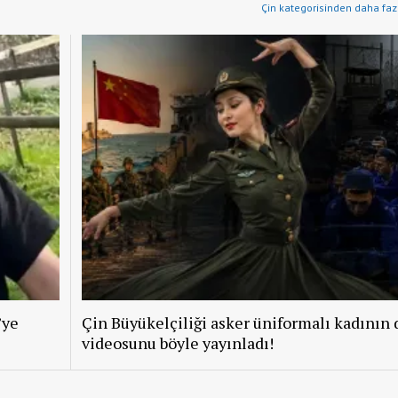
Çin kategorisinden daha fazl
’ye
Çin Büyükelçiliği asker üniformalı kadının 
videosunu böyle yayınladı!