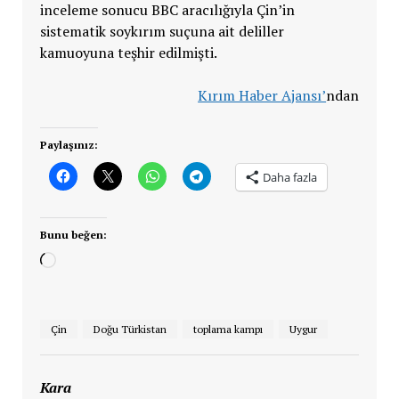
inceleme sonucu BBC aracılığıyla Çin’in
sistematik soykırım suçuna ait deliller
kamuoyuna teşhir edilmişti.
Kırım Haber Ajansı’
ndan
Paylaşınız:
Daha fazla
Bunu beğen:
Yükleniyor...
Çin
Doğu Türkistan
toplama kampı
Uygur
Kara