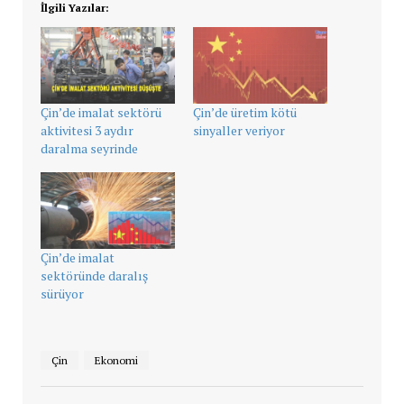
İlgili Yazılar:
Çin’de imalat sektörü
Çin’de üretim kötü
aktivitesi 3 aydır
sinyaller veriyor
daralma seyrinde
Çin’de imalat
sektöründe daralış
sürüyor
Çin
Ekonomi